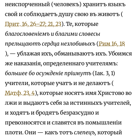
неиспорченный (человекъ) хранитъ языкъ
свой и соблюдаетъ душу свою въ животъ (
Прит. 16, 26–27; 21, 23
). Те, которые
благословеніемъ и благими словесы
прельщаютъ сердца незлобивыхъ
(
Рим 16, 18
), — ублажая ихъ, обманываютъ ихъ. Убоимся
же наказанія, определеннаго учителямъ:
большее бо осужденіе пріимутъ
(Іак. 3, 1)
учители, которые учатъ и не делаютъ (
Матф. 23, 4
), которые носятъ имя Христово во
лжи и выдаютъ себя за истинныхъ учителей,
и ходятъ и бродятъ безразсудно и
превозносятся и славятся въ помышленіи
плоти. Они — какъ тотъ
слепецъ,
который