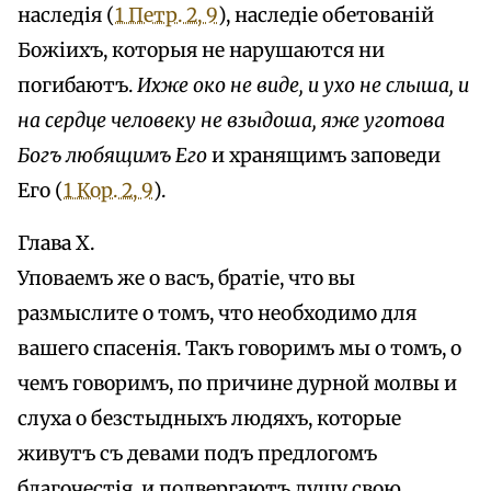
наследія (
1 Петр. 2, 9
), наследіе обетованій
Божіихъ, которыя не нарушаются ни
погибаютъ.
Ихже око не виде, и ухо не слыша, и
на сердце человеку не взыдоша, яже уготова
Богъ любящимъ Его
и хранящимъ заповеди
Его (
1 Кор. 2, 9
).
Глава X.
Уповаемъ же о васъ, братіе, что вы
размыслите о томъ, что необходимо для
вашего спасенія. Такъ говоримъ мы о томъ, о
чемъ говоримъ, по причине дурной молвы и
слуха о безстыдныхъ людяхъ, которые
живутъ съ девами подъ предлогомъ
благочестія, и подвергаютъ душу свою