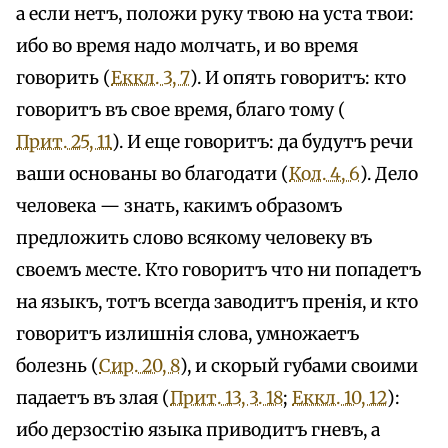
а если нетъ, положи руку твою на уста твои:
ибо во время надо молчать, и во время
говорить (
Еккл. 3, 7
). И опять говоритъ: кто
говоритъ въ свое время, благо тому (
Прит. 25, 11
). И еще говоритъ: да будутъ речи
ваши основаны во благодати (
Кол. 4, 6
). Дело
человека — знать, какимъ образомъ
предложить слово всякому человеку въ
своемъ месте. Кто говоритъ что ни попадетъ
на языкъ, тотъ всегда заводитъ пренія, и кто
говоритъ излишнія слова, умножаетъ
болезнь (
Сир. 20, 8
), и скорый губами своими
падаетъ въ злая (
Прит. 13, 3. 18
;
Еккл. 10, 12
):
ибо дерзостію языка приводитъ гневъ, а