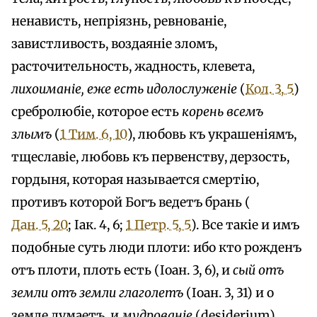
ненависть, непріязнь, ревнованіе,
завистливость, воздаяніе зломъ,
расточительность, жадность, клевета,
лихоиманіе, еже есть идолослуженіе
(
Кол. 3, 5
)
сребролюбіе, которое есть
корень всемъ
злымъ
(
1 Тим. 6, 10
), любовь къ украшеніямъ,
тщеславіе, любовь къ первенству, дерзость,
гордыня, которая называется смертію,
противъ которой Богъ ведетъ брань (
Дан. 5, 20
; Іак. 4, 6;
1 Петр. 5, 5
). Все такіе и имъ
подобные суть люди плоти: ибо кто рожденъ
отъ плоти, плоть есть (Іоан. 3, 6), и
сый отъ
земли отъ земли глаголетъ
(Іоан. 3, 31) и о
земле думаетъ, и
мудрованіе
(desiderium)