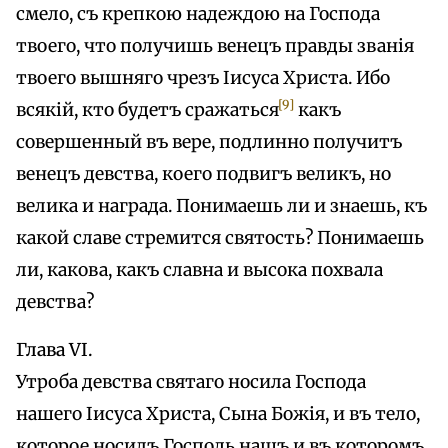
смело, съ крепкою надеждою на Господа
твоего, что получишь венецъ правды званія
твоего вышняго чрезъ Іисуса Христа. Ибо
[9]
всякій, кто будетъ сражаться
какъ
совершенный въ вере, подлинно получитъ
венецъ девства, коего подвигъ великъ, но
велика и награда. Понимаешь ли и знаешь, къ
какой славе стремится святость? Понимаешь
ли, какова, какъ славна и высока похвала
девства?
Глава VI.
Утроба девства святаго носила Господа
нашего Іисуса Христа, Сына Божія, и въ тело,
которое носилъ Господь нашъ и въ которомъ