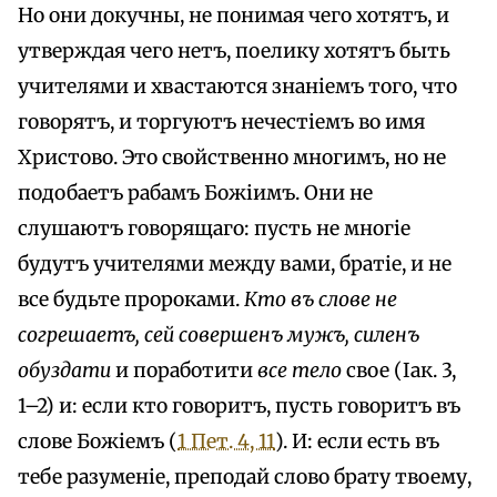
Но они докучны, не понимая чего хотятъ, и
утверждая чего нетъ, поелику хотятъ быть
учителями и хвастаются знаніемъ того, что
говорятъ, и торгуютъ нечестіемъ во имя
Христово. Это свойственно многимъ, но не
подобаетъ рабамъ Божіимъ. Они не
слушаютъ говорящаго: пусть не многіе
будутъ учителями между вами, братіе, и не
все будьте пророками.
Кто въ слове не
согрешаетъ, сей совершенъ мужъ, силенъ
обуздати
и поработити
все тело
свое (Іак. 3,
1–2) и: если кто говоритъ, пусть говоритъ въ
слове Божіемъ (
1 Пет. 4, 11
). И: если есть въ
тебе разуменіе, преподай слово брату твоему,