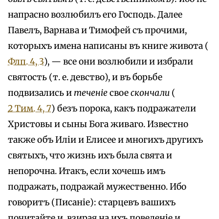
напрасно возлюбилъ его Господь. Далее
Павелъ, Варнава и Тимофей съ прочими,
которыхъ имена написаны въ книге живота (
Флп. 4, 3
), — все они возлюбили и избрали
святость (т. е. девство), и въ борьбе
подвизались и
теченіе
свое
скончали
(
2 Тим. 4, 7
) безъ порока, какъ подражатели
Христовы и сыны Бога живаго. Известно
также объ Иліи и Елисее и многихъ другихъ
святыхъ, что жизнь ихъ была свята и
непорочна. Итакъ, если хочешь имъ
подражать, подражай мужественно. Ибо
говоритъ (Писаніе): старцевъ вашихъ
почитайте и, взирая на ихъ поведеніе и