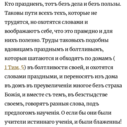
Кто праздненъ, тотъ безъ дела и безъ пользы.
Таковы пути всехъ техъ, которые не
трудятся, но охотятся словами и
воображаютъ себе, что это праведно и для
нихъ полезно. Труды таковыхъ подобны
вдовицамъ празднымъ и болтливымъ,
которыя шатаются и обходятъ по домамъ (
1 Тим. 5
) въ болтливости своей, и охотятся
словами праздными, и переносятъ изъ дома
въ домъ въ преувеличеніи многое безъ страха
Божія, и вместе съ темъ, въ безстыдстве
своемъ, говорятъ разныя слова, подъ
предлогомъ наученія. О если бы они были
учители истиннаго ученія, и были блаженны!