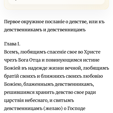
Первое окружное посланіе о девстве, или къ
девственникамъ и девственницамъ
Глава I.
Всемъ, любящимъ спасеніе свое во Христе
чрезъ Бога Отца и повинующимся истине
Божіей въ надежде жизни вечной, любящимъ
братій своихъ и ближнихъ своихъ любовію
Божіею, блаженнымъ девственникамъ,
решившимся хранить девство свое ради
царствія небеснаго, и святымъ
девственницамъ (желаю) о Господе