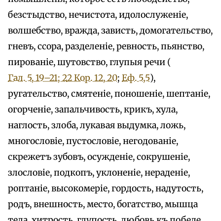
безстыдство, нечистота, идолослуженіе,
волшебство, вражда, зависть, домогательство,
гневъ, ссора, разделеніе, ревность, пьянство,
пированіе, шутовство, глупыя речи (
Гал. 5, 19–21; 2
2 Кор. 12, 20
;
Еф. 5,5
),
ругательство, смятеніе, поношеніе, шептаніе,
огорченіе, запальчивость, крикъ, хула,
наглость, злоба, лукавая выдумка, ложь,
многословіе, пустословіе, негодованіе,
скрежетъ зубовъ, осужденіе, сокрушеніе,
злословіе, подкопъ, уклоненіе, нераденіе,
роптаніе, высокомеріе, гордость, надутость,
родъ, внешность, место, богатство, мышца
тела, хитрость, глупость, любовь къ победе,