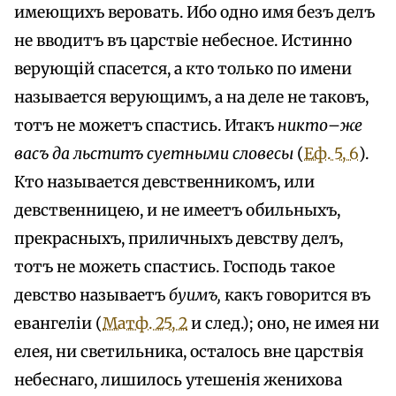
имеющихъ веровать. Ибо одно имя безъ делъ
не вводитъ въ царствіе небесное. Истинно
верующій спасется, а кто только по имени
называется верующимъ, а на деле не таковъ,
тотъ не можетъ спастись. Итакъ
никто–же
васъ да льститъ суетными словесы
(
Еф. 5, 6
).
Кто называется девственникомъ, или
девственницею, и не имеетъ обильныхъ,
прекрасныхъ, приличныхъ девству делъ,
тотъ не можеть спастись. Господь такое
девство называетъ
буимъ,
какъ говорится въ
евангеліи (
Матф. 25, 2
и след.); оно, не имея ни
елея, ни светильника, осталось вне царствія
небеснаго, лишилось утешенія женихова