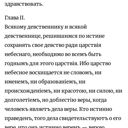
здравствовать.
Глава II.
Всякому девственнику и всякой
девственнице, решившимся по истине
сохранять свое девство ради царствія
небеснаго, необходимо во всемъ быть
годнымъ для этого царствія. Ибо царство
небесное восхищается не словомъ, ни
именемъ, ни образованіемъ, ни
происхожденіемъ, ни красотою, ни силою, ни
долголетіемъ, но доблестію веры, когда
человекъ являетъ дела веры. Кто истинно
праведенъ, того дела свидетельствуютъ о его
вере, что онъ истинно веренъ — верою