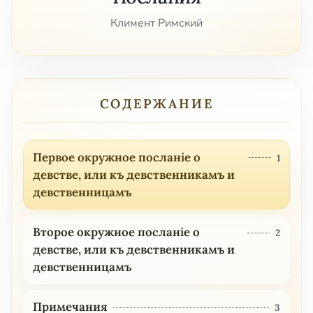
Климент Римский
СОДЕРЖАНИЕ
Первое окружное посланіе о
1
девстве, или къ девственникамъ и
девственницамъ
Второе окружное посланіе о
2
девстве, или къ девственникамъ и
девственницамъ
Примечания
3