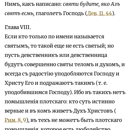
Нимъ, какъ написано:
святи будите, яко Азъ
святъ есмь,
глаголетъ Господь (
Лев. 11, 44
).
Глава VIII.
Если кто только по имени называется
святымъ, то такой еще не есть святый; но
пусть девственникъ или девственница
будутъ совершенно святы теломъ и духомъ, и
всегда съ радостію уподобляются Господу и
Христу Его и подражаютъ такимъ (т. е.
уподобившимся Господу). Ибо въ такихъ нетъ
помышленія плотскаго: кто суть истинно
верные и въ комъ живетъ Духъ Христовъ (
Рим. 8, 9
), въ техъ не можетъ быть плотскаго
помышленія, которое есть любодейство,