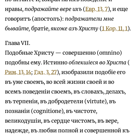
нравы,
подражайте вере ихъ
(
Евр. 13, 7
), и еще
говоритъ (апостолъ):
подражатели мне
бывайте,
братіе,
якоже азъ Христу
(
1 Кор. 11, 1
).
Глава VII.
Подобные Христу — совершенно (omnino)
подобны ему. Истинно
облекшіеся во Христа
(
Рим. 13, 14
;
Гал. 3, 27
), изобразили подобіе его
въ уме своемъ, во всей жизни своей и во
всемъ поведеніи своемъ, въ словахъ, делахъ,
въ терпеніи, въ добродетели (virtute), въ
познаніи (cognitione), въ чистоте,
великодушіи, въ сердце чистомъ, въ вере,
надежде, въ любви полной и совершенной къ