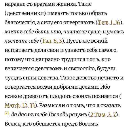
наравне съ врагами жениха. Такіе
(девственники) имеютъ только образъ
благочестія, а силу его отвергаютъ (
Тит. 1, 16
),
мнятъ себе быти что, ничтоже суще, и умомъ
льстятъ себе
(
Гал. 6, 3
). Пусть же всякій
испытаетъ дела свои и узнаетъ себя самого,
потому что напрасно трудится тотъ, кто
величается девствомъ и святостію, будучи
чуждъ силы девства. Такое девство нечисто и
отвергается всеми добрыми делами. Ибо
всякое древо отъ плодовъ своихъ познается (
Матф. 12, 33
). Размысли о томъ, что я сказалъ
[2]
:
да дастъ тебе Господь разумъ
(
2 Тим. 2, 7
).
Всякъ, кто обещается предъ Богомъ