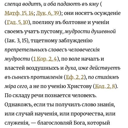
слепца водитъ, и оба падаютъ въ яму
(
Матф. 15, 14
;
Лук. 6, 39
); они носятъ осужденіе
(
Гал. 5, 10
), поелику въ болтовне и ученіи
своемъ учатъ пустому,
мудрости душевной
(Іак. 3, 15), тщетному заблужденію
препретельныхъ словесъ человеческія
мудрости
(
1 Кор. 2, 4
), по воле началъ и
властей воздушныхъ и
духа, иже действуетъ
въ сынехъ противленія
(
Еф. 2, 2
),
по стихіямъ
міра сего,
а не по ученію Христову (
Кол. 2, 8
).
По складу речи познается человекъ.
Однакожъ, если ты получилъ слово знанія,
или случай наученія, или пророчества, или
служенія, — благословляй Бога, который