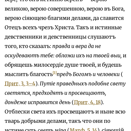
великою, верою совершенною, верою въ Бога,
верою сіяющею благими делами, да славится
Отецъ всехъ чрезъ Христа. Такъ и истинные
девственники и девственницы слушаютъ
того, кто сказалъ:
правда и вера да не
оскудеваютъ тебе: обложи ихъ на твоей выи,
и
обрящешь милосердіе душе твоей, и будешь
[1]
мыслить благость
предъ Богомъ и человеки
(
Прит. 3, 3–4
).
Путіе праведныхъ подобне свету
светятся, предходятъ и просвещаютъ,
дондеже исправится день
(
Прит. 4, 18
).
Отблески света ихъ просвещаютъ и ныне всю
тварь добрыми делами, такъ что они по
истине суть
светъ міра
(
Матф. 5, 14
), сіяющій