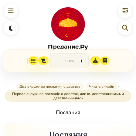
Предание.Ру
−
+
110%
Два окружных послания о девстве
Читать онлайн
Первое окружное посланіе о девстве, или къ девственникамъ и
девственницамъ
Послания
Послания