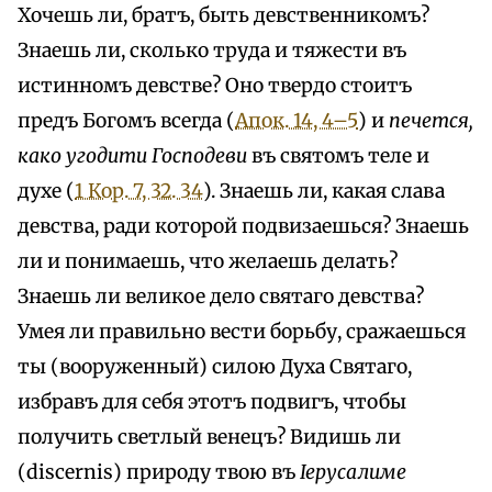
Хочешь ли, братъ, быть девственникомъ?
Знаешь ли, сколько труда и тяжести въ
истинномъ девстве? Оно твердо стоитъ
предъ Богомъ всегда (
Апок. 14, 4–5
) и
печется,
како угодити Господеви
въ святомъ теле и
духе (
1 Кор. 7, 32. 34
). Знаешь ли, какая слава
девства, ради которой подвизаешься? Знаешь
ли и понимаешь, что желаешь делать?
Знаешь ли великое дело святаго девства?
Умея ли правильно вести борьбу, сражаешься
ты (вооруженный) силою Духа Святаго,
избравъ для себя этотъ подвигъ, чтобы
получить светлый венецъ? Видишь ли
(discernis) природу твою въ
Іерусалиме