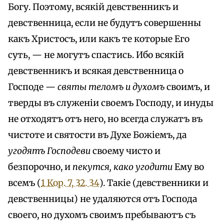
Богу. Поэтому, всякій девственникъ и
девственница, если не будутъ совершенны
какъ Христосъ, или какъ те которые Его
суть, — не могутъ спастись. Ибо всякій
девственникъ и всякая девственница о
Господе —
святы теломъ и духомъ
своимъ, и
тверды въ служеніи своемъ Господу, и инуды
не отходятъ отъ него, но всегда служатъ въ
чистоте и святости въ Духе Божіемъ, да
угодятъ Господеви
своему чисто и
безпорочно, и
пекутся, како угодити
Ему во
всемъ (
1 Кор. 7, 32. 34
). Такіе (девственники и
девственницы) не удаляются отъ Господа
своего, но духомъ своимъ пребываютъ съ