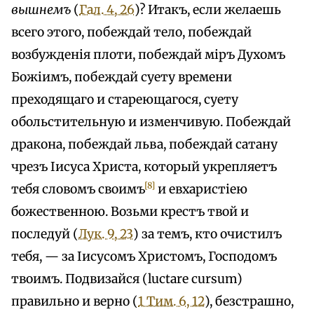
вышнемъ
(
Гал. 4, 26
)? Итакъ, если желаешь
всего этого, побеждай тело, побеждай
возбужденія плоти, побеждай міръ Духомъ
Божіимъ, побеждай суету времени
преходящаго и стареющагося, суету
обольстительную и изменчивую. Побеждай
дракона, побеждай льва, побеждай сатану
чрезъ Іисуса Христа, который укрепляетъ
[8]
тебя словомъ своимъ
и евхаристіею
божественною. Возьми крестъ твой и
последуй (
Лук. 9, 23
) за темъ, кто очистилъ
тебя, — за Іисусомъ Христомъ, Господомъ
твоимъ. Подвизайся (luctare cursum)
правильно и верно (
1 Тим. 6, 12
), безстрашно,