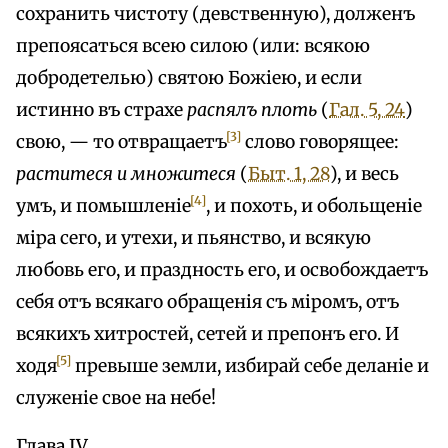
сохранить чистоту (девственную), долженъ
препоясаться всею силою (или: всякою
добродетелью) святою Божіею, и если
истинно въ страхе
распялъ плоть
(
Гал. 5, 24
)
[3]
свою, — то отвращаетъ
слово говорящее:
раститеся и множитеся
(
Быт. 1, 28
), и весь
[4]
умъ, и помышленіе
, и похоть, и обольщеніе
міра сего, и утехи, и пьянство, и всякую
любовь его, и праздность его, и освобождаетъ
себя отъ всякаго обращенія съ міромъ, отъ
всякихъ хитростей, сетей и препонъ его. И
[5]
ходя
превыше земли, избирай себе деланіе и
служеніе свое на небе!
Глава IV.