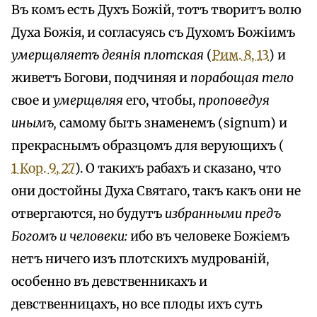
Въ комъ есть Духъ Божій, тотъ творитъ волю
Духа Божія, и согласуясь съ Духомъ Божіимъ
умерщвляетъ деянія плотская
(
Рим. 8, 13
) и
живетъ Богови, подчиняя и
порабощая тело
свое и
умерщвляя
его, чтобы,
проповедуя
инымъ,
самому быть знаменемъ (signum) и
прекраснымъ образцомъ для верующихъ (
1 Кор. 9, 27
). О такихъ рабахъ и сказано, что
они достойны Духа Святаго, такъ какъ они не
отвергаются, но будутъ
избранными предъ
Богомъ и человеки:
ибо въ человеке Божіемъ
нетъ ничего изъ плотскихъ мудрованій,
особенно въ девственникахъ и
девственницахъ, но все плоды ихъ суть