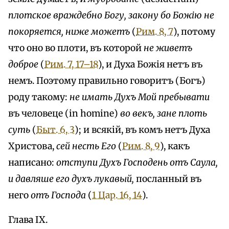
плотское враждебно Богу, закону бо Божію не
покоряется, ниже можетъ
(
Рим. 8, 7
), потому
что оно во плоти, въ которой
не живетъ
доброе
(
Рим. 7, 17–18
), и Духа Божія нетъ въ
немъ. Поэтому правильно говоритъ (Богъ)
роду такому:
не имать Духъ Мой пребывати
въ человеце (in homine)
во векъ, зане плоть
суть
(
Быт. 6, 3
); и всякій, въ комъ нетъ Духа
Христова,
сей несть Его
(
Рим. 8, 9
), какъ
написано:
отступи Духъ Господень отъ Саула,
и давляше его духъ лукавый,
посланный въ
него
отъ Господа
(
1 Цар. 16, 14
).
Глава IX.