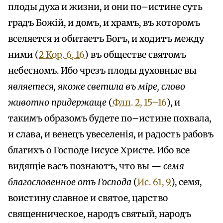
плоды духа и жизни, и они по–истине суть
градъ Божій, и домъ, и храмъ, въ которомъ
вселяется и обитаетъ Богъ, и ходитъ между
ними (
2 Кор. 6, 16
) въ обществе святомъ
небесномъ. Ибо чрезъ плоды духовные вы
являетеся, якоже светила въ міре, слово
животно придержаще
(
Флп. 2, 15–16
), и
такимъ образомъ будете по–истине похвала,
и слава, и венецъ увеселенія, и радость рабовъ
благихъ о Господе Іисусе Христе. Ибо все
видящіе васъ познаютъ, что вы —
семя
благословенное отъ Господа
(
Ис. 61, 9
), семя,
воистину славное и святое, царство
священническое, народъ святый, народъ