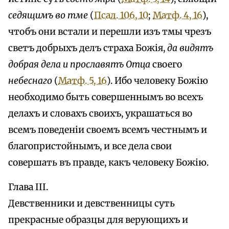
седящимъ во тме
(
Псал. 106, 10
;
Матф. 4, 16
),
чтобъ они встали и перешли изъ тмы чрезъ
светъ добрыхъ делъ страха Божія,
да видятъ
добрая дела и прославятъ Отца
своего
небеснаго
(
Матф. 5, 16
). Ибо человеку Божію
необходимо быть совершеннымъ во всехъ
делахъ и словахъ своихъ, украшаться во
всемъ поведеніи своемъ всемъ честнымъ и
благопристойнымъ, и все дела свои
совершать въ правде, какъ человеку Божію.
Глава III.
Девственники и девственницы суть
прекрасные образцы для верующихъ и