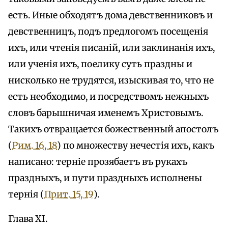
есть. Иные обходятъ дома девственниковъ и
девственницъ, подъ предлогомъ посещенія
ихъ, или чтенія писаній, или заклинанія ихъ,
или ученія ихъ, поелику суть праздны и
нисколько не трудятся, изыскивая то, что не
есть необходимо, и посредствомъ нежныхъ
словъ барышничая именемъ Христовымъ.
Такихъ отвращается божественный апостолъ
(
Рим. 16, 18
) по множеству нечестія ихъ, какъ
написано: терніе прозябаетъ въ рукахъ
праздныхъ, и пути праздныхъ исполнены
тернія (
Прит. 15, 19
).
Глава XI.