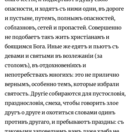
опасности, и ходятъ съ ними одни, въ дороге
и пустыне, путемъ, полнымъ опасностей,
соблазновъ, сетей и пропастей. Совершенно
не подобаетъ такъ жить христіанамъ и
боящимся Бога. Иные же едятъ и пьютъ съ
девами и святыми въ возлежаніи (за
столомъ), въ отдохновеніяхъ и
непотребствахъ многихъ: это не прилично
вернымъ, особенно темъ, которые избрали
святость. Другіе собираются для пустословія,
празднословія, смеха, чтобы говорить злое
другъ о друге и охотиться словами одинъ
противъ другаго, и пребываютъ праздны: съ
таковыми заповедуемъ вамъ даже хлеба не