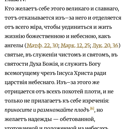
Кто желаетъ себе этого великаго и славнаго,
тотъ отказывается изъ–за него и отделяется
отъ всего міра, чтобы уединиться и жить
жизнію божественною и небесною, какъ
ангелы (
Матф. 22, 30
;
Марк. 12, 25
;
Лук. 20, 36
)
святые, въ служеніи чистомъ и святомъ, въ
святости Духа Божія, и служить Богу
всемогущему чрезъ Іисуса Христа ради
царствія небеснаго. Изъ–за этого же
отрицается отъ всехъ похотей плоти, и не
только не прилагаетъ къ себе изреченія:
[6]
приносите и размножайте плодъ
, но
желаетъ надежды — обетованной,
уготованной и положенной на небесахъ