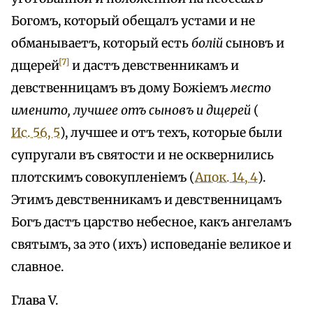
Богомъ, который обещалъ устами и не
обманываетъ, который есть
болій
сыновъ и
[7]
дщерей
и дастъ девственникамъ и
девственницамъ въ дому Божіемъ
место
именито, лучшее отъ сыновъ и дщерей
(
Ис. 56, 5
), лучшее и отъ техъ, которые были
супругали въ святости и не осквернились
плотскимъ совокупленіемъ (
Апок. 14, 4
).
Этимъ девственникамъ и девственницамъ
Богъ дастъ царство небесное, какъ ангеламъ
святымъ, за это (ихъ) исповеданіе великое и
славное.
Глава V.