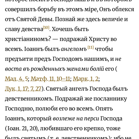
совершилъ борьбу въ этомъ міре, Онъ облекся
отъ Святой Девы. Познай же здесь величіе и
[10]
славу девства
. Хочешь быть
христіаниномъ? — подражай Христу во
[11]
всемъ. Іоаннъ былъ
ангеломъ
чтобы
предъити предъ Господомъ нашимъ, и
не
воста въ рожденныхъ женами болій
его (
Мал. 4, 5
;
Матф. 11, 10–11
;
Марк. 1, 2
;
Лук. 1, 17; 7, 27
). Святый ангелъ Господа былъ
девственникомъ. Подражай же посланнику
Господню, полюби его во всемъ. Опять
Іоаннъ, который
возлеже на перси
Господа
(Іоан. 21, 20), любившаго его крепко, тоже
былъ святымъ (т. е. девственникомъ): ибо не