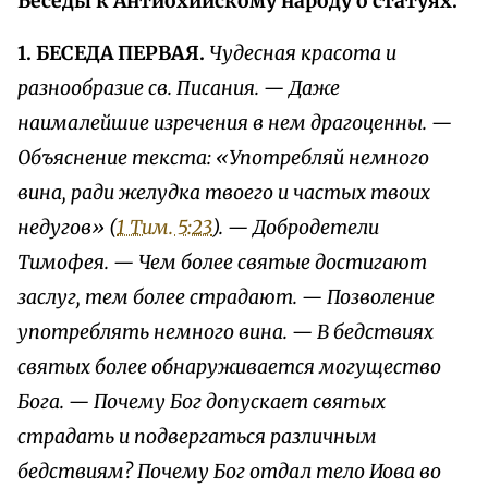
Беседы к Антиохийскому народу о статуях.
1. БЕСЕДА ПЕРВАЯ.
Чудесная красота и
разнообразие св. Писания. — Даже
наималейшие изречения в нем драгоценны. —
Объяснение текста: «Употребляй немного
вина, ради желудка твоего и частых твоих
недугов» (
1 Тим. 5:23
). — Добродетели
Тимофея. — Чем более святые достигают
заслуг, тем более страдают. — Позволение
употреблять немного вина. — В бедствиях
святых более обнаруживается могущество
Бога. — Почему Бог допускает святых
страдать и подвергаться различным
бедствиям? Почему Бог отдал тело Иова во