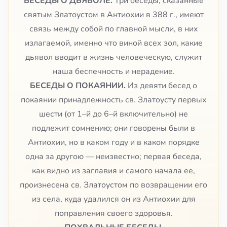
БЕСЕДЫ О ДЬЯВОЛЕ.
Три беседы, сказанные
святым Златоустом в Антиохии в 388 г., имеют
связь между собой по главной мысли, в них
излагаемой, именно что виной всех зол, какие
дьявол вводит в жизнь человеческую, служит
наша беспечность и нерадение.
БЕСЕДЫ О ПОКАЯНИИ.
Из девяти бесед о
покаянии принадлежность св. Златоусту первых
шести (от 1–й до 6–й включительно) не
подлежит сомнению; они говорены были в
Антиохии, но в каком году и в каком порядке
одна за другою — неизвестно; первая беседа,
как видно из заглавия и самого начала ее,
произнесена св. Златоустом по возвращении его
из села, куда удалился он из Антиохии для
поправления своего здоровья.