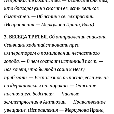
Непрочность богатства. — Бедность для тех,
кто благоразумно сносит ее, есть великое
богатство. — Об истине св. евхаристии.
(Исправления — Меркулова Ирина, Баку)
3. БЕСЕДА ТРЕТЬЯ.
Об отправлении епископа
Флавиана ходатайствовать пред
императором о помиловании несчастного
города. — В чем состоит истинный пост. —
Бог хочет, чтобы люди сами к Нему
прибегали. — Бесполезность поста, если мы не
воздерживаемся от пороков. — Описание
настоящего бедствия. — Частые
землетрясения в Антиохии. — Нравственное
увещание. (Исправления — Меркулова Ирина,