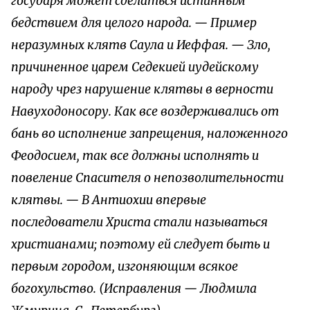
государя может сделаться истинным
бедствием для целого народа. — Пример
неразумных клятв Саула и Иеффая. — Зло,
причиненное царем Седекией иудейскому
народу чрез нарушение клятвы в верности
Навуходоносору. Как все воздерживались от
бань во исполнение запрещения, наложенного
Феодосием, так все должны исполнять и
повеление Спасителя о непозволительности
клятвы. — В Антиохии впервые
последователи Христа стали называться
христианами; поэтому ей следует быть и
первым городом, изгоняющим всякое
богохульство. (Исправления — Людмила