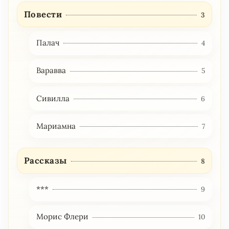
Повести
3
Палач
4
Варавва
5
Сивилла
6
Мариамна
7
Рассказы
8
***
9
Морис Флери
10