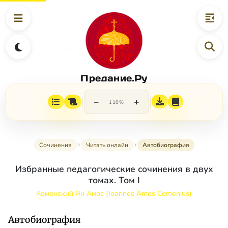
Предание.Ру
−
+
110%
Сочинения
Читать онлайн
Автобиография
Избранные педагогические сочинения в двух
томах. Том I
Коменский Ян Амос (Ioannes Amos Comenius)
Автобиография