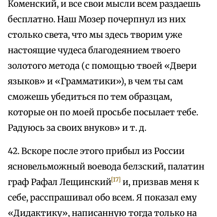
Коменский, и все свои мысли всем раздаешь
бесплатно. Наш Мозер почерпнул из них
столько света, что мы здесь творим уже
настоящие чудеса благодеянием твоего
золотого метода (с помощью твоей «Двери
языков» и «Грамматики»), в чем ты сам
сможешь убедиться по тем образцам,
которые он по моей просьбе посылает тебе.
Радуюсь за своих внуков» и т. д.
42. Вскоре после этого прибыл из России
ясновельможный воевода белзский, палатин
[17]
граф Рафал Лещинский
и, призвав меня к
себе, расспрашивал обо всем. Я показал ему
«Дидактику», написанную тогда только на