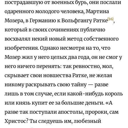
пострадавшую от военных бурь, они послали
одаренного молодого человека, Мартина
[16]
Мозера, в Германию к Вольфгангу Ратке
,
который в своих сочинениях публично
восхвалял некий новый метод собственного
изобретения. Однако несмотря на то, что
Мозер жил у него целых два года, он не смог у
него ничего перенять: так ревностно, мол,
скрывает свои новшества Ратке, не желая
никому раскрывать свою тайну — разве
лишь в том случае, если какой-нибудь король
или князь купит ее за большие деньги. «А
разве так поступали апостолы, пророки, сам
Христос? Ты следуешь им, любезный