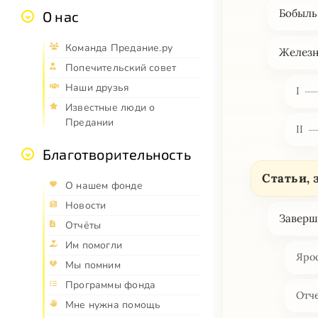
Бобыль
О нас
Команда Предание.ру
Желез
Попечительский совет
Наши друзья
I
Известные люди о
Предании
II
Благотворительность
Статьи, 
О нашем фонде
Новости
Заверш
Отчёты
Им помогли
Яро
Мы помним
Программы фонда
Отч
Мне нужна помощь