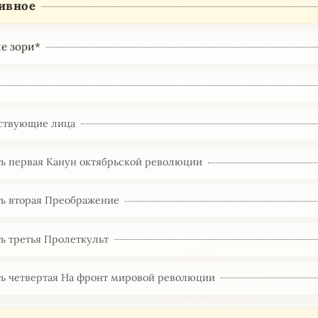
ивное
е зори*
ствующие лица
ть первая Канун октябрьской революции
ть вторая Преображение
ь третья Пролеткульт
ть четвертая На фронт мировой революции