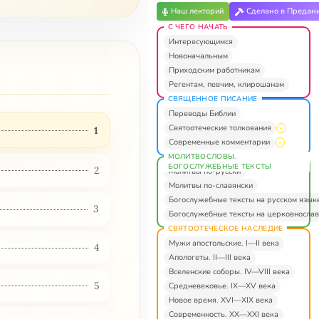
Наш лекторий
Сделано в Предан
С ЧЕГО НАЧАТЬ
Интересующимся
Новоначальным
Приходским работникам
Регентам, певчим, клирошанам
СВЯЩЕННОЕ ПИСАНИЕ
Переводы Библии
Святоотеческие толкования
1
Современные комментарии
МОЛИТВОСЛОВЫ.
БОГОСЛУЖЕБНЫЕ ТЕКСТЫ
2
Молитвы по-русски
Молитвы по-славянски
Богослужебные тексты на русском язык
3
Богослужебные тексты на церковнослав
СВЯТООТЕЧЕСКОЕ НАСЛЕДИЕ
Мужи апостольские. I—II века
4
Апологеты. II—III века
Вселенские соборы. IV—VIII века
5
Средневековье. IX—XV века
Новое время. XVI—XIX века
Современность. XX—XXI века