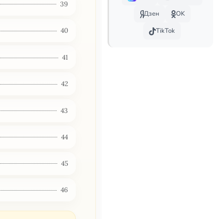
39
Дзен
OK
40
TikTok
41
42
43
44
45
46