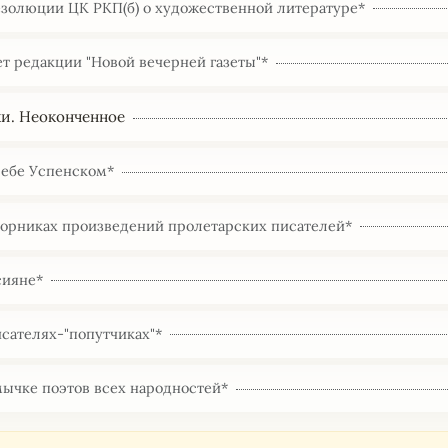
езолюции ЦК РКП(б) о художественной литературе*
т редакции "Новой вечерней газеты"*
и. Неоконченное
лебе Успенском*
борниках произведений пролетарских писателей*
сияне*
исателях-"попутчиках"*
мычке поэтов всех народностей*