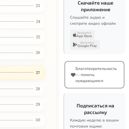
Скачайте наше
23
приложение
Слушайте аудио и
24
смотрите видео офлайн
Загрузите в
App Store
25
Доступно в
Google Play
26
Благотворительность
27
— помочь
нуждающимся
28
29
Подписаться на
рассылку
30
Каждую неделю в вашем
почтовом ящике: