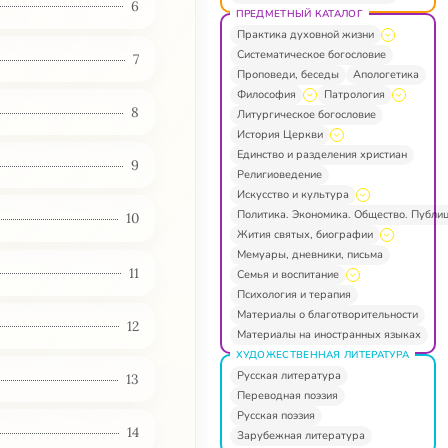
6
ПРЕДМЕТНЫЙ КАТАЛОГ
Практика духовной жизни
Систематическое богословие
7
Проповеди, беседы
Апологетика
Философия
Патрология
8
Литургическое богословие
История Церкви
Единство и разделения христиан
9
Религиоведение
Искусство и культура
Политика. Экономика. Общество. Публи
10
Жития святых, биографии
Мемуары, дневники, письма
11
Семья и воспитание
Психология и терапия
Материалы о благотворительности
12
Материалы на иностранных языках
ХУДОЖЕСТВЕННАЯ ЛИТЕРАТУРА
Русская литература
13
Переводная поэзия
Русская поэзия
14
Зарубежная литература