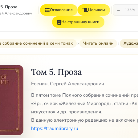
 5. Проза
−
Оглавление
Целиком
125%
гей Александрович
На страничку книги
 собрание сочинений в семи томах
Читать онлайн
Художе
Том 5. Проза
Есенин, Сергей Александрович
В пятом томе Полного собрания сочинений пр
«Яр», очерк «Железный Миргород», статьи «Кл
искусство» и др. произведения.
В данную электронную редакцию не включен 
https://traumlibrary.ru