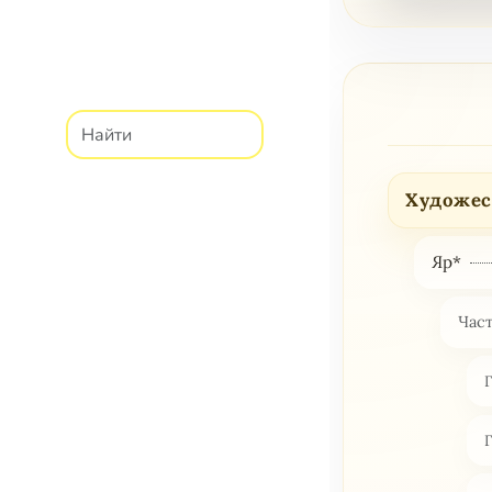
Художес
Яр*
Част