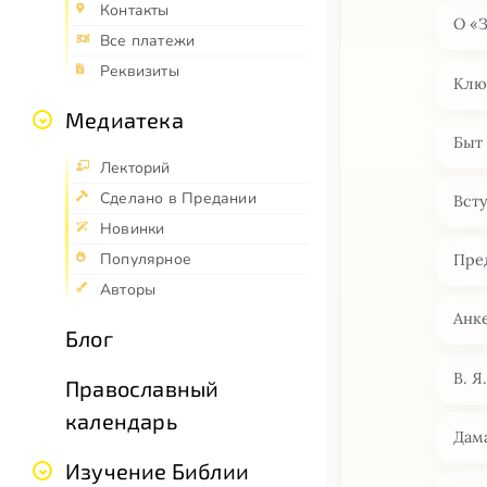
Контакты
О «
Все платежи
Реквизиты
Клю
Медиатека
Быт 
Лекторий
Сделано в Предании
Всту
Новинки
Популярное
Пре
Авторы
Анке
Блог
В. Я
Православный
календарь
Дам
Изучение Библии