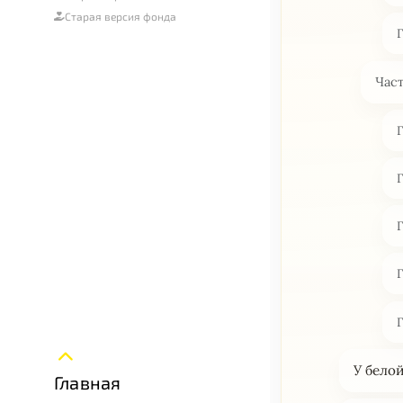
Старая версия фонда
Част
У бело
Главная