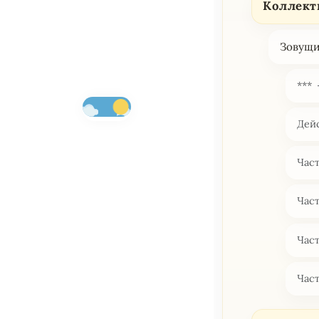
Коллект
Зовущи
***
Дей
Час
Час
Част
Час