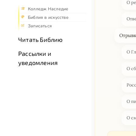
О р
Колледж Наследие
Библия в искусстве
Отве
Записаться
Отрывк
Читать Библию
О Г
Рассылки и
уведомления
О с
Рос
О п
О с