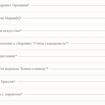
Зареве» Орешина*
чи Марии[4]*
и искусство*
пление к сборнику "Стихи скандалиста"*
дисловие*
та журнала "Книга о книгах"*
. Брюсов*
а с лорнетом*