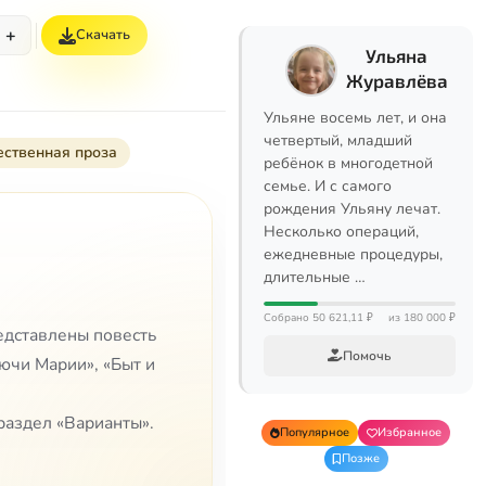
+
Скачать
Ульяна
Журавлёва
Ульяне восемь лет, и она
четвертый, младший
ственная проза
ребёнок в многодетной
семье. И с самого
рождения Ульяну лечат.
Несколько операций,
ежедневные процедуры,
длительные …
Собрано 50 621,11 ₽
из 180 000 ₽
едставлены повесть
Помочь
ючи Марии», «Быт и
раздел «Варианты».
Популярное
Избранное
Позже