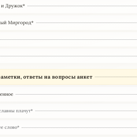
 и Дружок*
ный Миргород*
заметки, ответы на вопросы анкет
енное
славны плачут*
ее слово*