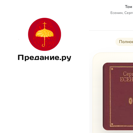
Том
Есенин, Сер
Полное
Предание.ру