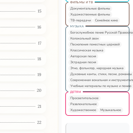
ФИЛЬМЫ И ТВ
Документальные фильмы
15
Художественные фильмы
ТВ-передачи
Семейное кино
МУЗЫКА
16
Богослужебное пение Русской Правосл
Колокольный звон
17
Песнопения поместных церквей
Классическая музыка
Авторская песня
18
Эстрадная песня
Этно, фольклор, народная музыка
Духовные канты, стихи, песни, романсы
19
Современная вокальная и инструментал
Учебные материалы по музыке и пению
20
ДЕТЯМ
Просветительское
Развлекательное
21
Художественное
Музыкальное
22