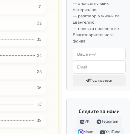
— анонсы лучших
31
материалов;
— разговор о жизни по
Евангелию;
32
— новости подопечных
Благотворительного
33
фонда.
34
35
Подписаться
36
37
Следите за нами
38
VK
Telegram
Макс
YouTube