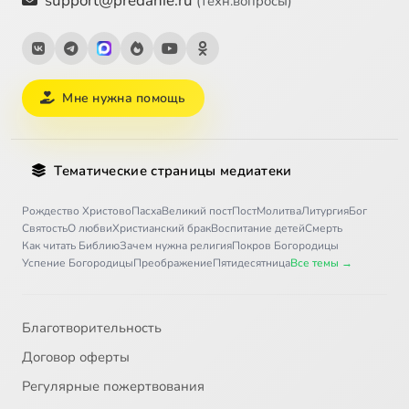
support@predanie.ru
(техн.вопросы)
Мне нужна помощь
Тематические страницы медиатеки
Рождество Христово
Пасха
Великий пост
Пост
Молитва
Литургия
Бог
Святость
О любви
Христианский брак
Воспитание детей
Смерть
Как читать Библию
Зачем нужна религия
Покров Богородицы
Успение Богородицы
Преображение
Пятидесятница
Все темы →
Благотворительность
Договор оферты
Регулярные пожертвования