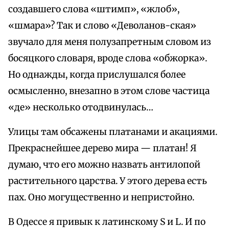
создавшего слова «штимп», «жлоб»,
«шмара»? Так и слово «Деволанов-ская»
звучало для меня полузапретным словом из
босяцкого словаря, вроде слова «обжорка».
Но однажды, когда прислушался более
осмысленно, внезапно в этом слове частица
«де» несколько отодвинулась…
Улицы там обсажены платанами и акациями.
Прекраснейшее дерево мира — платан! Я
думаю, что его можно назвать антилопой
растительного царства. У этого дерева есть
пах. Оно могущественно и непристойно.
В Одессе я привык к латинскому S и L. И по