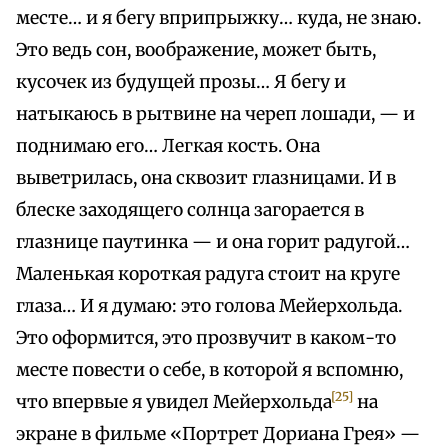
месте… и я бегу вприпрыжку… куда, не знаю.
Это ведь сон, воображение, может быть,
кусочек из будущей прозы… Я бегу и
натыкаюсь в рытвине на череп лошади, — и
поднимаю его… Легкая кость. Она
выветрилась, она сквозит глазницами. И в
блеске заходящего солнца загорается в
глазнице паутинка — и она горит радугой…
Маленькая короткая радуга стоит на круге
глаза… И я думаю: это голова Мейерхольда.
Это оформится, это прозвучит в каком-то
месте повести о себе, в которой я вспомню,
[25]
что впервые я увидел Мейерхольда
на
экране в фильме «Портрет Дориана Грея» —