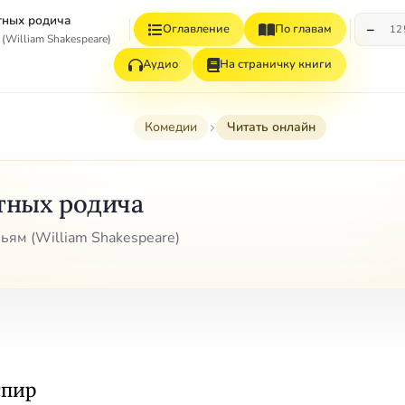
тных родича
−
Оглавление
По главам
12
(William Shakespeare)
Аудио
На страничку книги
Комедии
Читать онлайн
тных родича
ьям (William Shakespeare)
спир