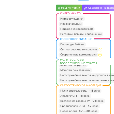
Наш лекторий
Сделано в Предан
С ЧЕГО НАЧАТЬ
Интересующимся
Новоначальным
Приходским работникам
Регентам, певчим, клирошанам
СВЯЩЕННОЕ ПИСАНИЕ
Переводы Библии
Святоотеческие толкования
Современные комментарии
МОЛИТВОСЛОВЫ.
БОГОСЛУЖЕБНЫЕ ТЕКСТЫ
Молитвы по-русски
Молитвы по-славянски
Богослужебные тексты на русском язык
Богослужебные тексты на церковнослав
СВЯТООТЕЧЕСКОЕ НАСЛЕДИЕ
Мужи апостольские. I—II века
Апологеты. II—III века
Вселенские соборы. IV—VIII века
Средневековье. IX—XV века
Новое время. XVI—XIX века