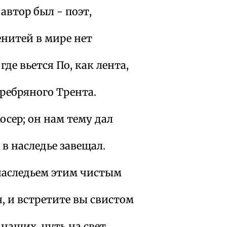
 автор был - поэт,
енитей в мире нет
 где вьется По, как лента,
еребряного Трента.
Чосер; он нам тему дал
 в наследье завещал.
 наследьем этим чистым
, и встретите вы свистом
наших, чуть на свет