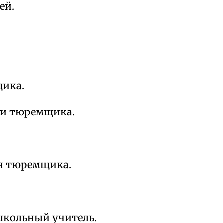
ей.
ика.
ри тюремщика.
ья тюремщика.
школьный учитель.