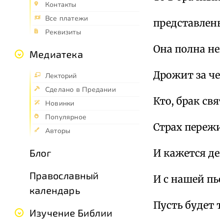
Контакты
Все платежи
представлен
Реквизиты
Она полна н
Медиатека
Дрожит за че
Лекторий
Сделано в Предании
Кто, брак св
Новинки
Популярное
Страх переж
Авторы
Блог
И кажется де
Православный
И с нашей пь
календарь
Пусть будет 
Изучение Библии