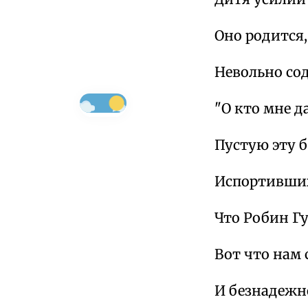
Оно родится,
Невольно сод
"О кто мне д
Пустую эту 
Испортивших
Что Робин Гу
Вот что нам
И безнадежно