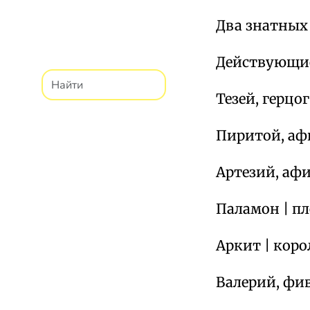
Два знатных
Действующи
Тезей, герцо
Пиритой, аф
Артезий, аф
Паламон | п
Аркит | коро
Валерий, фи