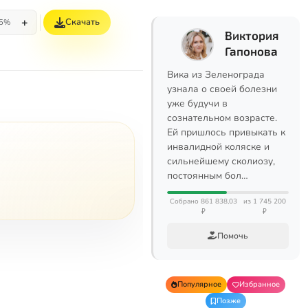
+
Скачать
5%
Виктория
Гапонова
Вика из Зеленограда
узнала о своей болезни
уже будучи в
сознательном возрасте.
Ей пришлось привыкать к
инвалидной коляске и
сильнейшему сколиозу,
постоянным бол…
Собрано 861 838,03
из 1 745 200
₽
₽
Помочь
Популярное
Избранное
Позже