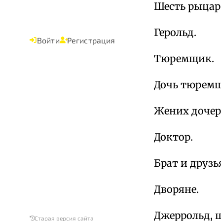
Шесть рыцар
Герольд.
Войти
Регистрация
Тюремщик.
Дочь тюремщ
Жених доче
Доктор.
Брат и друз
Дворяне.
Джеррольд, 
Старая версия сайта