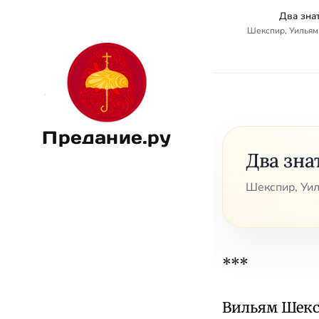
Два зна
Шекспир, Уильям 
Предание.ру
Два зна
Шекспир, Уил
***
Вильям Шек