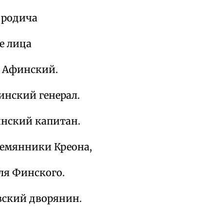
 родича
е лица
г Афинский.
инский генерал.
инский капитан.
лемянники Креона,
ля Финского.
вский дворянин.