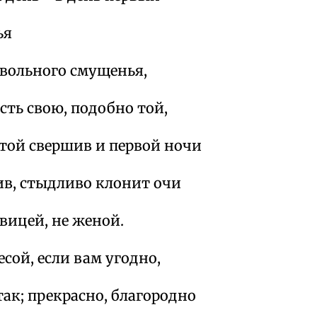
ья
евольного смущенья,
сть свою, подобно той,
ятой свершив и первой ночи
ив, стыдливо клонит очи
вицей, не женой.
есой, если вам угодно,
так; прекрасно, благородно