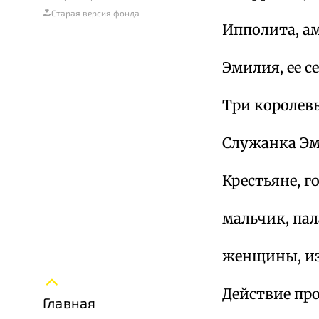
Старая версия фонда
Ипполита, ам
Эмилия, ее се
Три королев
Служанка Эм
Крестьяне, г
мальчик, пал
женщины, и
Действие пр
Главная