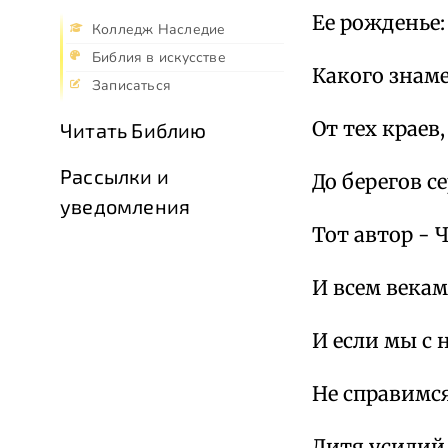
Ее рожденье:
Колледж Наследие
Библия в искусстве
Какого знам
Записаться
От тех краев,
Читать Библию
Рассылки и
До берегов с
уведомления
Тот автор - 
И всем векам
И если мы с
Не справимся
Дитя усилий 