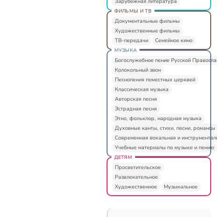
Зарубежная литература
ФИЛЬМЫ И ТВ
Документальные фильмы
Художественные фильмы
ТВ-передачи
Семейное кино
МУЗЫКА
Богослужебное пение Русской Правосл
Колокольный звон
Песнопения поместных церквей
Классическая музыка
Авторская песня
Эстрадная песня
Этно, фольклор, народная музыка
Духовные канты, стихи, песни, романсы
Современная вокальная и инструментал
Учебные материалы по музыке и пению
ДЕТЯМ
Просветительское
Развлекательное
Художественное
Музыкальное