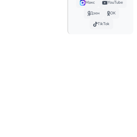
Макс
YouTube
Дзен
OK
TikTok