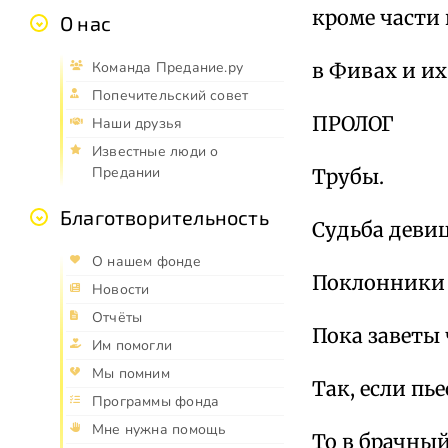
кроме части 
О нас
Команда Предание.ру
в Фивах и их
Попечительский совет
ПРОЛОГ
Наши друзья
Известные люди о
Предании
Трубы.
Благотворительность
Судьба девиц
О нашем фонде
Поклонники 
Новости
Отчёты
Пока заветы 
Им помогли
Мы помним
Так, если пь
Программы фонда
Мне нужна помощь
То в брачный