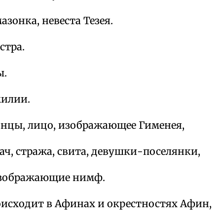
азонка, невеста Тезея.
стра.
ы.
илии.
онцы, лицо, изображающее Гименея,
ач, стража, свита, девушки-поселянки,
зображающие нимф.
оисходит в Афинах и окрестностях Афин,