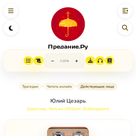
Предание.Ру
−
+
110%
Трагедии
Читать онлайн
Действующие лица
Юлий Цезарь
Шекспир, Уильям (William Shakespeare)