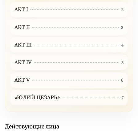
АКТ I
2
АКТ II
3
АКТ III
4
АКТ IV
5
АКТ V
6
«ЮЛИЙ ЦЕЗАРЬ»
7
Действующие лица