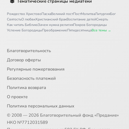
Тематические страницы медиатеки
Рождество Христово
Пасха
Великий пост
Пост
Молитва
Литургия
Бог
Святость
О любви
Христианский брак
Воспитание детей
Смерть
Как читать Библию
Зачем нужна религия
Покров Богородицы
Успение Богородицы
Преображение
Пятидесятница
Все темы →
Благотворительность
Договор оферты
Регулярные пожертвования
Безопасность платежей
Политика возврата
О проекте
Политика персональных данных
© 2008 — 2026 Благотворительный фонд «Предание»
НКО №7712031589