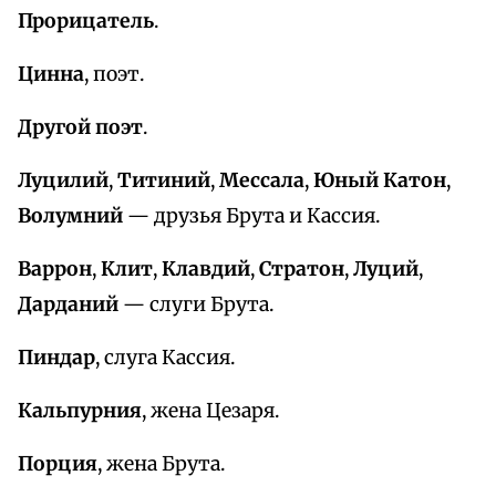
Прорицатель
.
Цинна
, поэт.
Другой поэт
.
Луцилий
,
Титиний
,
Мессала
,
Юный Катон
,
Волумний
— друзья Брута и Кассия.
Варрон
,
Клит
,
Клавдий
,
Стратон
,
Луций
,
Дарданий
— слуги Брута.
Пиндар
, слуга Кассия.
Кальпурния
, жена Цезаря.
Порция
, жена Брута.