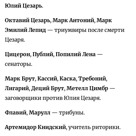
Юлий Цезарь
.
Октавий Цезарь
,
Марк Антоний
,
Марк
Эмилий Лепид
— триумвиры после смерти
Цезаря.
Цицерон
,
Публий
,
Попилий Лена
—
сенаторы.
Марк Брут
,
Кассий
,
Каска
,
Требоний
,
Лигарий
,
Деций Брут
,
Метелл Цимбр
—
заговорщики против Юлия Цезаря.
Флавий
,
Марулл
— трибуны.
Артемидор Книдский
, учитель риторики.