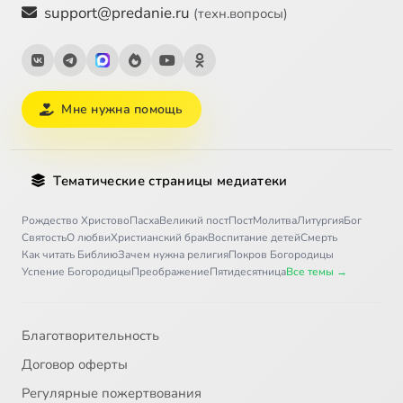
support@predanie.ru
(техн.вопросы)
Мне нужна помощь
Тематические страницы медиатеки
Рождество Христово
Пасха
Великий пост
Пост
Молитва
Литургия
Бог
Святость
О любви
Христианский брак
Воспитание детей
Смерть
Как читать Библию
Зачем нужна религия
Покров Богородицы
Успение Богородицы
Преображение
Пятидесятница
Все темы →
Благотворительность
Договор оферты
Регулярные пожертвования