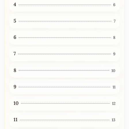
4
6
5
7
6
8
7
9
8
10
9
11
10
12
11
13