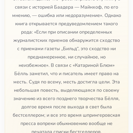
связи с историей Баадера — Майнхоф, по его
мнению, — ошибка или недоразумение». Однако
книга открывается предуведомлением такого
рода: «Если при описании определенных
журналистских приемов обнаружится сходство
с приемами газеты „Бильд“, это сходство ни
преднамеренное, ни случайное, но
неизбежное». В связи с «Катариной Блюм»
Бёлль заметил, что и писатель имеет право на
месть. Судя по всему, месть достигла цели. Эта
небольшая повесть, выделяющаяся по своему
значению из всего позднего творчества Бёлля,
долгое время после выхода в свет была
бестселлером; и все это время шпрингеровская
пресса вопреки обыкновению вообще не
печатала списки бестселлеров.