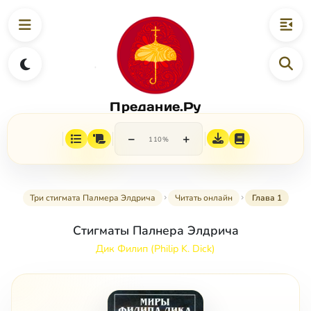
Предание.Ру
−
+
110%
Три стигмата Палмера Элдрича
Читать онлайн
Глава 1
Стигматы Палнера Элдрича
Дик Филип (Philip K. Dick)