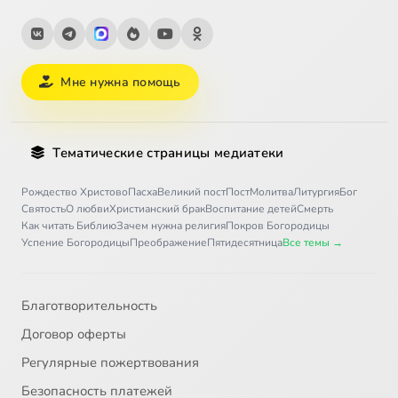
Мне нужна помощь
Тематические страницы медиатеки
Рождество Христово
Пасха
Великий пост
Пост
Молитва
Литургия
Бог
Святость
О любви
Христианский брак
Воспитание детей
Смерть
Как читать Библию
Зачем нужна религия
Покров Богородицы
Успение Богородицы
Преображение
Пятидесятница
Все темы →
Благотворительность
Договор оферты
Регулярные пожертвования
Безопасность платежей