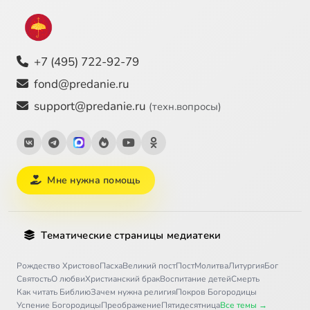
+7 (495) 722-92-79
fond@predanie.ru
support@predanie.ru
(техн.вопросы)
Мне нужна помощь
Тематические страницы медиатеки
Рождество Христово
Пасха
Великий пост
Пост
Молитва
Литургия
Бог
Святость
О любви
Христианский брак
Воспитание детей
Смерть
Как читать Библию
Зачем нужна религия
Покров Богородицы
Успение Богородицы
Преображение
Пятидесятница
Все темы →