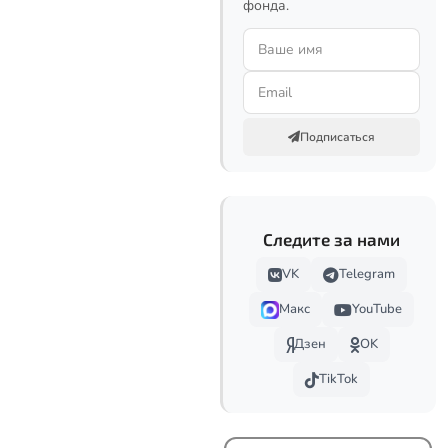
фонда.
Подписаться
Следите за нами
VK
Telegram
Макс
YouTube
Дзен
OK
TikTok