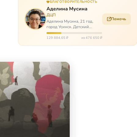
БЛАГОТВОРИТЕЛЬНОСТЬ
Аделина Мусина
ДЦП
Помочь
Аделина Мусина, 21 год,
город Усинск. Детский
церебральный паралич,
передвигается на ходунках
129 884,65 ₽
из 476 650 ₽
или коляске. Аделине
требуется помощь, чтобы
ноги окончательно не
перестали слушаться…