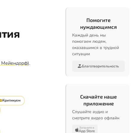
Помогите
нуждающимся
ития
Каждый день мы
помогаем людям,
оказавшимся в трудной
ситуации
н Мейендорф
).
Благотворительность
Скачайте наше
Критикуем
приложение
Слушайте аудио и
смотрите видео офлайн
Загрузите в
App Store