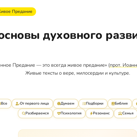
ивое Предание
основы духовного разв
нное Предание — это всегда живое предание» (
прот. Иоан
Живые тексты о вере, милосердии и культуре.
Все
От первого лица
Думаем
Подборки
Библия
Разбираемся
Психология
Резонанс
Семья