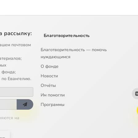
а рассылку:
Благотворительность
ашем почтовом
Благотворительность — помочь
нуждающимся
атериалов;
ных
О фонде
 фонда;
Новости
 по Евангелию.
Отчёты
Им помогли
Программы
ляются на