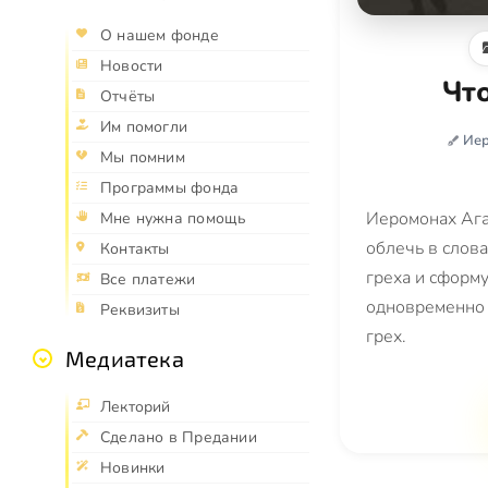
О нашем фонде
Новости
Что
Отчёты
Им помогли
Иер
Мы помним
Программы фонда
Иеромонах Ага
Мне нужна помощь
облечь в слов
Контакты
греха и сформу
Все платежи
одновременно 
Реквизиты
грех.
Медиатека
Лекторий
Сделано в Предании
Новинки