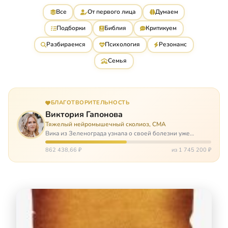
Все
От первого лица
Думаем
Подборки
Библия
Критикуем
Разбираемся
Психология
Резонанс
Семья
БЛАГОТВОРИТЕЛЬНОСТЬ
Виктория Гапонова
Тяжелый нейромышечный сколиоз, СМА
Вика из Зеленограда узнала о своей болезни уже
будучи в сознательном возрасте. Ей пришлось
привыкать к инвалидной коляске и сильнейшему
862 438,66 ₽
из 1 745 200 ₽
сколиозу, постоянным болям и растущей беспом…