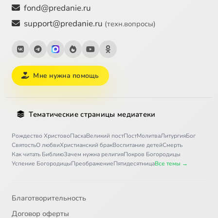
fond@predanie.ru
support@predanie.ru
(техн.вопросы)
Мне нужна помощь
Тематические страницы медиатеки
Рождество Христово
Пасха
Великий пост
Пост
Молитва
Литургия
Бог
Святость
О любви
Христианский брак
Воспитание детей
Смерть
Как читать Библию
Зачем нужна религия
Покров Богородицы
Успение Богородицы
Преображение
Пятидесятница
Все темы →
Благотворительность
Договор оферты