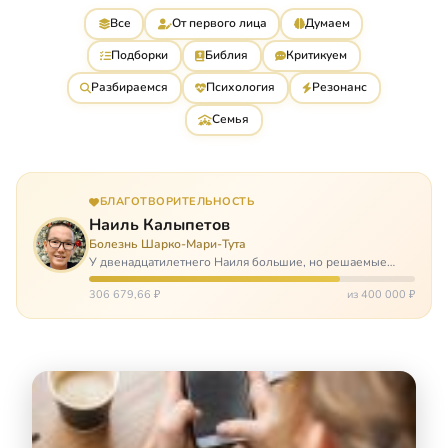
Все
От первого лица
Думаем
Подборки
Библия
Критикуем
Разбираемся
Психология
Резонанс
Семья
БЛАГОТВОРИТЕЛЬНОСТЬ
Наиль Калыпетов
Болезнь Шарко-Мари-Тута
У двенадцатилетнего Наиля большие, но решаемые
проблемы. Он болен редкой болезнью, которая ставит
перед ним множество непростых задача, угрожая в
306 679,66 ₽
из 400 000 ₽
противном случае парализацией и да…