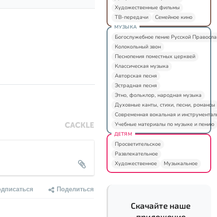
Художественные фильмы
ТВ-передачи
Семейное кино
МУЗЫКА
Богослужебное пение Русской Правосл
Колокольный звон
Песнопения поместных церквей
Классическая музыка
Авторская песня
Эстрадная песня
Этно, фольклор, народная музыка
Духовные канты, стихи, песни, романсы
Современная вокальная и инструментал
Учебные материалы по музыке и пению
ДЕТЯМ
Просветительское
Развлекательное
Художественное
Музыкальное
одписаться
Поделиться
Скачайте наше
приложение