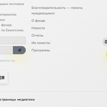
ашем почтовом
Благотворительность — помочь
нуждающимся
атериалов;
ных
О фонде
 фонда;
Новости
 по Евангелию.
Отчёты
Им помогли
Программы
ляются на
 страницы медиатеки