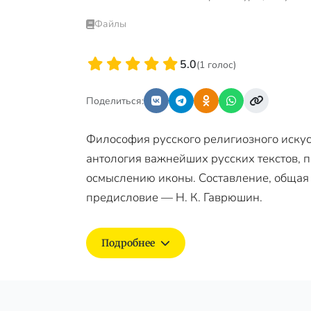
Файлы
5.0
(1 голос)
Поделиться:
Философия русского религиозного искус
антология важнейших русских текстов,
осмыслению иконы. Составление, общая
предисловие — Н. К. Гаврюшин.
Подробнее