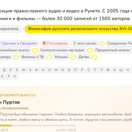
кция православного аудио и видео в Рунете. С 2005 года 
книги и фильмы — более 30 000 записей от 1500 авторов.
едиатека
Философия русского религиозного искусства XVI–XX
Сделано в Предании
Популярное
С чего начать
Священное П
лужебные тексты
Святоотеческое наследие
Предметный каталог
ратура
Фильмы и ТВ
Музыка
Детям
Д
Е
Ё
Ж
З
И
К
Л
М
Н
О
П
Р
С
Т
У
Ф
Х
Ц
Ч
S
T
V
ГОТВОРИТЕЛЬНОСТЬ
н Пуртов
а позвоночника
Пуртов был обычным парнем. Любил боевики, хорошие автомобили, был
ть в комп, любил жену и обожал дочь. А потом, будучи пассажиром, разб
арии и тепе…
,88 ₽
из 444 150 ₽