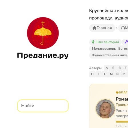
Крупнейшая колле
проповеди, аудио
Главная
М
Наш лекторий
Молитвословы. Богос
Предание.ру
Художественная лите
Авторы:
А
Б
В
Г
H
I
L
M
N
P
БЛА
Рома
Травм
Роман 
поигра
автоав
124 526