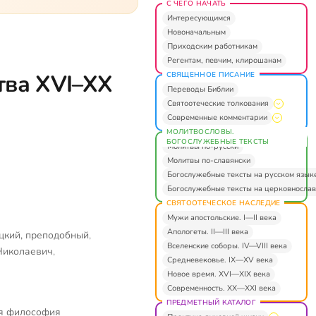
С ЧЕГО НАЧАТЬ
Интересующимся
Новоначальным
Приходским работникам
Регентам, певчим, клирошанам
тва XVI–XX
СВЯЩЕННОЕ ПИСАНИЕ
Переводы Библии
Святоотеческие толкования
Современные комментарии
МОЛИТВОСЛОВЫ.
БОГОСЛУЖЕБНЫЕ ТЕКСТЫ
Молитвы по-русски
Молитвы по-славянски
Богослужебные тексты на русском язык
Богослужебные тексты на церковнослав
СВЯТООТЕЧЕСКОЕ НАСЛЕДИЕ
Мужи апостольские. I—II века
Апологеты. II—III века
цкий, преподобный
,
Вселенские соборы. IV—VIII века
 Николаевич
,
Средневековье. IX—XV века
Новое время. XVI—XIX века
Современность. XX—XXI века
ПРЕДМЕТНЫЙ КАТАЛОГ
я философия