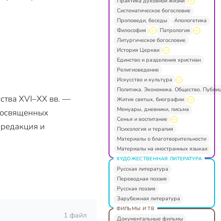
Практика духовной жизни
Систематическое богословие
Проповеди, беседы
Апологетика
Философия
Патрология
Литургическое богословие
История Церкви
Единство и разделения христиан
Религиоведение
Искусство и культура
Политика. Экономика. Общество. Публи
ства XVI–XX вв. —
Жития святых, биографии
Мемуары, дневники, письма
 посвященных
Семья и воспитание
 редакция и
Психология и терапия
Материалы о благотворительности
Материалы на иностранных языках
ХУДОЖЕСТВЕННАЯ ЛИТЕРАТУРА
Русская литература
Переводная поэзия
Русская поэзия
Зарубежная литература
ФИЛЬМЫ И ТВ
1 файл
Документальные фильмы