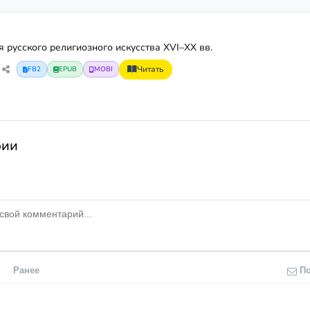
 русского религиозного искусства XVI–XX вв.
Читать
FB2
EPUB
MOBI
рии
Ранее
П