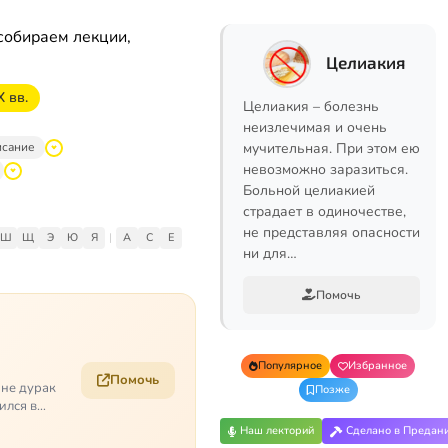
собираем лекции,
Целиакия
 вв.
Целиакия – болезнь
неизлечимая и очень
исание
мучительная. При этом ею
невозможно заразиться.
Больной целиакией
страдает в одиночестве,
не представляя опасности
Ш
Щ
Э
Ю
Я
|
A
C
E
ни для…
Помочь
Популярное
Избранное
Помочь
 не дурак
Позже
ился в
Наш лекторий
Сделано в Предан