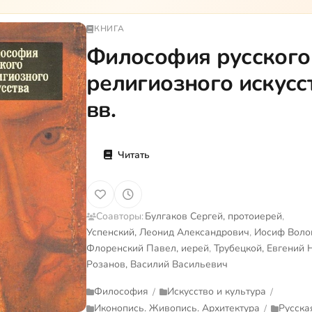
КНИГА
Философия русского
религиозного искусс
вв.
Читать
Соавторы:
Булгаков Сергей, протоиерей
,
Успенский, Леонид Александрович
,
Иосиф Воло
Флоренский Павел, иерей
,
Трубецкой, Евгений
Розанов, Василий Васильевич
Философия
Искусство и культура
/
/
Иконопись. Живопись. Архитектура
Русска
/