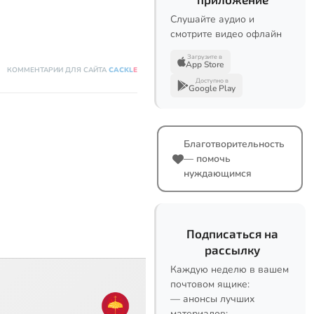
Слушайте аудио и
смотрите видео офлайн
Загрузите в
App Store
КОММЕНТАРИИ ДЛЯ САЙТА
CACKL
E
Доступно в
Google Play
Благотворительность
— помочь
нуждающимся
Подписаться на
рассылку
Каждую неделю в вашем
почтовом ящике:
— анонсы лучших
материалов;