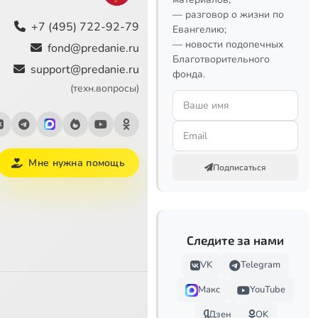
— разговор о жизни по
+7 (495) 722-92-79
Евангелию;
— новости подопечных
fond@predanie.ru
Благотворительного
support@predanie.ru
фонда.
(техн.вопросы)
Мне нужна помощь
Подписаться
Следите за нами
VK
Telegram
Макс
YouTube
Дзен
OK