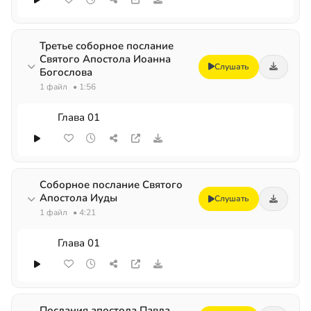
Третье соборное послание
Святого Апостола Иоанна
Слушать
Богослова
1 файл
• 1:56
Глава 01
Соборное послание Святого
Апостола Иуды
Слушать
1 файл
• 4:21
Глава 01
Послания апостола Павла