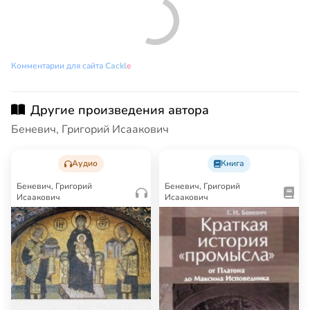
Новые
Alexander Priester
2016.04.22 07:31
Хорошая антология и как всегда не идеальная. 
Некоторые острые углы обходит.
Ответить
КОММЕНТАРИИ ДЛЯ САЙТА
CACKL
E
Другие произведения автора
Беневич, Григорий Исаакович
Аудио
Книга