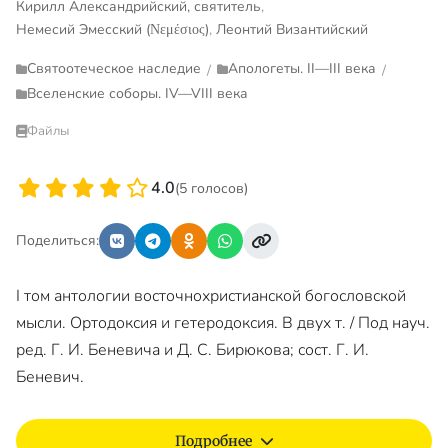
Кирилл Александрийский, святитель
,
Немесий Эмесский (Νεμέσιος)
,
Леонтий Византийский
Святоотеческое наследие
Апологеты. II—III века
/
/
Вселенские соборы. IV—VIII века
Файлы
4.0
(5 голосов)
Поделиться:
I том антологии восточнохристианской богословской
мысли. Ортодоксия и гетеродоксия. В двух т. / Под науч.
ред. Г. И. Беневича и Д. С. Бирюкова; сост. Г. И.
Беневич.
Подробнее