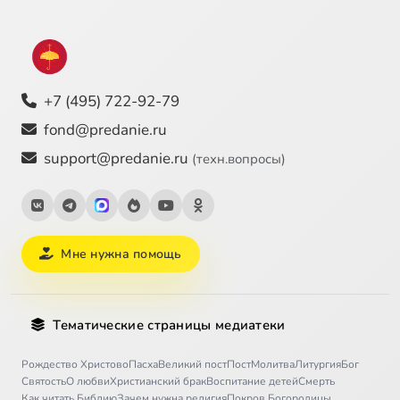
Благотворительность — помочь нуждающимся
О фонде
Новости
Отчёты
Им помогли
Программы
+7 (495) 722-92-79
fond@predanie.ru
support@predanie.ru
(техн.вопросы)