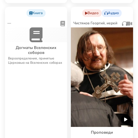
Над строками Нового Завета
Хорошая книга — введение в
Новый Завет, одна из лучших книг
отца Георгия Чистякова. В основе
книги —…
Книга
Видео
Аудио
—
Чистяков Георгий, иерей
Догматы Вселенских
соборов
Вероопределения, принятые
Церковью на Вселенских соборах