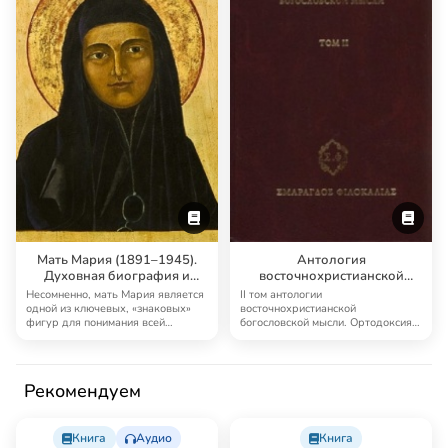
ее формирования, н…
христианские м…
Книга
Книга
Беневич, Григорий
Беневич, Григорий
Исаакович
Исаакович
Мать Мария (1891–1945).
Антология