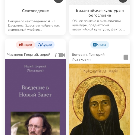
Византийская культура и
Сектоведение
богословие
Общее понятие о византийской
Лекции по сектоведению А. Л.
культуре, предыстория
Дворкина. Здесь вы найдете как
византийской культуры, факторы
знаменитый учебник
ее формирования, н…
«Сектоведение» Дворки…
Видео
Аудио
Книга
Чистяков Георгий, иерей
Беневич, Григорий
Исаакович