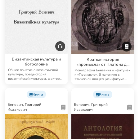
Беневич, Григорий
Беневич, Григорий
Исаакович
Исаакович
Византийская культура и
Краткая история
богословие
«промысла» от Платона до
Максима Исповедника
Общее понятие о византийской
Монография Беневича о «фатуме»
культуре, предыстория
и «Промысле». В полемике с
византийской культуры, факторы
языческой концепцией фатума