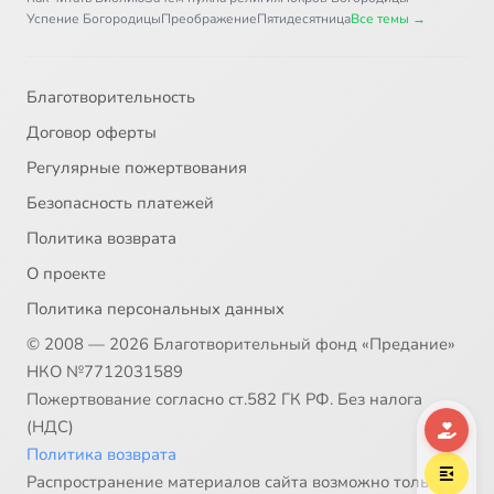
Мне нужна помощь
Тематические страницы медиатеки
Рождество Христово
Пасха
Великий пост
Пост
Молитва
Литургия
Бог
Святость
О любви
Христианский брак
Воспитание детей
Смерть
Как читать Библию
Зачем нужна религия
Покров Богородицы
Успение Богородицы
Преображение
Пятидесятница
Все темы →
Благотворительность
Договор оферты
Регулярные пожертвования
Безопасность платежей
Политика возврата
О проекте