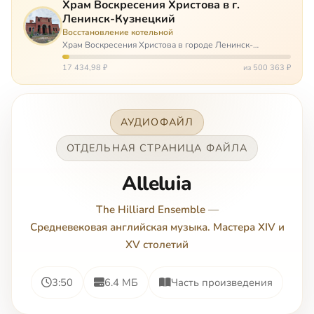
Храм Воскресения Христова в г.
Ленинск-Кузнецкий
Восстановление котельной
Храм Воскресения Христова в городе Ленинск-
Кузнецкий в Кемеровской области – совсем новый, он
открылся всего 20 назад. И сейчас храм может вообще
17 434,98 ₽
из 500 363 ₽
закрыться. Потому что это Сибирь,…
АУДИОФАЙЛ
ОТДЕЛЬНАЯ СТРАНИЦА ФАЙЛА
Alleluia
The Hilliard Ensemble
—
Средневековая английская музыка. Мастера XIV и
XV столетий
3:50
6.4 МБ
Часть произведения