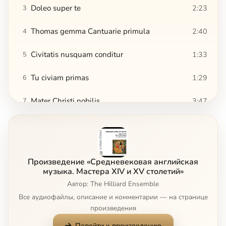
Doleo super te
2:23
3
Thomas gemma Cantuarie primula
2:40
4
Civitatis nusquam conditur
1:33
5
Tu civiam primas
1:29
6
Mater Christi nobilis
3:47
7
Ite missa est
6:01
8
Alleluia
3:50
9
Сейчас
Произведение «Средневековая английская
Anna Mater Matris Christi
4:08
10
музыка. Мастера XIV и XV столетий»
Автор: The Hilliard Ensemble
There is no rose of such virtue
8:18
11
Все аудиофайлы, описание и комментарии — на странице
произведения
Tota pulcra es amica mea
4:18
12
Перейти к произведению