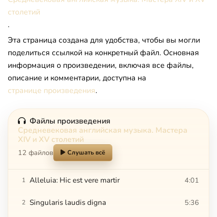
столетий
.
Эта страница создана для удобства, чтобы вы могли
поделиться ссылкой на конкретный файл. Основная
информация о произведении, включая все файлы,
описание и комментарии, доступна на
странице произведения
.
Файлы произведения
Средневековая английская музыка. Мастера
XIV и XV столетий
12 файлов
Слушать всё
Alleluia: Hic est vere martir
4:01
1
Singularis laudis digna
5:36
2