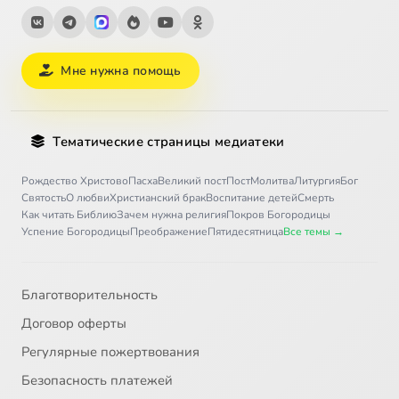
Мне нужна помощь
Тематические страницы медиатеки
Рождество Христово
Пасха
Великий пост
Пост
Молитва
Литургия
Бог
Святость
О любви
Христианский брак
Воспитание детей
Смерть
Как читать Библию
Зачем нужна религия
Покров Богородицы
Успение Богородицы
Преображение
Пятидесятница
Все темы →
Благотворительность
Договор оферты
Регулярные пожертвования
Безопасность платежей