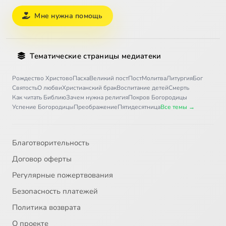
Мне нужна помощь
Тематические страницы медиатеки
Рождество Христово
Пасха
Великий пост
Пост
Молитва
Литургия
Бог
Святость
О любви
Христианский брак
Воспитание детей
Смерть
Как читать Библию
Зачем нужна религия
Покров Богородицы
Успение Богородицы
Преображение
Пятидесятница
Все темы →
Благотворительность
Договор оферты
Регулярные пожертвования
Безопасность платежей
Политика возврата
О проекте