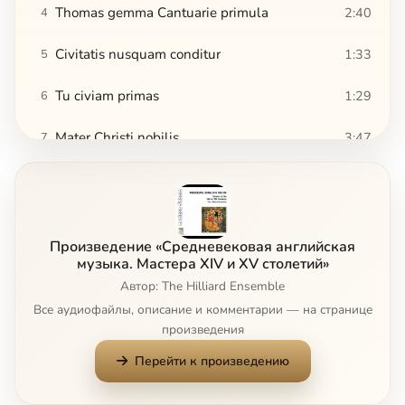
Thomas gemma Cantuarie primula
2:40
4
Civitatis nusquam conditur
1:33
5
Tu civiam primas
1:29
6
Mater Christi nobilis
3:47
7
Ite missa est
6:01
8
Сейчас
Alleluia
3:50
9
Произведение «Средневековая английская
Anna Mater Matris Christi
4:08
10
музыка. Мастера XIV и XV столетий»
Автор: The Hilliard Ensemble
There is no rose of such virtue
8:18
11
Все аудиофайлы, описание и комментарии — на странице
произведения
Tota pulcra es amica mea
4:18
12
Перейти к произведению