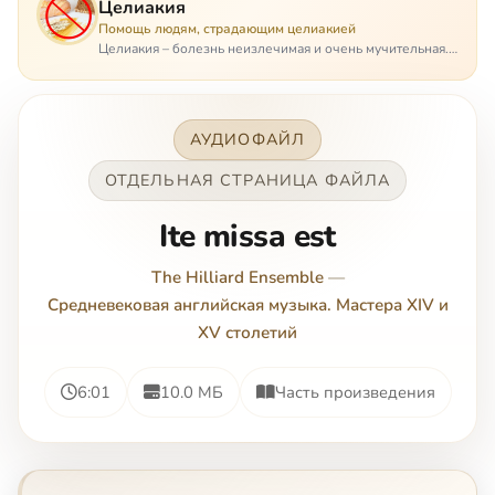
Целиакия
Помощь людям, страдающим целиакией
Целиакия – болезнь неизлечимая и очень мучительная.
При этом ею невозможно заразиться. Больной
целиакией страдает в одиночестве, не представляя
опасности ни для кого, кроме своих п…
АУДИОФАЙЛ
ОТДЕЛЬНАЯ СТРАНИЦА ФАЙЛА
Ite missa est
The Hilliard Ensemble
—
Средневековая английская музыка. Мастера XIV и
XV столетий
6:01
10.0 МБ
Часть произведения