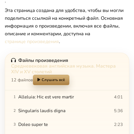
.
Эта страница создана для удобства, чтобы вы могли
поделиться ссылкой на конкретный файл. Основная
информация о произведении, включая все файлы,
описание и комментарии, доступна на
странице произведения
.
Файлы произведения
Средневековая английская музыка. Мастера
XIV и XV столетий
12 файлов
Слушать всё
Alleluia: Hic est vere martir
4:01
1
Singularis laudis digna
5:36
2
Doleo super te
2:23
3