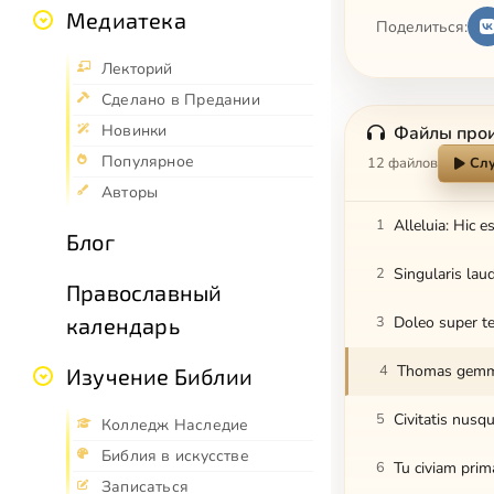
Медиатека
Поделиться:
Лекторий
Сделано в Предании
Новинки
Файлы про
Популярное
12 файлов
Слу
Авторы
1
Alleluia: Hic e
Блог
2
Singularis lau
Православный
календарь
3
Doleo super t
4
Thomas gemma
Изучение Библии
5
Civitatis nusq
Колледж Наследие
Библия в искусстве
6
Tu civiam prim
Записаться