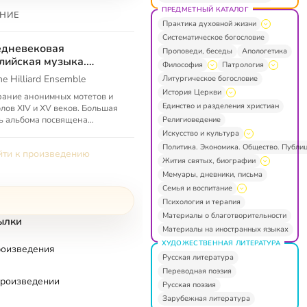
ПРЕДМЕТНЫЙ КАТАЛОГ
НИЕ
Практика духовной жизни
Систематическое богословие
едневековая
Проповеди, беседы
Апологетика
лийская музыка.
Философия
Патрология
тера XIV и XV столетий
he Hilliard Ensemble
Литургическое богословие
История Церкви
ание анонимных мотетов и
Единство и разделения христиан
лов XIV и XV веков. Большая
ь альбома посвящена
Религиоведение
тианскому богослужению и
Искусство и культура
валению святых, в частности
Политика. Экономика. Общество. Публи
ти к произведению
...
Жития святых, биографии
Мемуары, дневники, письма
Семья и воспитание
Психология и терапия
Материалы о благотворительности
ылки
Материалы на иностранных языках
ХУДОЖЕСТВЕННАЯ ЛИТЕРАТУРА
роизведения
Русская литература
Переводная поэзия
произведении
Русская поэзия
Зарубежная литература