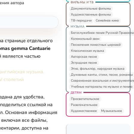
ения автора
ФИЛЬМЫ И ТВ
Документальные фильмы
Художественные фильмы
ТВ-передачи
Семейное кино
МУЗЫКА
Богослужебное пение Русской Правосл
Колокольный звон
на странице отдельного
Песнопения поместных церквей
mas gemma Cantuarie
Классическая музыка
й является частью
Авторская песня
Эстрадная песня
Этно, фольклор, народная музыка
английская музыка.
Духовные канты, стихи, песни, романсы
V столетий
Современная вокальная и инструментал
Учебные материалы по музыке и пению
ДЕТЯМ
здана для удобства,
Просветительское
 поделиться ссылкой на
Развлекательное
Художественное
Музыкальное
л. Основная информация
, включая все файлы,
ентарии, доступна на