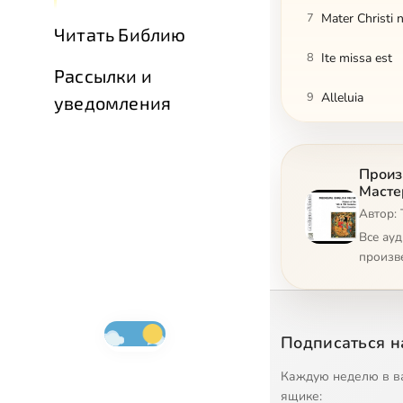
7
Mater Christi n
Читать Библию
8
Ite missa est
Рассылки и
9
Alleluia
уведомления
10
Anna Mater Mat
Произ
11
There is no ro
Масте
Автор: 
12
Tota pulcra es
Все ау
произв
Подписаться н
Каждую неделю в в
ящике: