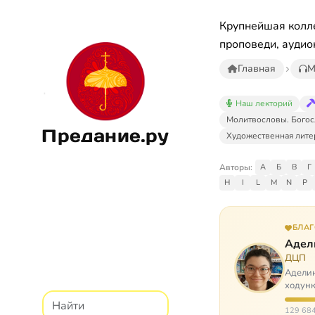
Крупнейшая колле
проповеди, аудио
Главная
М
Наш лекторий
Молитвословы. Богос
Предание.ру
Художественная лите
Авторы:
А
Б
В
Г
H
I
L
M
N
P
БЛА
Адел
ДЦП
Аделин
ходунк
слуша
129 684