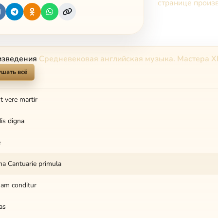
странице произ
изведения
Средневековая английская музыка. Мастера XI
шать всё
st vere martir
dis digna
e
 Cantuarie primula
uam conditur
as