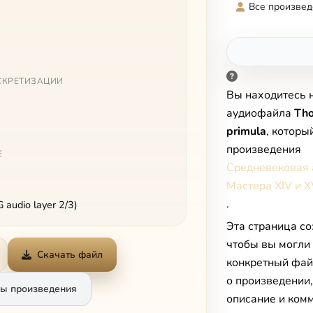
Все произвед
СКРЕТИЗАЦИИ
Вы находитесь 
аудиофайла
Tho
primula
, которы
произведения
Е
Средневековая 
Мастера XIV и X
.
audio layer 2/3)
Эта страница со
чтобы вы могли
Скачать файл
конкретный фай
о произведении
ы произведения
описание и комм