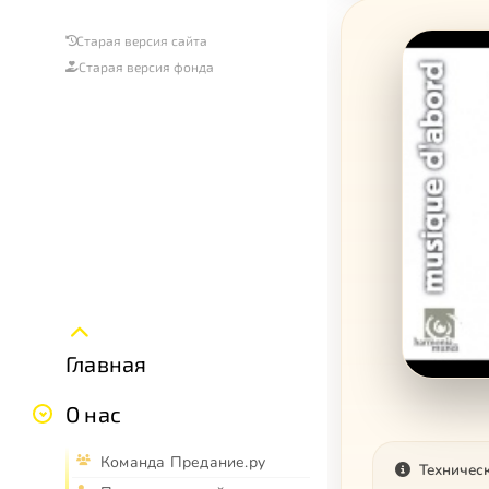
Старая версия сайта
Старая версия фонда
Главная
О нас
Команда Предание.ру
Техничес