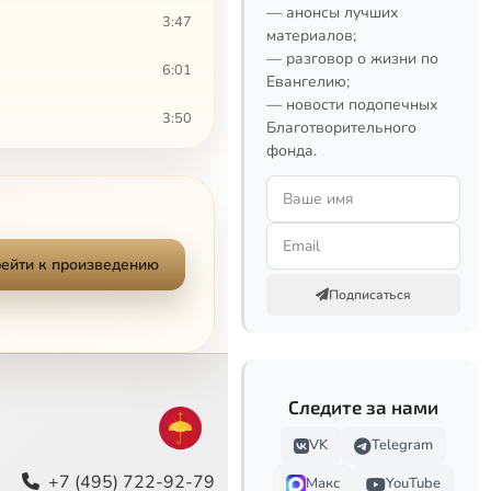
— анонсы лучших
3:47
материалов;
— разговор о жизни по
6:01
Евангелию;
— новости подопечных
3:50
Благотворительного
фонда.
4:08
8:18
4:18
ейти к произведению
Подписаться
Следите за нами
VK
Telegram
+7 (495) 722-92-79
Макс
YouTube