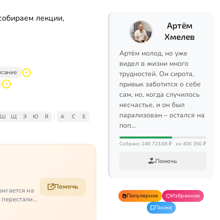
собираем лекции,
Артём
Хмелев
Артём молод, но уже
видел в жизни много
исание
трудностей. Он сирота,
привык заботится о себе
сам, но, когда случилось
несчастье, и он был
парализован – остался на
Ш
Щ
Э
Ю
Я
|
A
C
E
поп…
Собрано 248 723,68 ₽
из 406 350 ₽
Помочь
Помочь
вигается на
Популярное
Избранное
е перестали
Позже