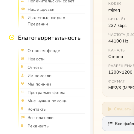
Попечительский совет
КОДЕК
Наши друзья
mjpeg
Известные люди о
БИТРЕЙТ
Предании
237 kbps
ЧАСТОТА ДИ
Благотворительность
44100 Hz
О нашем фонде
КАНАЛЫ
Стерео
Новости
РАЗРЕШЕНИ
Отчёты
1200×1200
Им помогли
ФОРМАТ
Мы помним
MP2/3 (MPEG 
Программы фонда
Мне нужна помощь
Слушать
Контакты
Все платежи
Все файл
Реквизиты