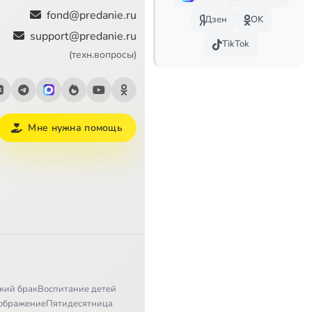
fond@predanie.ru
Дзен
OK
support@predanie.ru
TikTok
(техн.вопросы)
Мне нужна помощь
кий брак
Воспитание детей
ображение
Пятидесятница