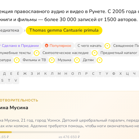
кция православного аудио и видео в Рунете. С 2005 года 
книги и фильмы — более 30 000 записей от 1500 авторов.
едиатека
Thomas gemma Cantuarie primula
Сделано в Предании
Популярное
С чего начать
Священное П
лужебные тексты
Святоотеческое наследие
Предметный каталог
ратура
Фильмы и ТВ
Музыка
Детям
Д
Е
Ё
Ж
З
И
К
Л
М
Н
О
П
Р
С
Т
У
Ф
Х
Ц
Ч
S
T
V
ГОТВОРИТЕЛЬНОСТЬ
ина Мусина
а Мусина, 21 год, город Усинск. Детский церебральный паралич, перед
ах или коляске. Аделине требуется помощь, чтобы ноги окончательно н
ться…
,65 ₽
из 476 650 ₽