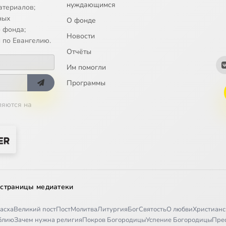
нуждающимся
атериалов;
ных
О фонде
 фонда;
Новости
 по Евангелию.
Отчёты
Им помогли
Программы
ляются на
 страницы медиатеки
асха
Великий пост
Пост
Молитва
Литургия
Бог
Святость
О любви
Христианс
иблию
Зачем нужна религия
Покров Богородицы
Успение Богородицы
Пре