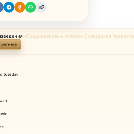
изведения
«Средневековые голоса»: Болгарская правосл
шать всё
od tuesday
yan)
anie
he