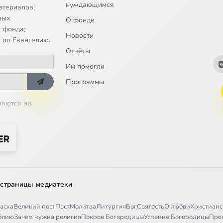
нуждающимся
tsya
атериалов;
ных
О фонде
a Krestitesya (Morfov)
 фонда;
Новости
 по Евангелию.
Отчёты
Им помогли
Программы
ляются на
 страницы медиатеки
асха
Великий пост
Пост
Молитва
Литургия
Бог
Святость
О любви
Христианс
иблию
Зачем нужна религия
Покров Богородицы
Успение Богородицы
Пре