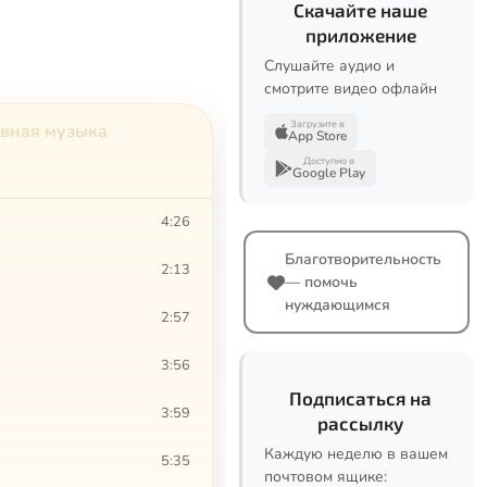
Скачайте наше
приложение
Слушайте аудио и
смотрите видео офлайн
Загрузите в
авная музыка
App Store
Доступно в
Google Play
4:26
Благотворительность
2:13
— помочь
нуждающимся
2:57
3:56
Подписаться на
3:59
рассылку
Каждую неделю в вашем
5:35
почтовом ящике: