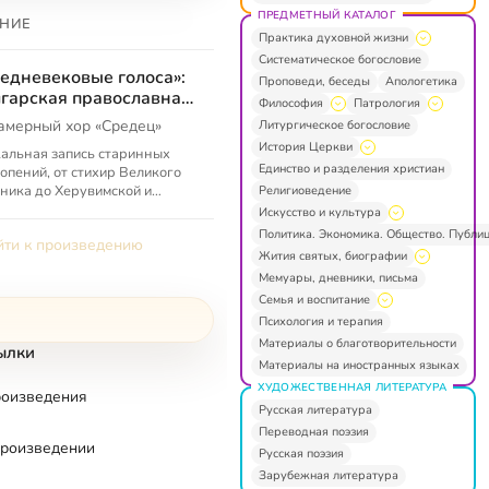
ПРЕДМЕТНЫЙ КАТАЛОГ
НИЕ
Практика духовной жизни
Систематическое богословие
едневековые голоса»:
Проповеди, беседы
Апологетика
гарская православная
Философия
Патрология
зыка
амерный хор «Средец»
Литургическое богословие
История Церкви
альная запись старинных
Единство и разделения христиан
опений, от стихир Великого
ника до Херувимской и
Религиоведение
аря Рождества Христова.
Искусство и культура
ченные в него композиции,
Политика. Экономика. Общество. Публи
ти к произведению
 к...
Жития святых, биографии
Мемуары, дневники, письма
Семья и воспитание
Психология и терапия
Материалы о благотворительности
ылки
Материалы на иностранных языках
ХУДОЖЕСТВЕННАЯ ЛИТЕРАТУРА
роизведения
Русская литература
Переводная поэзия
произведении
Русская поэзия
Зарубежная литература