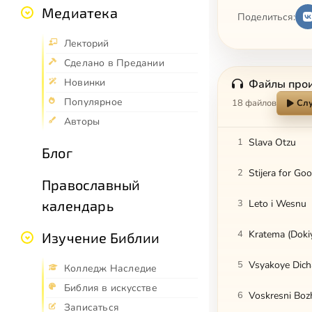
Медиатека
Поделиться:
Лекторий
Сделано в Предании
Новинки
Файлы про
Популярное
18 файлов
Слу
Авторы
1
Slava Otzu
Блог
2
Stijera for Go
Православный
календарь
3
Leto i Wesnu
4
Kratema (Doki
Изучение Библии
5
Vsyakoye Dich
Колледж Наследие
Библия в искусстве
6
Voskresni Boz
Записаться