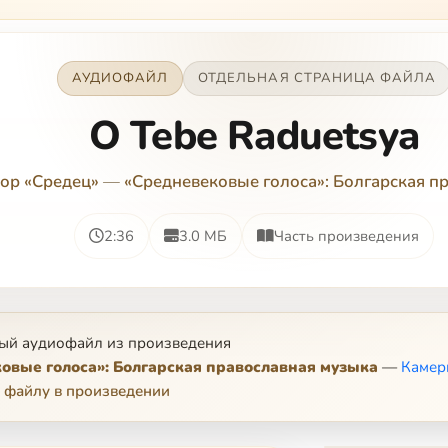
АУДИОФАЙЛ
ОТДЕЛЬНАЯ СТРАНИЦА ФАЙЛА
O Tebe Raduetsya
ор «Средец»
—
«Средневековые голоса»: Болгарская п
2:36
3.0 МБ
Часть произведения
ый аудиофайл из произведения
овые голоса»: Болгарская православная музыка
—
Камер
 файлу в произведении