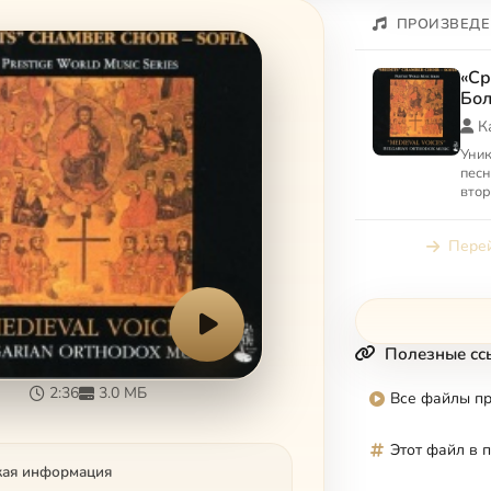
ПРОИЗВЕДЕ
«Ср
Бол
му
К
Уник
песн
втор
троп
Вклю
Перей
такие
Полезные сс
2:36
3.0 МБ
Все файлы п
Этот файл в 
кая информация