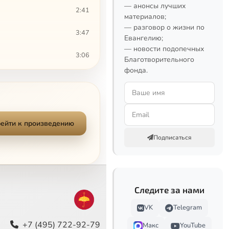
— анонсы лучших
2:41
материалов;
— разговор о жизни по
3:47
Евангелию;
— новости подопечных
3:06
Благотворительного
фонда.
3:23
2:13
1:24
ейти к произведению
Подписаться
4:09
3:18
Следите за нами
7:31
VK
Telegram
2:12
+7 (495) 722-92-79
Макс
YouTube