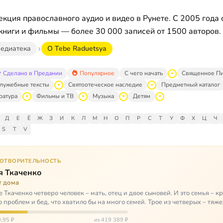
кция православного аудио и видео в Рунете. С 2005 года 
книги и фильмы — более 30 000 записей от 1500 авторов.
едиатека
O Tebe Raduetsya
Сделано в Предании
Популярное
С чего начать
Священное П
лужебные тексты
Святоотеческое наследие
Предметный каталог
ратура
Фильмы и ТВ
Музыка
Детям
Д
Е
Ё
Ж
З
И
К
Л
М
Н
О
П
Р
С
Т
У
Ф
Х
Ц
Ч
S
T
V
ГОТВОРИТЕЛЬНОСТЬ
я Ткаченко
т дома
е Ткаченко четверо человек – мать, отец и двое сыновей. И это семья – кр
о проблем и бед, что хватило бы на много семей. Трое из четверых – тяж
,95 ₽
из 419 389 ₽