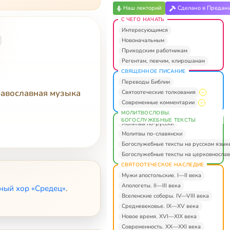
Наш лекторий
Сделано в Предан
С ЧЕГО НАЧАТЬ
Интересующимся
Новоначальным
Приходским работникам
Регентам, певчим, клирошанам
СВЯЩЕННОЕ ПИСАНИЕ
Переводы Библии
равославная музыка
Святоотеческие толкования
Современные комментарии
МОЛИТВОСЛОВЫ.
БОГОСЛУЖЕБНЫЕ ТЕКСТЫ
Молитвы по-русски
Молитвы по-славянски
Богослужебные тексты на русском язык
Богослужебные тексты на церковнослав
СВЯТООТЕЧЕСКОЕ НАСЛЕДИЕ
Мужи апостольские. I—II века
Апологеты. II—III века
ный хор «Средец»
.
Вселенские соборы. IV—VIII века
Средневековье. IX—XV века
Новое время. XVI—XIX века
Современность. XX—XXI века