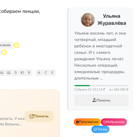
собираем лекции,
Ульяна
Журавлёва
Ульяне восемь лет, и она
четвертый, младший
исание
ребёнок в многодетной
семье. И с самого
рождения Ульяну лечат.
Несколько операций,
ежедневные процедуры,
Ш
Щ
Э
Ю
Я
|
A
C
E
длительные …
Собрано 52 511,14 ₽
из 180 000 ₽
Помочь
Помочь
епость. У них
Популярное
Избранное
ело больны.…
Позже