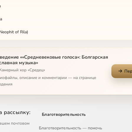
m
sa
Neophit of Rila)
ведение ««Средневековые голоса»: Болгарская
славная музыка»
 Камерный хор «Средец»
Пер
диофайлы, описание и комментарии — на странице
ushe Moya, Gos Podi
едения
dinorodny Sine
ristov)
а рассылку:
Благотворительность
voe
ашем почтовом
Благотворительность — помочь