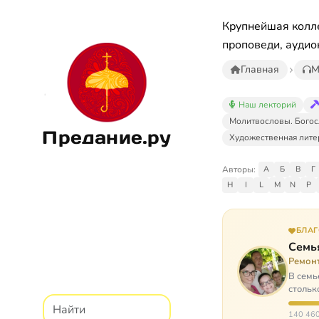
Крупнейшая колле
проповеди, аудио
Главная
М
Наш лекторий
Молитвословы. Богос
Предание.ру
Художественная лите
Авторы:
А
Б
В
Г
H
I
L
M
N
P
БЛА
Семь
Ремон
В семь
стольк
140 460