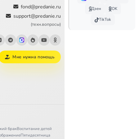
2:36
Сейчас
fond@predanie.ru
Дзен
OK
support@predanie.ru
2:10
TikTok
(техн.вопросы)
Мне нужна помощь
кий брак
Воспитание детей
ображение
Пятидесятница