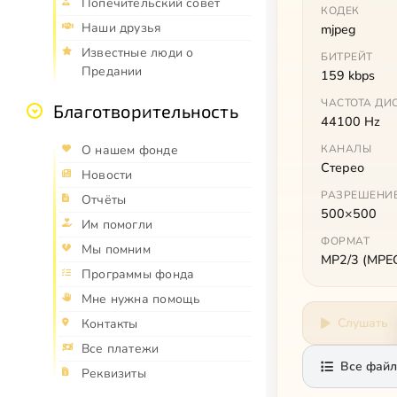
Попечительский совет
КОДЕК
Наши друзья
mjpeg
Известные люди о
БИТРЕЙТ
Предании
159 kbps
ЧАСТОТА ДИ
Благотворительность
44100 Hz
О нашем фонде
КАНАЛЫ
Стерео
Новости
РАЗРЕШЕНИ
Отчёты
500×500
Им помогли
ФОРМАТ
Мы помним
MP2/3 (MPEG 
Программы фонда
Мне нужна помощь
Слушать
Контакты
Все платежи
Все файл
Реквизиты