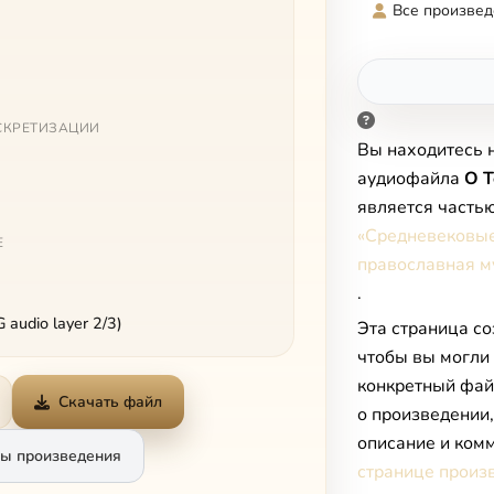
Все произвед
СКРЕТИЗАЦИИ
Вы находитесь 
аудиофайла
O T
является часть
«Средневековые
Е
православная м
.
audio layer 2/3)
Эта страница со
чтобы вы могли
конкретный фай
Скачать файл
о произведении
описание и комм
ы произведения
странице произ