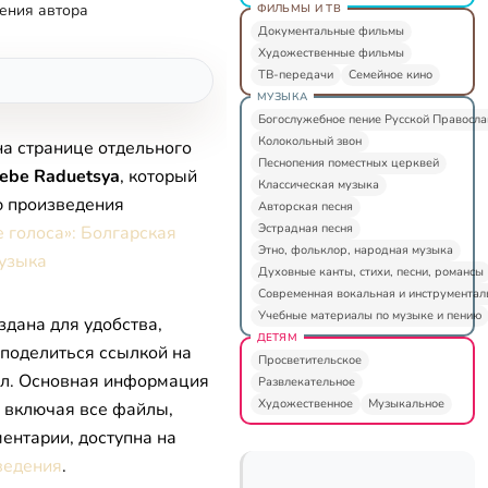
ения автора
ФИЛЬМЫ И ТВ
Документальные фильмы
Художественные фильмы
ТВ-передачи
Семейное кино
МУЗЫКА
Богослужебное пение Русской Правосл
Колокольный звон
на странице отдельного
Песнопения поместных церквей
ebe Raduetsya
, который
Классическая музыка
ю произведения
Авторская песня
Эстрадная песня
 голоса»: Болгарская
Этно, фольклор, народная музыка
узыка
Духовные канты, стихи, песни, романсы
Современная вокальная и инструментал
Учебные материалы по музыке и пению
здана для удобства,
ДЕТЯМ
 поделиться ссылкой на
Просветительское
л. Основная информация
Развлекательное
Художественное
Музыкальное
, включая все файлы,
ентарии, доступна на
ведения
.