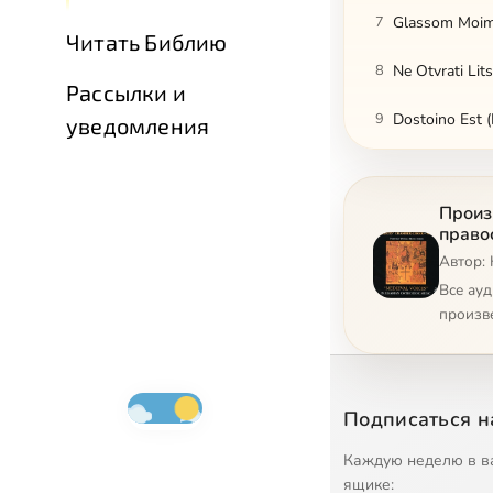
7
Glassom Moi
Читать Библию
8
Ne Otvrati Lit
Рассылки и
9
Dostoino Est (
уведомления
10
Slavoslovie
Произ
11
Svetisja
право
Автор:
12
Bog Gospod
Все ау
13
Blagoslovie D
произв
14
Slava i Nine E
15
Cherubikon (Ch
Подписаться н
16
Rozhdestvo T
Каждую неделю в в
ящике: