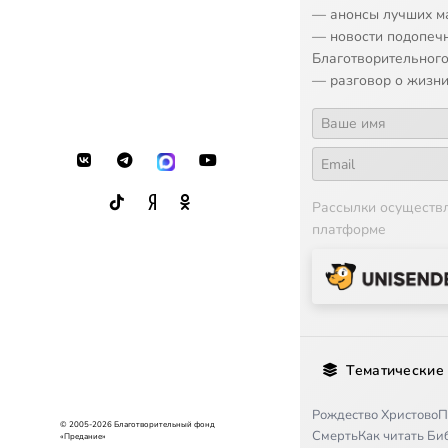
17
O Tebe Radue
— анонсы лучших м
— новости подопеч
18
Elitzi vo Hrist
Благотворительного
— разговор о жизни
Рассылки осуществ
платформе
Тематические
Рождество Христово
П
© 2005-2026 Благотворительный фонд
Смерть
Как читать Б
«Предание»