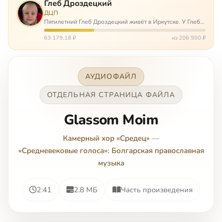
Глеб Дроздецкий
ДЦП
Пятилетний Глеб Дроздецкий живёт в Иркутске. У Глеба
ДЦП из-за перенесённого в младенчестве менингита,
но его положение осложняется эпилепсией, с которой
63 179,18 ₽
из 206 900 ₽
долгое время была невозмож…
АУДИОФАЙЛ
ОТДЕЛЬНАЯ СТРАНИЦА ФАЙЛА
Glassom Moim
Камерный хор «Средец»
—
«Средневековые голоса»: Болгарская православная
музыка
2:41
2.8 МБ
Часть произведения