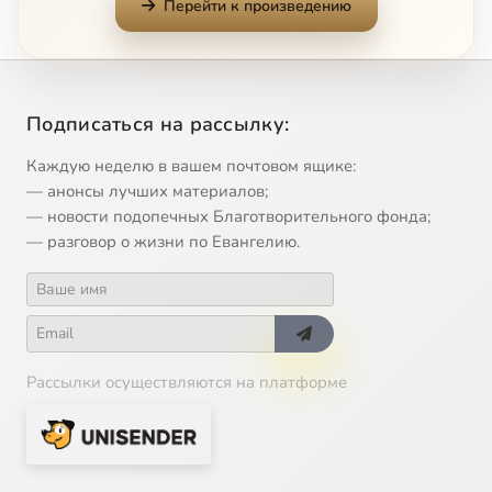
Перейти к произведению
Blagoslovie Dushe Moya, Gos Podi
4:09
13
Slava i Nine Edinorodny Sine
3:18
14
Подписаться на рассылку:
Cherubikon (Christov)
7:31
15
Каждую неделю в вашем почтовом ящике:
Rozhdestvo Tvoe
2:12
16
— анонсы лучших материалов;
— новости подопечных Благотворительного фонда;
O Tebe Raduetsya
2:36
17
— разговор о жизни по Евангелию.
Elitzi vo Hrista Krestitesya (Morfov)
2:10
18
Рассылки осуществляются на платформе