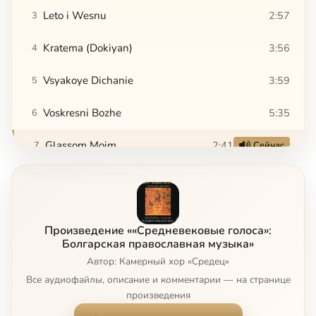
Leto i Wesnu
2:57
3
Kratema (Dokiyan)
3:56
4
Vsyakoye Dichanie
3:59
5
Voskresni Bozhe
5:35
6
Glassom Moim
2:41
7
Сейчас
Ne Otvrati Litsa
3:47
8
Dostoino Est (Neophit of Rila)
3:06
9
Произведение ««Средневековые голоса»:
Slavoslovie
3:23
10
Болгарская православная музыка»
Автор: Камерный хор «Средец»
Svetisja
2:13
11
Все аудиофайлы, описание и комментарии — на странице
произведения
Bog Gospod
1:24
12