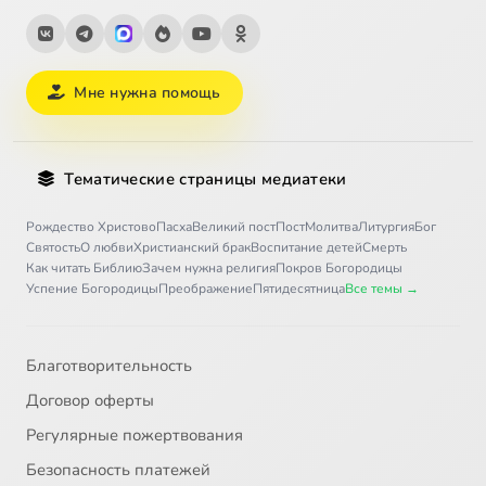
Мне нужна помощь
Тематические страницы медиатеки
Рождество Христово
Пасха
Великий пост
Пост
Молитва
Литургия
Бог
Святость
О любви
Христианский брак
Воспитание детей
Смерть
Как читать Библию
Зачем нужна религия
Покров Богородицы
Успение Богородицы
Преображение
Пятидесятница
Все темы →
Благотворительность
Договор оферты
Регулярные пожертвования
Безопасность платежей