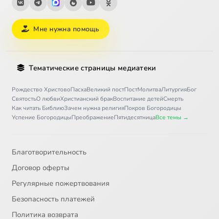
Мне нужна помощь
Тематические страницы медиатеки
Рождество Христово
Пасха
Великий пост
Пост
Молитва
Литургия
Бог
Святость
О любви
Христианский брак
Воспитание детей
Смерть
Как читать Библию
Зачем нужна религия
Покров Богородицы
Успение Богородицы
Преображение
Пятидесятница
Все темы →
Благотворительность
Договор оферты
Регулярные пожертвования
Безопасность платежей
Политика возврата