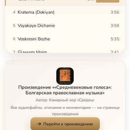
Kratema (Dokiyan)
3:56
4
Vsyakoye Dichanie
3:59
5
Voskresni Bozhe
5:35
6
Glassom Moim
2:41
7
Ne Otvrati Litsa
3:47
8
Dostoino Est (Neophit of Rila)
3:06
9
Произведение ««Средневековые голоса»:
Slavoslovie
3:23
10
Болгарская православная музыка»
Автор: Камерный хор «Средец»
Svetisja
2:13
11
Все аудиофайлы, описание и комментарии — на странице
произведения
Bog Gospod
1:24
12
Перейти к произведению