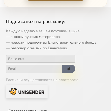
Blagoslovie Dushe Moya, Gos Podi
4:09
13
Slava i Nine Edinorodny Sine
3:18
14
Подписаться на рассылку:
Cherubikon (Christov)
7:31
15
Каждую неделю в вашем почтовом ящике:
Rozhdestvo Tvoe
2:12
16
— анонсы лучших материалов;
— новости подопечных Благотворительного фонда;
O Tebe Raduetsya
2:36
17
— разговор о жизни по Евангелию.
Elitzi vo Hrista Krestitesya (Morfov)
2:10
18
Рассылки осуществляются на платформе
Благотворительность