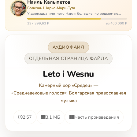
Наиль Калыпетов
Болезнь Шарко-Мари-Тута
У двенадцатилетнего Наиля большие, но решаемые
проблемы. Он болен редкой болезнью, которая ставит
перед ним множество непростых задача, угрожая в
297 399,63 ₽
из 400 000 ₽
противном случае парализацией и да…
АУДИОФАЙЛ
ОТДЕЛЬНАЯ СТРАНИЦА ФАЙЛА
Leto i Wesnu
Камерный хор «Средец»
—
«Средневековые голоса»: Болгарская православная
музыка
2:57
3.1 МБ
Часть произведения