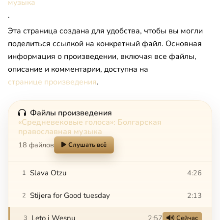
музыка
.
Эта страница создана для удобства, чтобы вы могли
поделиться ссылкой на конкретный файл. Основная
информация о произведении, включая все файлы,
описание и комментарии, доступна на
странице произведения
.
Файлы произведения
«Средневековые голоса»: Болгарская
православная музыка
18 файлов
Слушать всё
Slava Otzu
4:26
1
Stijera for Good tuesday
2:13
2
Leto i Wesnu
2:57
3
Сейчас