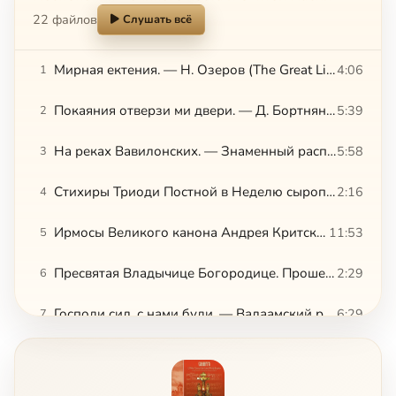
22 файлов
Слушать всё
Мирная ектения. — Н. Озеров (The Great Litany. — N. Ozerov)
4:06
1
Покаяния отверзи ми двери. — Д. Бортнянский (Open to Me the Gates of Repentance. — D. Bortnyansky)
5:39
2
На реках Вавилонских. — Знаменный распев, гарм. архид. Романа [Тамберга] (By the Rivers of Babylon. — Znamenny chant, harm. by archdeacon Roman [Tamberg])
5:58
3
Стихиры Триоди Постной в Неделю сыропустную, глас 2. — Подобен 'Егда от Древа'
2:16
4
Ирмосы Великого канона Андрея Критского. — Обиход Киево-Печерской Лавры
11:53
5
Пресвятая Владычице Богородице. Прошения Великого повечерия (All Holy Lady Theotokos. Suffrages of the Great Compline)
2:29
6
Господи сил, с нами буди. — Валаамский распев (O Lord of Strength, Be with Us. — Valaam chant)
6:29
7
Ектения постовая (The Lenten Litany)
2:57
8
Во Царствии Твоем, глас 6 (In Your Kingdom, tone 6)
6:14
9