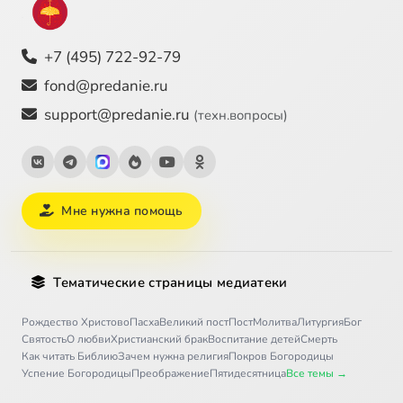
+7 (495) 722-92-79
fond@predanie.ru
support@predanie.ru
(техн.вопросы)
Мне нужна помощь
Тематические страницы медиатеки
Рождество Христово
Пасха
Великий пост
Пост
Молитва
Литургия
Бог
Святость
О любви
Христианский брак
Воспитание детей
Смерть
Как читать Библию
Зачем нужна религия
Покров Богородицы
Успение Богородицы
Преображение
Пятидесятница
Все темы →