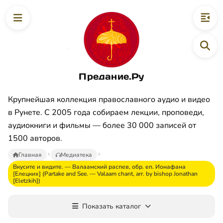
Предание.Ру
Крупнейшая коллекция православного аудио и видео
в Рунете. С 2005 года собираем лекции, проповеди,
аудиокниги и фильмы — более 30 000 записей от
1500 авторов.
Главная
Медиатека
Вкусите и видите. — Валаамский распев, обр. еп. Ионафана
[Елецких] (Partake and See. — Valaam chant, arr. by bishop Jonathan
[Eletzkih])
Показать каталог