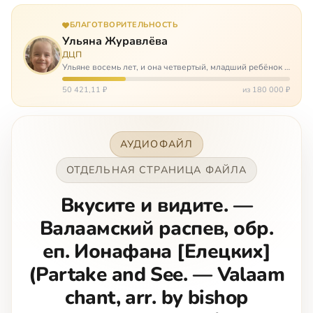
БЛАГОТВОРИТЕЛЬНОСТЬ
Ульяна Журавлёва
ДЦП
Ульяне восемь лет, и она четвертый, младший ребёнок в
многодетной семье. И с самого рождения Ульяну лечат.
Несколько операций, ежедневные процедуры,
50 421,11 ₽
из 180 000 ₽
длительные реабилитации и беско…
АУДИОФАЙЛ
ОТДЕЛЬНАЯ СТРАНИЦА ФАЙЛА
Вкусите и видите. —
Валаамский распев, обр.
еп. Ионафана [Елецких]
(Partake and See. — Valaam
chant, arr. by bishop