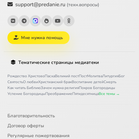
support@predanie.ru
(техн.вопросы)
Мне нужна помощь
Тематические страницы медиатеки
Рождество Христово
Пасха
Великий пост
Пост
Молитва
Литургия
Бог
Святость
О любви
Христианский брак
Воспитание детей
Смерть
Как читать Библию
Зачем нужна религия
Покров Богородицы
Успение Богородицы
Преображение
Пятидесятница
Все темы →
Благотворительность
Договор оферты
Регулярные пожертвования