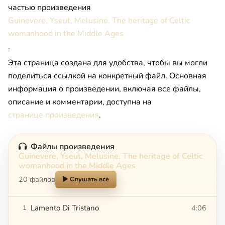
частью произведения
Guinevere, Yseut, Melusine. The heritage of Celtic
womanhood in the Middle Ages
.
Эта страница создана для удобства, чтобы вы могли
поделиться ссылкой на конкретный файл. Основная
информация о произведении, включая все файлы,
описание и комментарии, доступна на
странице произведения
.
Файлы произведения
Guinevere, Yseut, Melusine. The heritage of Celtic
womanhood in the Middle Ages
20 файлов
Слушать всё
Lamento Di Tristano
4:06
1