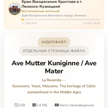
Храм Воскресения Христова в г.
Ленинск-Кузнецкий
Восстановление котельной
Храм Воскресения Христова в городе Ленинск-
Кузнецкий в Кемеровской области – совсем новый, он
открылся всего 20 назад. И сейчас храм может вообще
17 354,95 ₽
из 500 363 ₽
закрыться. Потому что это Сибирь,…
АУДИОФАЙЛ
ОТДЕЛЬНАЯ СТРАНИЦА ФАЙЛА
Ave Mutter Kuniginne / Ave
Mater
La Reverdie
—
Guinevere, Yseut, Melusine. The heritage of Celtic
womanhood in the Middle Ages
2:58
5.4 МБ
Часть произведения