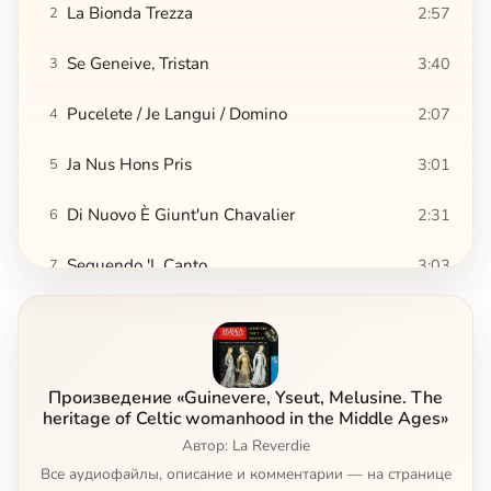
La Bionda Trezza
2:57
2
Se Geneive, Tristan
3:40
3
Pucelete / Je Langui / Domino
2:07
4
Ja Nus Hons Pris
3:01
5
Di Nuovo È Giunt'un Chavalier
2:31
6
Seguendo 'L Canto
3:03
7
Pange Melos
3:07
8
Non Al So Amante
2:05
9
Произведение «Guinevere, Yseut, Melusine. The
Salve Regina
2:55
heritage of Celtic womanhood in the Middle Ages»
10
Автор: La Reverdie
Ave Maris Stella
1:38
11
Все аудиофайлы, описание и комментарии — на странице