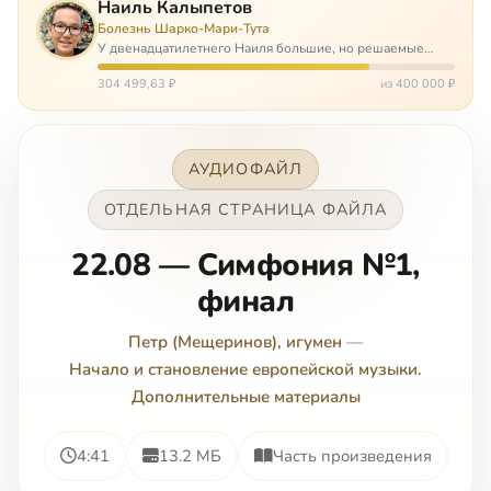
Наиль Калыпетов
Болезнь Шарко-Мари-Тута
У двенадцатилетнего Наиля большие, но решаемые
проблемы. Он болен редкой болезнью, которая ставит
перед ним множество непростых задача, угрожая в
304 499,63 ₽
из 400 000 ₽
противном случае парализацией и да…
АУДИОФАЙЛ
ОТДЕЛЬНАЯ СТРАНИЦА ФАЙЛА
22.08 — Симфония №1,
финал
Петр (Мещеринов), игумен
—
Начало и становление европейской музыки.
Дополнительные материалы
4:41
13.2 МБ
Часть произведения