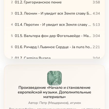
01.2. Григорианское пение
3:58
2
01.3. Леонин - И увидит вся Земля славу Божию, 1
4:34
3
01.4. Перотин - И увидит вся Земля славу Божию, 2
5:13
4
01.5. Вальтера фон дер Фогельвейде - Марш рыцарей
3:04
5
01.6. Ричард I Львиное Сердце - Ja nuns hons pris
2:21
6
01.7. Carmina Burana
3:04
7
01.8. Колыбельная
3:05
8
02.1. Гийом де Машо - Фрагмент мессы Нотр-Дам
3:36
9
Произведение «Начало и становление
02.2. Гийом де Машо - Рондо
1:42
10
европейской музыки. Дополнительные
материалы»
02.3. Окегем
Автор: Петр (Мещеринов), игумен
4:47
11