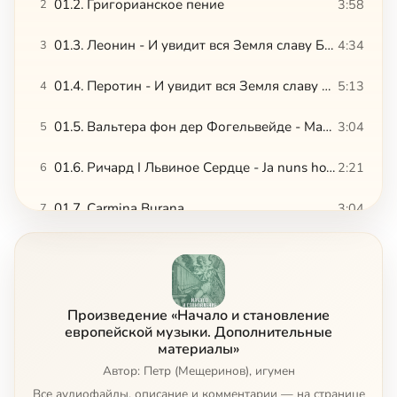
01.2. Григорианское пение
3:58
2
01.3. Леонин - И увидит вся Земля славу Божию, 1
4:34
3
01.4. Перотин - И увидит вся Земля славу Божию, 2
5:13
4
01.5. Вальтера фон дер Фогельвейде - Марш рыцарей
3:04
5
01.6. Ричард I Львиное Сердце - Ja nuns hons pris
2:21
6
01.7. Carmina Burana
3:04
7
01.8. Колыбельная
3:05
8
02.1. Гийом де Машо - Фрагмент мессы Нотр-Дам
3:36
9
Произведение «Начало и становление
02.2. Гийом де Машо - Рондо
1:42
10
европейской музыки. Дополнительные
материалы»
02.3. Окегем
Автор: Петр (Мещеринов), игумен
4:47
11
Все аудиофайлы, описание и комментарии — на странице