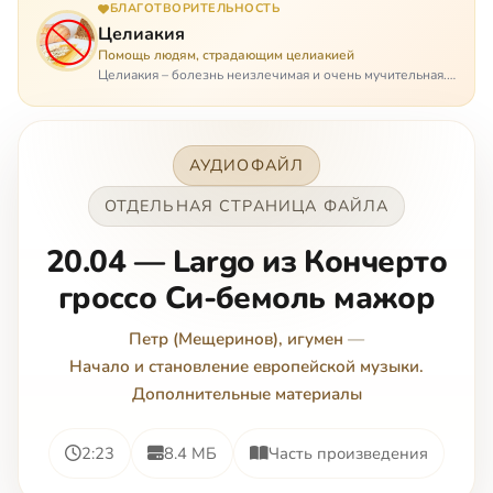
БЛАГОТВОРИТЕЛЬНОСТЬ
Целиакия
Помощь людям, страдающим целиакией
Целиакия – болезнь неизлечимая и очень мучительная.
При этом ею невозможно заразиться. Больной
целиакией страдает в одиночестве, не представляя
опасности ни для кого, кроме своих п…
АУДИОФАЙЛ
ОТДЕЛЬНАЯ СТРАНИЦА ФАЙЛА
20.04 — Largo из Кончерто
гроссо Си-бемоль мажор
Петр (Мещеринов), игумен
—
Начало и становление европейской музыки.
Дополнительные материалы
2:23
8.4 МБ
Часть произведения