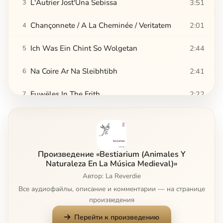
L'Autrier Jost'Una Sebissa
3:51
3
Chançonnete / A La Cheminée / Veritatem
2:01
4
Ich Was Ein Chint So Wolgetan
2:44
5
Na Coire Ar Na Sleibhtibh
2:41
6
Fuwëles In The Frith
2:22
7
Bryd One Brere
3:09
8
Oseletto Selvaggio
3:44
9
Произведение «Bestiarium (Animales Y
Aquila Altera / Creatura Gentile / Uccel Di Dio
2:12
10
Naturaleza En La Música Medieval)»
Автор: La Reverdie
Aquila Altera (Codex Faenza)
2:23
11
Все аудиофайлы, описание и комментарии — на странице
произведения
I' Fu' Già Bianch'Uccel
3:18
12
Перейти к произведению