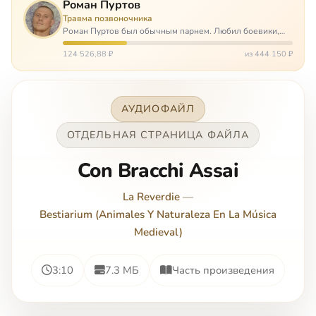
Роман Пуртов
Травма позвоночника
Роман Пуртов был обычным парнем. Любил боевики,
хорошие автомобили, был не дурак поиграть в комп,
любил жену и обожал дочь. А потом, будучи
124 526,88 ₽
из 444 150 ₽
пассажиром, разбился в автоаварии и тепе…
АУДИОФАЙЛ
ОТДЕЛЬНАЯ СТРАНИЦА ФАЙЛА
Con Bracchi Assai
La Reverdie
—
Bestiarium (Animales Y Naturaleza En La Música
Medieval)
3:10
7.3 МБ
Часть произведения