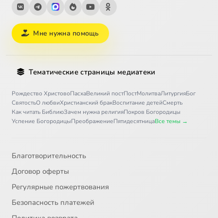
Мне нужна помощь
Тематические страницы медиатеки
Рождество Христово
Пасха
Великий пост
Пост
Молитва
Литургия
Бог
Святость
О любви
Христианский брак
Воспитание детей
Смерть
Как читать Библию
Зачем нужна религия
Покров Богородицы
Успение Богородицы
Преображение
Пятидесятница
Все темы →
Благотворительность
Договор оферты
Регулярные пожертвования
Безопасность платежей
Политика возврата