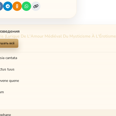
изведения
s (Lyrique De L'Amour Médiéval Du Mysticisme À L'Érotisme
шать всё
sia cantata
ectus tuus
hevene quene
ium
tephane