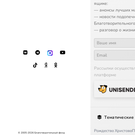
ящике:
17
Ain graserin
— анонсы лучших м
— новости подопеч
18
Trew on wam y
Благотворительного
— разговор о жизни
Рассылки осуществ
платформе
Тематические
Рождество Христово
П
© 2005-2026 Благотворительный фонд