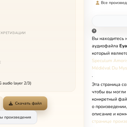
Все произвед
СКРЕТИЗАЦИИ
Вы находитесь 
аудиофайла
Eya
который являет
Speculum Amoris
Е
Médiéval Du Mys
.
audio layer 2/3)
Эта страница со
чтобы вы могли
конкретный фай
Скачать файл
о произведении
описание и комм
ы произведения
странице произ