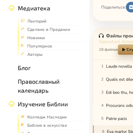
Поделиться:
Медиатека
Лекторий
Сделано в Предании
Файлы про
Новинки
Speculum Amori
Популярное
18 файлов
Слу
Авторы
1
Laude novella 
Блог
2
Qualis est dil
Православный
календарь
3
Edi beo thu, 
Изучение Библии
4
Procurans od
Колледж Наследие
5
Patrie pacis
Библия в искусстве
6
Eya martyr S