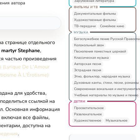
Зарубежная литература
ения автора
ФИЛЬМЫ И ТВ
Документальные фильмы
Художественные фильмы
ТВ-передачи
Семейное кино
МУЗЫКА
Богослужебное пение Русской Правосл
на странице отдельного
Колокольный звон
 martyr Stephane
,
Песнопения поместных церквей
Классическая музыка
ся частью произведения
Авторская песня
 (Lyrique De L'Amour
Эстрадная песня
ticisme À L'Érotisme)
Этно, фольклор, народная музыка
Духовные канты, стихи, песни, романсы
Современная вокальная и инструментал
здана для удобства,
Учебные материалы по музыке и пению
 поделиться ссылкой на
ДЕТЯМ
Просветительское
л. Основная информация
Развлекательное
, включая все файлы,
Художественное
Музыкальное
ентарии, доступна на
ведения
.