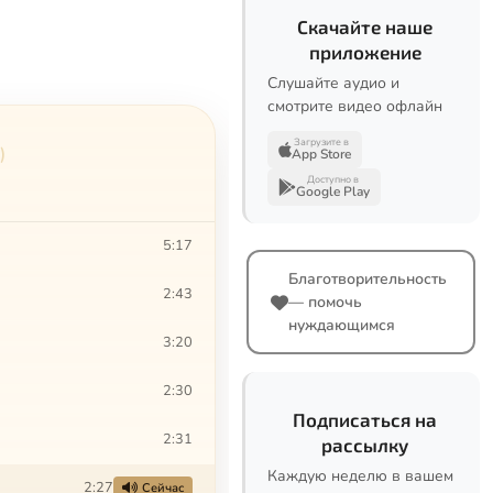
Скачайте наше
приложение
Слушайте аудио и
смотрите видео офлайн
Загрузите в
)
App Store
Доступно в
Google Play
5:17
Благотворительность
2:43
— помочь
нуждающимся
3:20
2:30
Подписаться на
2:31
рассылку
Каждую неделю в вашем
2:27
Сейчас