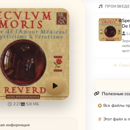
ПРОИЗВЕДЕ
Spe
De 
Mys
L
Зерк
любо
эрот
Перей
Полезные сс
2:27
5.8 МБ
Все файлы п
Этот файл в 
кая информация