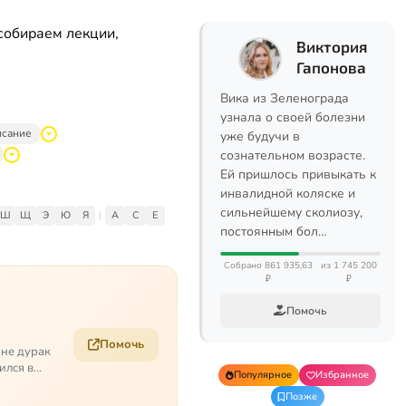
собираем лекции,
Виктория
Гапонова
Вика из Зеленограда
узнала о своей болезни
исание
уже будучи в
сознательном возрасте.
Ей пришлось привыкать к
инвалидной коляске и
сильнейшему сколиозу,
Ш
Щ
Э
Ю
Я
|
A
C
E
постоянным бол…
Собрано 861 935,63
из 1 745 200
₽
₽
Помочь
Помочь
 не дурак
ился в
Популярное
Избранное
Позже