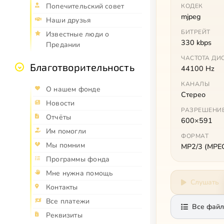
Попечительский совет
КОДЕК
mjpeg
Наши друзья
БИТРЕЙТ
Известные люди о
330 kbps
Предании
ЧАСТОТА ДИ
Благотворительность
44100 Hz
КАНАЛЫ
О нашем фонде
Стерео
Новости
РАЗРЕШЕНИ
Отчёты
600×591
Им помогли
ФОРМАТ
Мы помним
MP2/3 (MPEG 
Программы фонда
Мне нужна помощь
Слушать
Контакты
Все платежи
Все файл
Реквизиты