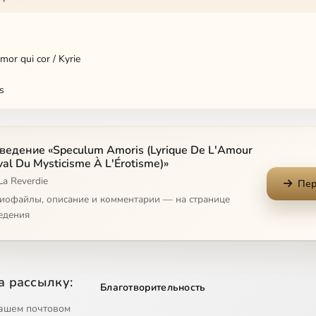
mor qui cor / Kyrie
s
ur
ведение «Speculum Amoris (Lyrique De L'Amour
is
al Du Mysticisme À L'Érotisme)»
La Reverdie
lla Amor
Пер
диофайлы, описание и комментарии — на странице
lla Amor
едения
ma
а рассылку:
Благотворительность
ашем почтовом