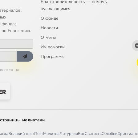
Благотворительность — помочь
нуждающимся
атериалов;
ных
О фонде
s all my tryst
 фонда;
Новости
 по Евангелию.
Отчёты
Им помогли
Программы
ляются на
 страницы медиатеки
асха
Великий пост
Пост
Молитва
Литургия
Бог
Святость
О любви
Христианс