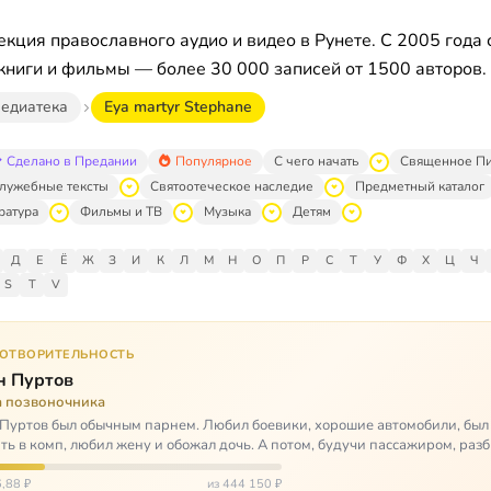
кция православного аудио и видео в Рунете. С 2005 года 
книги и фильмы — более 30 000 записей от 1500 авторов.
едиатека
Eya martyr Stephane
Сделано в Предании
Популярное
С чего начать
Священное П
лужебные тексты
Святоотеческое наследие
Предметный каталог
ратура
Фильмы и ТВ
Музыка
Детям
Д
Е
Ё
Ж
З
И
К
Л
М
Н
О
П
Р
С
Т
У
Ф
Х
Ц
Ч
S
T
V
ГОТВОРИТЕЛЬНОСТЬ
н Пуртов
а позвоночника
Пуртов был обычным парнем. Любил боевики, хорошие автомобили, был
ть в комп, любил жену и обожал дочь. А потом, будучи пассажиром, разб
арии и тепе…
,88 ₽
из 444 150 ₽