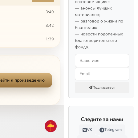
почтовом ящике:
— анонсы лучших
3:49
материалов;
— разговор о жизни по
3:42
Евангелию;
— новости подопечных
1:39
Благотворительного
фонда.
1:58
2:10
3:34
ейти к произведению
Подписаться
2:57
2:39
Следите за нами
1:41
VK
Telegram
3:33