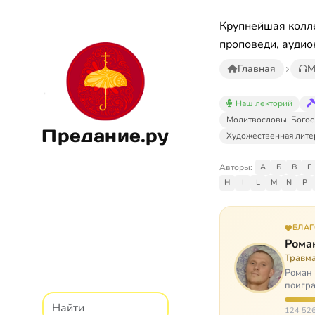
Крупнейшая колле
проповеди, аудио
Главная
М
Наш лекторий
Молитвословы. Богос
Предание.ру
Художественная лите
Авторы:
А
Б
В
Г
H
I
L
M
N
P
БЛА
Рома
Травм
Роман 
поигра
автоав
124 526