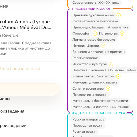
Современность. XX—XXI века
НИЕ
ПРЕДМЕТНЫЙ КАТАЛОГ
Практика духовной жизни
culum Amoris (Lyrique
Систематическое богословие
L'Amour Médiéval Du
Проповеди, беседы
Апологетика
ticisme À L'Érotisme)
Философия
Патрология
a Reverdie
Литургическое богословие
ало Любви. Средневековая
История Церкви
вная лирика от мистики до
Единство и разделения христиан
ики
Религиоведение
Искусство и культура
ти к произведению
Политика. Экономика. Общество. Публи
Жития святых, биографии
Мемуары, дневники, письма
Семья и воспитание
Психология и терапия
ылки
Материалы о благотворительности
Материалы на иностранных языках
роизведения
ХУДОЖЕСТВЕННАЯ ЛИТЕРАТУРА
Русская литература
произведении
Переводная поэзия
Русская поэзия