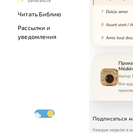
Записаться
7
Dulcis amor
Читать Библию
8
Acunt vont / A
Рассылки и
уведомления
9
Amis tout dou
10
Ma douce amo
Произ
11
Tres douls am
Médiév
Автор: 
12
Questa fanciu
Все ау
13
Questa fanciu
произв
14
Quan je voy
15
Con dolce bra
Подписаться н
16
Go hert
Каждую неделю в в