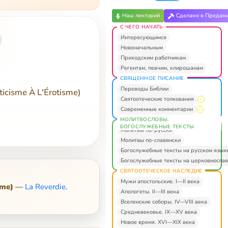
Наш лекторий
Сделано в Предан
С ЧЕГО НАЧАТЬ
Интересующимся
Новоначальным
Приходским работникам
Регентам, певчим, клирошанам
СВЯЩЕННОЕ ПИСАНИЕ
Переводы Библии
icisme À L'Érotisme)
Святоотеческие толкования
Современные комментарии
МОЛИТВОСЛОВЫ.
БОГОСЛУЖЕБНЫЕ ТЕКСТЫ
Молитвы по-русски
Молитвы по-славянски
Богослужебные тексты на русском язык
Богослужебные тексты на церковнослав
СВЯТООТЕЧЕСКОЕ НАСЛЕДИЕ
Мужи апостольские. I—II века
sme)
—
La Reverdie
.
Апологеты. II—III века
Вселенские соборы. IV—VIII века
Средневековье. IX—XV века
Новое время. XVI—XIX века