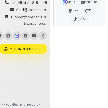
Макс
YouTube
+7 (495) 722-92-79
3:18
fond@predanie.ru
Дзен
OK
support@predanie.ru
1:47
TikTok
(техн.вопросы)
Мне нужна помощь
кий брак
Воспитание детей