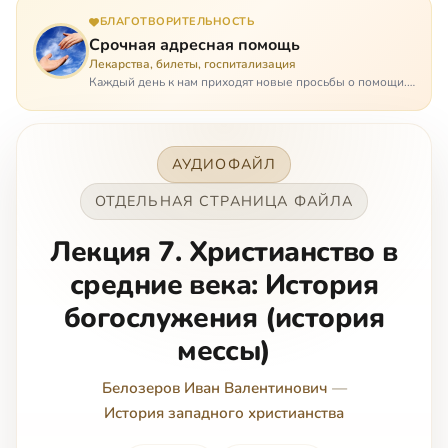
БЛАГОТВОРИТЕЛЬНОСТЬ
Срочная адресная помощь
Лекарства, билеты, госпитализация
Каждый день к нам приходят новые просьбы о помощи.
Часто оказывается, что помощь нужна даже не сегодня –
она нужна была вчера: в приеме лекарств образовался
недопустимый, опасный п…
АУДИОФАЙЛ
ОТДЕЛЬНАЯ СТРАНИЦА ФАЙЛА
Лекция 7. Христианство в
средние века: История
богослужения (история
мессы)
Белозеров Иван Валентинович
—
История западного христианства