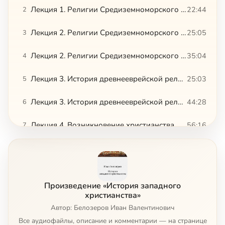
Лекция 1. Религии Средиземноморского региона в период античности. Древние греки и римляне (II ч.)
22:44
2
Лекция 2. Религии Средиземноморского региона в период античности. Общая картина. Новые религии (I)
25:05
3
Лекция 2. Религии Средиземноморского региона в период античности. Общая картина. Новые религии (II)
35:04
4
Лекция 3. История древнееврейской религии. I часть лекции: Период Второго храма
25:03
5
Лекция 3. История древнееврейской религии. II часть лекции: Период Второго храма
44:28
6
Лекция 4. Возникновение христианства. Раннее христианство (I - V вв.) I часть лекции
56:16
7
Лекция 4. Возникновение христианства. Раннее христианство (I - V вв.) II часть лекции
43:52
8
Лекция 5. Христианство в средние века: После распада Рим. империи. Христианская "картина мира" (I)
22:02
9
Произведение «История западного
Лекция 5. Христианство в средние века: После распада Рим. империи. Христианская "картина мира" (II)
29:40
10
христианства»
Автор: Белозеров Иван Валентинович
Лекция 6. Христианство в средние века: История богослужения (источники, обряд крещения)
56:27
11
Все аудиофайлы, описание и комментарии — на странице