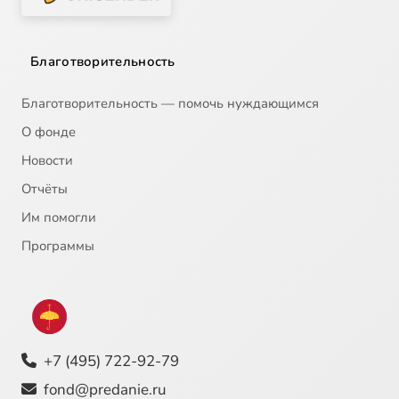
Лекция 13. Реформация: «Реформированные» церкви.
1:03:32
22
Благотворительность
Лекция 14. Реформация: Англиканство. Пуритане.
31:31
23
Благотворительность — помочь нуждающимся
Лекция 15. "Тридентская реформа": умеренная реформа в католической церкви (вт.пол. XVI -XVII вв.).
44:10
24
О фонде
Новости
Лекция 16. Народная религиозность и культ в католицизме (XV - XVIII вв.)
43:34
25
Отчёты
Лекция 17. Христианство в Латинской Америке и на Филиппинах (XVI-XIX вв.) I часть
34:37
26
Им помогли
Лекция 17. Христианство в Латинской Америке и на Филиппинах (XVI-XIX вв.) II часть
32:54
27
Программы
Лекция 18. Эпоха Просвещения и Французской революции (вт.пол XVIII - нач. XIX вв.)
32:57
28
Лекция 19. История богослужения в католической церкви (XIX в. – 1960-е гг.)
46:53
29
+7 (495) 722-92-79
Лекция 20. Католич.богослужения во вт.пол. XX вв.(реформа II Ватиканского собора). Народная религиозность
48:21
30
fond@predanie.ru