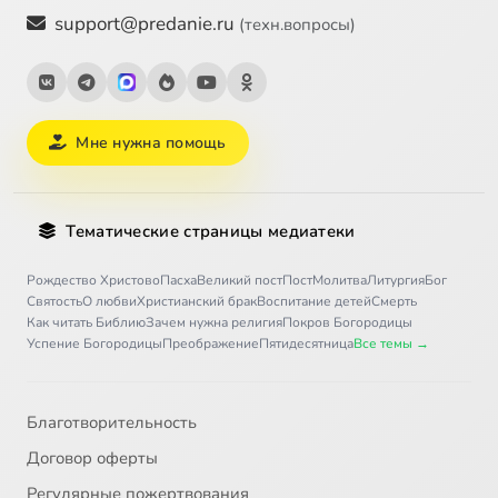
Лекция 21. Оксфордское движение в англиканстве (XIX – нач.XX вв.).
8:38
31
support@predanie.ru
(техн.вопросы)
Лекция 22. Новые течения в протестантизме (XVII-XVIII вв.)
27:48
32
Лекция 23. История протестантизма в США (XIX -XX вв.): «евангельские христиане», пятидесятничество
44:52
33
Мне нужна помощь
Лекция 24. Объединение протестантских церквей в Германии (уния) (XIX – XX вв.)
17:30
34
Тематические страницы медиатеки
Рождество Христово
Пасха
Великий пост
Пост
Молитва
Литургия
Бог
Святость
О любви
Христианский брак
Воспитание детей
Смерть
Как читать Библию
Зачем нужна религия
Покров Богородицы
Успение Богородицы
Преображение
Пятидесятница
Все темы →
Благотворительность
Договор оферты
Регулярные пожертвования