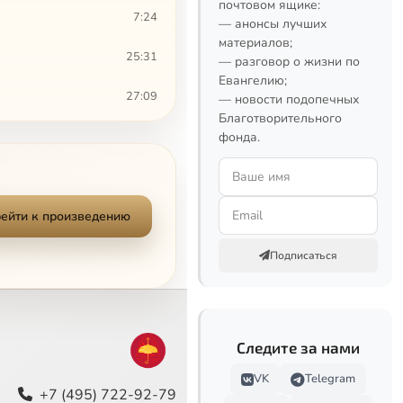
почтовом ящике:
7:24
— анонсы лучших
материалов;
25:31
— разговор о жизни по
Евангелию;
27:09
— новости подопечных
Благотворительного
23:17
фонда.
20:03
6:00
ейти к произведению
12:48
Подписаться
33:25
5:25
Следите за нами
15:28
VK
Telegram
+7 (495) 722-92-79