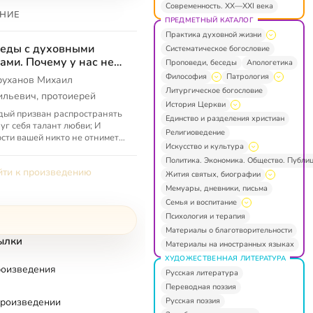
Современность. XX—XXI века
НИЕ
ПРЕДМЕТНЫЙ КАТАЛОГ
Практика духовной жизни
еды с духовными
Систематическое богословие
ами. Почему у нас нет
Проповеди, беседы
Апологетика
ости в жизни
Философия
Патрология
руханов Михаил
Литургическое богословие
ильевич, протоиерей
История Церкви
ый призван распространять
Единство и разделения христиан
уг себя талант любви; И
Религиоведение
сти вашей никто не отнимет;
Искусство и культура
тье в любви; Духовная
Политика. Экономика. Общество. Публи
сть; Не может быть радости у
ти к произведению
Жития святых, биографии
Мемуары, дневники, письма
Семья и воспитание
Психология и терапия
Материалы о благотворительности
ылки
Материалы на иностранных языках
ХУДОЖЕСТВЕННАЯ ЛИТЕРАТУРА
роизведения
Русская литература
Переводная поэзия
Русская поэзия
произведении