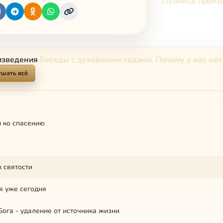
странице произ
изведения
Беседы с духовными чадами. Почему у нас нет
шать всё
 ко спасению
 святости
я уже сегодня
Бога - удаление от источника жизни