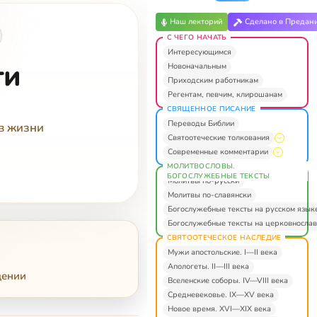
Наш лекторий
Сделано в Предан
С ЧЕГО НАЧАТЬ
Интересующимся
ти
Новоначальным
Приходским работникам
Регентам, певчим, клирошанам
СВЯЩЕННОЕ ПИСАНИЕ
Переводы Библии
 в жизни
Святоотеческие толкования
Современные комментарии
МОЛИТВОСЛОВЫ.
БОГОСЛУЖЕБНЫЕ ТЕКСТЫ
Молитвы по-русски
Молитвы по-славянски
Богослужебные тексты на русском язык
Богослужебные тексты на церковнослав
СВЯТООТЕЧЕСКОЕ НАСЛЕДИЕ
Мужи апостольские. I—II века
Апологеты. II—III века
дении
Вселенские соборы. IV—VIII века
Средневековье. IX—XV века
Новое время. XVI—XIX века