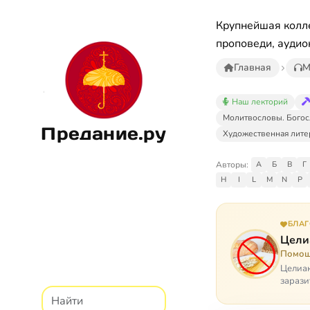
Крупнейшая колле
проповеди, аудио
Главная
М
Наш лекторий
Молитвословы. Богос
Предание.ру
Художественная лите
Авторы:
А
Б
В
Г
H
I
L
M
N
P
БЛА
Цели
Помощ
Целиак
зарази
кого, 