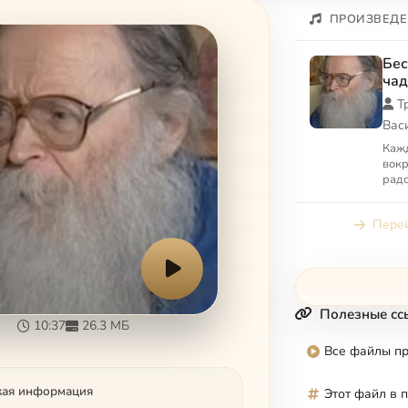
ПРОИЗВЕДЕ
Бес
чад
рад
Т
Вас
Кажд
вокр
радо
Счас
радо
Перей
л...
Полезные сс
10:37
26.3 МБ
Все файлы п
кая информация
Этот файл в 