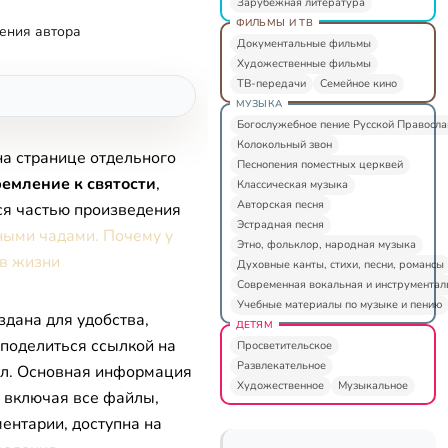
Зарубежная литература
ФИЛЬМЫ И ТВ
ения автора
Документальные фильмы
Художественные фильмы
ТВ-передачи
Семейное кино
МУЗЫКА
Богослужебное пение Русской Правосл
Колокольный звон
на странице отдельного
Песнопения поместных церквей
емление к святости
,
Классическая музыка
Авторская песня
ся частью произведения
Эстрадная песня
ными чадами. Почему у
Этно, фольклор, народная музыка
 в жизни
Духовные канты, стихи, песни, романсы
Современная вокальная и инструментал
Учебные материалы по музыке и пению
здана для удобства,
ДЕТЯМ
 поделиться ссылкой на
Просветительское
Развлекательное
л. Основная информация
Художественное
Музыкальное
, включая все файлы,
ентарии, доступна на