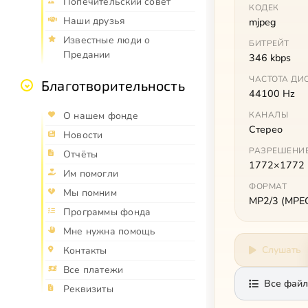
Попечительский совет
КОДЕК
Наши друзья
mjpeg
Известные люди о
БИТРЕЙТ
Предании
346 kbps
ЧАСТОТА ДИ
Благотворительность
44100 Hz
КАНАЛЫ
О нашем фонде
Стерео
Новости
РАЗРЕШЕНИ
Отчёты
1772×1772
Им помогли
ФОРМАТ
Мы помним
MP2/3 (MPEG 
Программы фонда
Мне нужна помощь
Слушать
Контакты
Все платежи
Все файл
Реквизиты