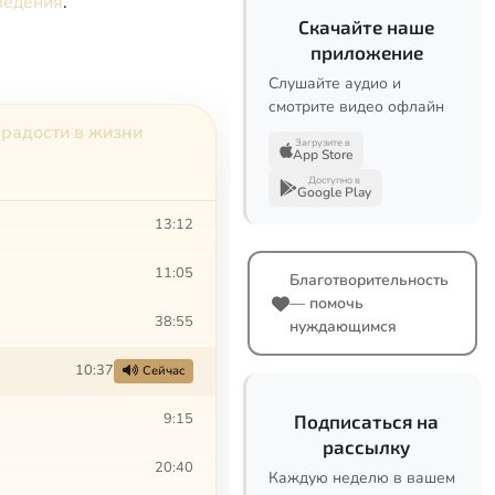
ведения
.
Скачайте наше
приложение
Слушайте аудио и
смотрите видео офлайн
 радости в жизни
Загрузите в
App Store
Доступно в
Google Play
13:12
11:05
Благотворительность
— помочь
38:55
нуждающимся
10:37
Сейчас
9:15
Подписаться на
рассылку
20:40
Каждую неделю в вашем