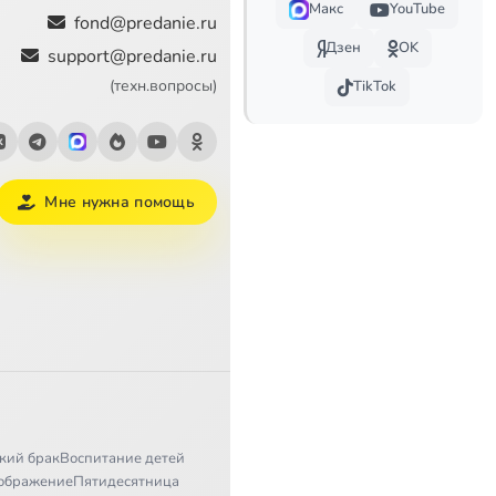
Макс
YouTube
9:47
fond@predanie.ru
Дзен
OK
support@predanie.ru
13:15
(техн.вопросы)
TikTok
6:14
6:43
Мне нужна помощь
13:16
13:42
23:05
23:17
5:39
23:14
кий брак
Воспитание детей
ображение
Пятидесятница