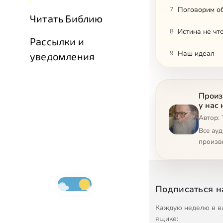
7
Поговорим об
Читать Библию
8
Истина не что
Рассылки и
9
Наш идеал
уведомления
10
Не могу не г
Произ
11
Отношение к 
у нас 
Автор:
12
О национальн
Все ау
13
Христианство
произв
14
Потуги безбо
15
Христианин н
Подписаться н
16
И скорби на
Каждую неделю в в
ящике: