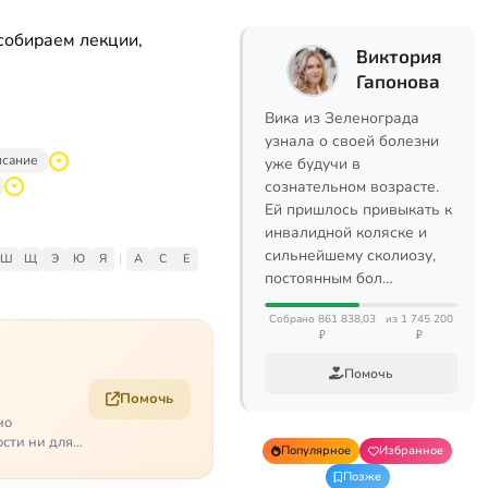
собираем лекции,
Виктория
Гапонова
Вика из Зеленограда
узнала о своей болезни
исание
уже будучи в
сознательном возрасте.
Ей пришлось привыкать к
инвалидной коляске и
сильнейшему сколиозу,
Ш
Щ
Э
Ю
Я
|
A
C
E
постоянным бол…
Собрано 861 838,03
из 1 745 200
₽
₽
Помочь
Помочь
но
ости ни для
Популярное
Избранное
Позже