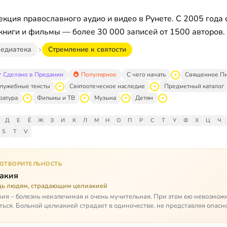
кция православного аудио и видео в Рунете. С 2005 года 
книги и фильмы — более 30 000 записей от 1500 авторов.
едиатека
Стремление к святости
Сделано в Предании
Популярное
С чего начать
Священное П
лужебные тексты
Святоотеческое наследие
Предметный каталог
ратура
Фильмы и ТВ
Музыка
Детям
Д
Е
Ё
Ж
З
И
К
Л
М
Н
О
П
Р
С
Т
У
Ф
Х
Ц
Ч
S
T
V
ГОТВОРИТЕЛЬНОСТЬ
акия
ь людям, страдающим целиакией
ия – болезнь неизлечимая и очень мучительная. При этом ею невозмож
ться. Больной целиакией страдает в одиночестве, не представляя опасн
кроме своих п…