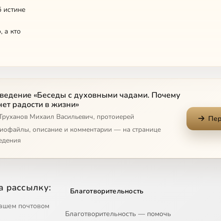
 истине
, а кто
оворить о Христе
ведение «Беседы с духовными чадами. Почему
ближнему как к самому Христу
нет радости в жизни»
 Труханов Михаил Васильевич, протоиерей
ости Христа
Пер
диофайлы, описание и комментарии — на странице
 и наследственность
едения
жия умалить значимость Христа
е может быть несчастен
а рассылку:
Благотворительность
м нужны
ашем почтовом
Благотворительность — помочь