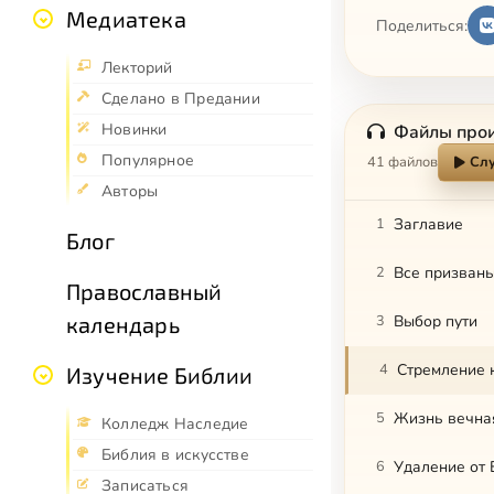
Медиатека
Поделиться:
Лекторий
Сделано в Предании
Новинки
Файлы про
Популярное
41 файлов
Слу
Авторы
1
Заглавие
Блог
2
Все призваны
Православный
3
Выбор пути
календарь
4
Стремление к
Изучение Библии
5
Жизнь вечна
Колледж Наследие
Библия в искусстве
6
Удаление от 
Записаться