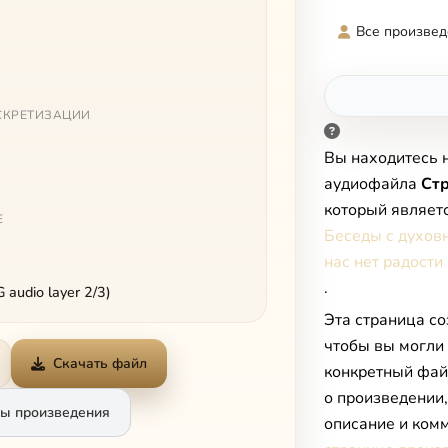
Все произвед
СКРЕТИЗАЦИИ
Вы находитесь 
аудиофайла
Стр
который являет
Е
Беседы с духов
нас нет радости
.
audio layer 2/3)
Эта страница со
чтобы вы могли
Скачать файл
конкретный фай
о произведении
ы произведения
описание и комм