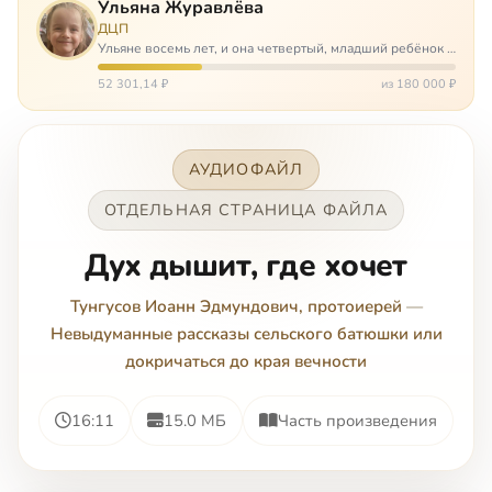
Ульяна Журавлёва
ДЦП
Ульяне восемь лет, и она четвертый, младший ребёнок в
многодетной семье. И с самого рождения Ульяну лечат.
Несколько операций, ежедневные процедуры,
52 301,14 ₽
из 180 000 ₽
длительные реабилитации и беско…
АУДИОФАЙЛ
ОТДЕЛЬНАЯ СТРАНИЦА ФАЙЛА
Дух дышит, где хочет
Тунгусов Иоанн Эдмундович, протоиерей
—
Невыдуманные рассказы сельского батюшки или
докричаться до края вечности
16:11
15.0 МБ
Часть произведения