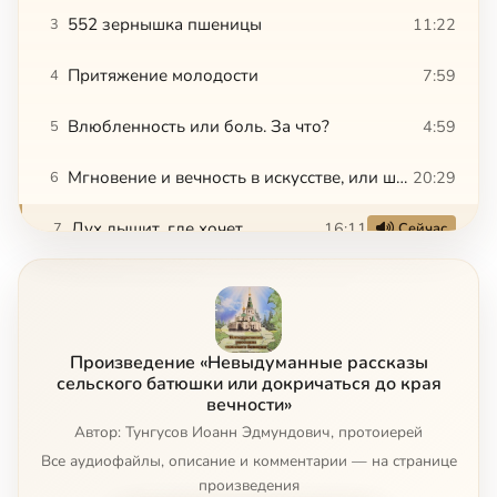
552 зернышка пшеницы
11:22
3
Притяжение молодости
7:59
4
Влюбленность или боль. За что?
4:59
5
Мгновение и вечность в искусстве, или шедевр для Бога
20:29
6
Дух дышит, где хочет
16:11
7
Сейчас
Дятел и две булочки
7:59
8
Бога ради
14:23
9
Произведение «Невыдуманные рассказы
Музыка древности
3:07
10
сельского батюшки или докричаться до края
вечности»
Запах
Автор: Тунгусов Иоанн Эдмундович, протоиерей
4:26
11
Все аудиофайлы, описание и комментарии — на странице
Мышиная молитва
7:59
12
произведения