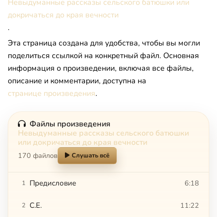
Невыдуманные рассказы сельского батюшки или
докричаться до края вечности
.
Эта страница создана для удобства, чтобы вы могли
поделиться ссылкой на конкретный файл. Основная
информация о произведении, включая все файлы,
описание и комментарии, доступна на
странице произведения
.
Файлы произведения
Невыдуманные рассказы сельского батюшки
или докричаться до края вечности
170 файлов
Слушать всё
Предисловие
6:18
1
C.Е.
11:22
2