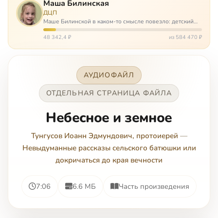
Маша Билинская
ДЦП
Маше Билинской в каком-то смысле повезло: детский
церебральный паралич зацепил её не очень сильно. Но
всё-таки есть диагноз и есть немалые проблемы – Маша
48 342,4 ₽
из 584 470 ₽
неправильно ходит, и от т…
АУДИОФАЙЛ
ОТДЕЛЬНАЯ СТРАНИЦА ФАЙЛА
Небесное и земное
Тунгусов Иоанн Эдмундович, протоиерей
—
Невыдуманные рассказы сельского батюшки или
докричаться до края вечности
7:06
6.6 МБ
Часть произведения