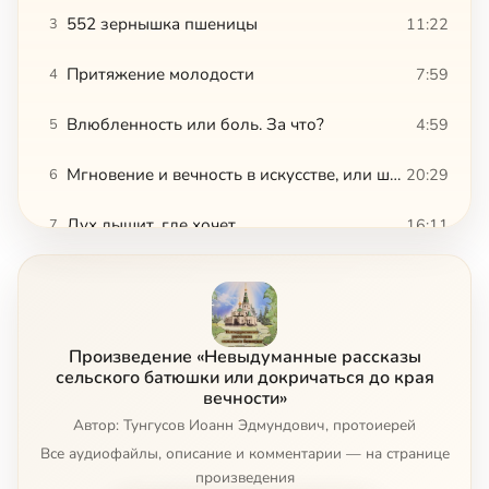
552 зернышка пшеницы
11:22
3
Притяжение молодости
7:59
4
Влюбленность или боль. За что?
4:59
5
Мгновение и вечность в искусстве, или шедевр для Бога
20:29
6
Дух дышит, где хочет
16:11
7
Дятел и две булочки
7:59
8
Бога ради
14:23
9
Произведение «Невыдуманные рассказы
Музыка древности
3:07
10
сельского батюшки или докричаться до края
вечности»
Запах
Автор: Тунгусов Иоанн Эдмундович, протоиерей
4:26
11
Все аудиофайлы, описание и комментарии — на странице
Мышиная молитва
7:59
12
произведения