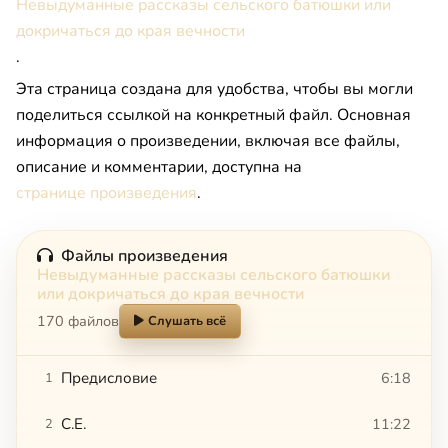
Невыдуманные рассказы сельского батюшки или
докричаться до края вечности
.
Эта страница создана для удобства, чтобы вы могли
поделиться ссылкой на конкретный файл. Основная
информация о произведении, включая все файлы,
описание и комментарии, доступна на
странице произведения
.
Файлы произведения
Невыдуманные рассказы сельского батюшки
или докричаться до края вечности
170 файлов
Слушать всё
Предисловие
6:18
1
C.Е.
11:22
2