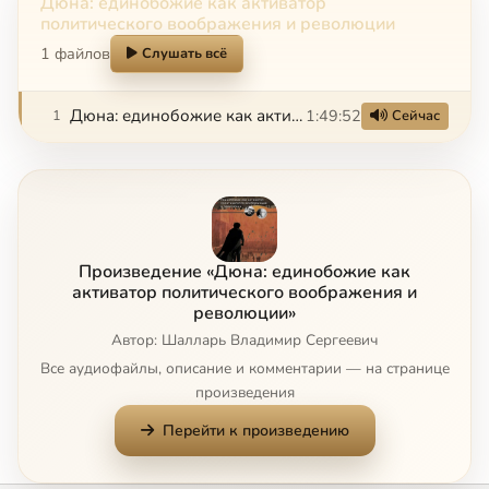
Дюна: единобожие как активатор
политического воображения и революции
1 файлов
Слушать всё
Дюна: единобожие как активатор политического воображения и революции
1:49:52
1
Сейчас
Произведение «Дюна: единобожие как
активатор политического воображения и
революции»
Автор: Шалларь Владимир Сергеевич
Все аудиофайлы, описание и комментарии — на странице
произведения
Перейти к произведению