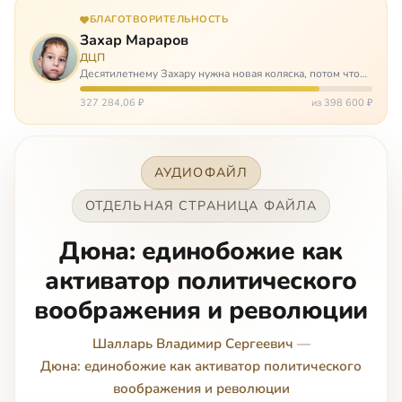
БЛАГОТВОРИТЕЛЬНОСТЬ
Захар Мараров
ДЦП
Десятилетнему Захару нужна новая коляска, потом что
старая сломалась. А без коляски он не сможет не только
просто выходить из дома, но и продолжать лечение в
327 284,06 ₽
из 398 600 ₽
реабилитационных центр…
АУДИОФАЙЛ
ОТДЕЛЬНАЯ СТРАНИЦА ФАЙЛА
Дюна: единобожие как
активатор политического
воображения и революции
Шалларь Владимир Сергеевич
—
Дюна: единобожие как активатор политического
воображения и революции