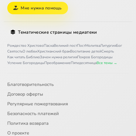
Мне нужна помощь
Тематические страницы медиатеки
Рождество Христово
Пасха
Великий пост
Пост
Молитва
Литургия
Бог
Святость
О любви
Христианский брак
Воспитание детей
Смерть
Как читать Библию
Зачем нужна религия
Покров Богородицы
Успение Богородицы
Преображение
Пятидесятница
Все темы →
Благотворительность
Договор оферты
Регулярные пожертвования
Безопасность платежей
Политика возврата
О проекте