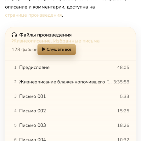
описание и комментарии, доступна на
странице произведения
.
Файлы произведения
Жизнеописание. Избранные письма
128 файлов
Слушать всё
Предисловие
48:05
1
Жизнеописание блаженнопочившего Герхарда Терстегена (1773)
3:35:58
2
Письмо 001
5:33
3
Письмо 002
15:25
4
Письмо 003
18:26
5
Письмо 004
10:32
6