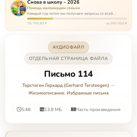
Снова в школу – 2026
Помощь малоимущим семьям
Каждый год летом мы получаем запросы со всей
России: помогите собраться в школу. Семьи с больными
детьми или родителями, семьи без пап или мам,
78 799,89 ₽
из 300 000 ₽
многодетные. Для многих из них покуп…
АУДИОФАЙЛ
ОТДЕЛЬНАЯ СТРАНИЦА ФАЙЛА
Письмо 114
Терстеген Герхард (Gerhard Tersteegen)
—
Жизнеописание. Избранные письма
5:48
13.8 МБ
Часть произведения