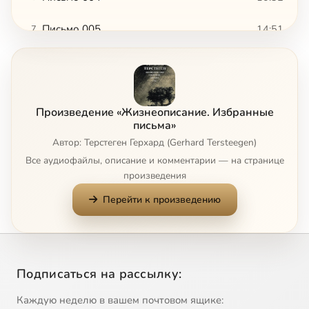
Письмо 005
14:51
7
Письмо 006
4:52
8
Письмо 007
9:15
9
Произведение «Жизнеописание. Избранные
Письмо 00
5:53
10
письма»
Автор: Терстеген Герхард (Gerhard Tersteegen)
Письмо 009
7:34
11
Все аудиофайлы, описание и комментарии — на странице
произведения
Письмо 010
8:50
12
Перейти к произведению
Письмо 011
3:35
13
Письмо 012
6:15
14
Подписаться на рассылку:
Письмо 013
9:35
15
Каждую неделю в вашем почтовом ящике: