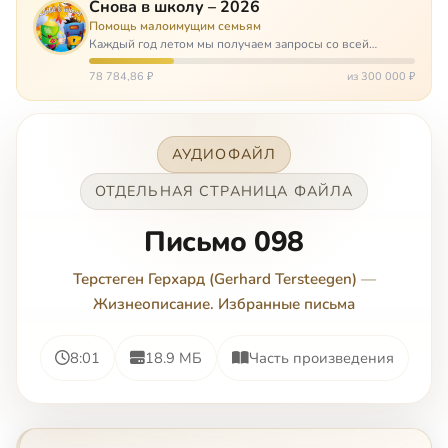
Снова в школу – 2026
Помощь малоимущим семьям
Каждый год летом мы получаем запросы со всей
России: помогите собраться в школу. Семьи с больными
детьми или родителями, семьи без пап или мам,
78 784,86 ₽
из 300 000 ₽
многодетные. Для многих из них покуп…
АУДИОФАЙЛ
ОТДЕЛЬНАЯ СТРАНИЦА ФАЙЛА
Письмо 098
Терстеген Герхард (Gerhard Tersteegen)
—
Жизнеописание. Избранные письма
8:01
18.9 МБ
Часть произведения