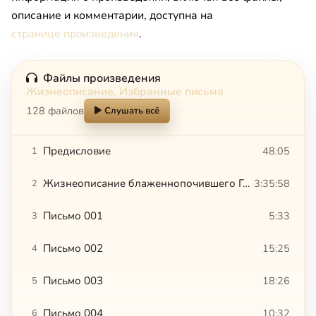
описание и комментарии, доступна на
странице произведения
.
Файлы произведения
Жизнеописание. Избранные письма
128 файлов
Слушать всё
Предисловие
48:05
1
Жизнеописание блаженнопочившего Герхарда Терстегена (1773)
3:35:58
2
Письмо 001
5:33
3
Письмо 002
15:25
4
Письмо 003
18:26
5
Письмо 004
10:32
6