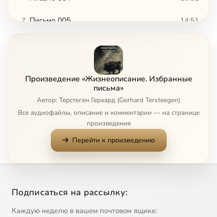
Письмо 005
14:51
7
Письмо 006
4:52
8
Письмо 007
9:15
9
Произведение «Жизнеописание. Избранные
Письмо 00
5:53
10
письма»
Автор: Терстеген Герхард (Gerhard Tersteegen)
Письмо 009
7:34
11
Все аудиофайлы, описание и комментарии — на странице
произведения
Письмо 010
8:50
12
Перейти к произведению
Письмо 011
3:35
13
Письмо 012
6:15
14
Подписаться на рассылку:
Письмо 013
9:35
15
Каждую неделю в вашем почтовом ящике: