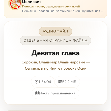
Целиакия
Помощь людям, страдающим целиакией
Целиакия – болезнь неизлечимая и очень мучительная.
При этом ею невозможно заразиться. Больной
целиакией страдает в одиночестве, не представляя
опасности ни для кого, кроме своих п…
АУДИОФАЙЛ
ОТДЕЛЬНАЯ СТРАНИЦА ФАЙЛА
Девятая глава
Сорокин, Владимир Владимирович
—
Семинары по Книге пророка Осии
1:54:04
52.2 МБ
Часть произведения