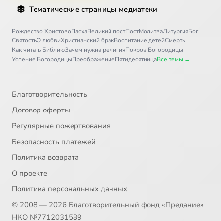
Тематические страницы медиатеки
Рождество Христово
Пасха
Великий пост
Пост
Молитва
Литургия
Бог
Святость
О любви
Христианский брак
Воспитание детей
Смерть
Как читать Библию
Зачем нужна религия
Покров Богородицы
Успение Богородицы
Преображение
Пятидесятница
Все темы →
Благотворительность
Договор оферты
Регулярные пожертвования
Безопасность платежей
Политика возврата
О проекте
Политика персональных данных
© 2008 — 2026 Благотворительный фонд «Предание»
НКО №7712031589