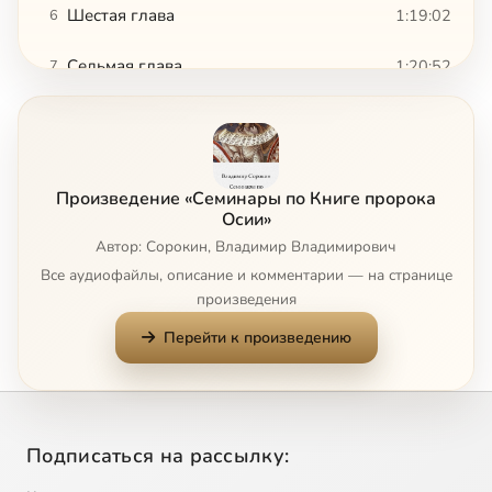
Шестая глава
1:19:02
6
Седьмая глава
1:20:52
7
Восьмая глава
1:23:34
8
Девятая глава
1:54:04
9
Сейчас
Произведение «Семинары по Книге пророка
Десятая глава
1:45:55
10
Осии»
Автор: Сорокин, Владимир Владимирович
Одинадцатая глава
2:12:29
11
Все аудиофайлы, описание и комментарии — на странице
произведения
Двенадцатая глава
1:25:16
12
Перейти к произведению
Тринадцатая глава
1:19:36
13
Четырнадцатая глава
1:42:16
14
Подписаться на рассылку: