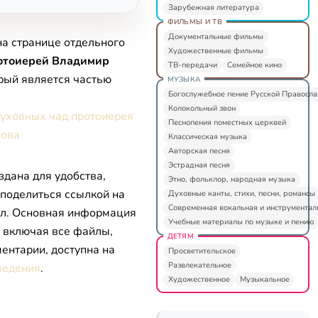
Зарубежная литература
ФИЛЬМЫ И ТВ
Документальные фильмы
на странице отдельного
Художественные фильмы
отоиерей Владимир
ТВ-передачи
Семейное кино
орый является частью
МУЗЫКА
Богослужебное пение Русской Правосл
Колокольный звон
уховных чад протоиерея
Песнопения поместных церквей
нова
Классическая музыка
Авторская песня
Эстрадная песня
здана для удобства,
Этно, фольклор, народная музыка
 поделиться ссылкой на
Духовные канты, стихи, песни, романсы
Современная вокальная и инструментал
л. Основная информация
Учебные материалы по музыке и пению
, включая все файлы,
ДЕТЯМ
ентарии, доступна на
Просветительское
Развлекательное
ведения
.
Художественное
Музыкальное