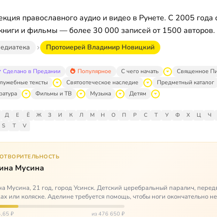
кция православного аудио и видео в Рунете. С 2005 года 
книги и фильмы — более 30 000 записей от 1500 авторов.
едиатека
Протоиерей Владимир Новицкий
Сделано в Предании
Популярное
С чего начать
Священное П
лужебные тексты
Святоотеческое наследие
Предметный каталог
ратура
Фильмы и ТВ
Музыка
Детям
Д
Е
Ё
Ж
З
И
К
Л
М
Н
О
П
Р
С
Т
У
Ф
Х
Ц
Ч
S
T
V
ГОТВОРИТЕЛЬНОСТЬ
ина Мусина
а Мусина, 21 год, город Усинск. Детский церебральный паралич, перед
ах или коляске. Аделине требуется помощь, чтобы ноги окончательно н
ться…
,65 ₽
из 476 650 ₽