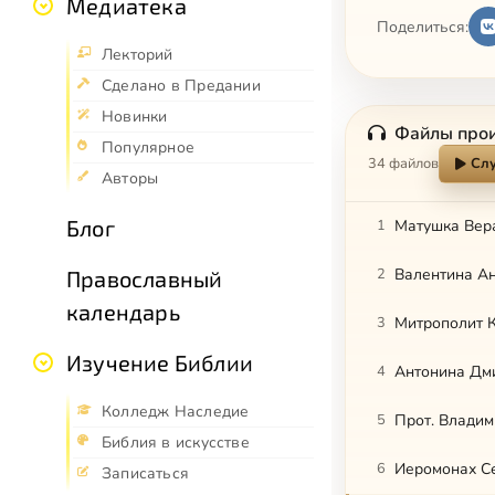
Медиатека
Поделиться:
Лекторий
Сделано в Предании
Новинки
Файлы про
Популярное
34 файлов
Слу
Авторы
Блог
1
Матушка Вер
2
Валентина А
Православный
календарь
3
Митрополит К
Изучение Библии
4
Антонина Дм
Колледж Наследие
5
Прот. Владим
Библия в искусстве
6
Иеромонах С
Записаться