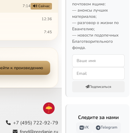
почтовом ящике:
7:14
Сейчас
— анонсы лучших
материалов;
12:36
— разговор о жизни по
Евангелию;
7:45
— новости подопечных
Благотворительного
23:39
фонда.
3:10
ейти к произведению
11:39
4:00
Подписаться
4:33
5:24
Следите за нами
+7 (495) 722-92-79
36:34
VK
Telegram
fond@predanie.ru