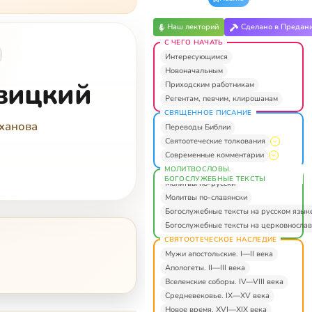
Наш лекторий
Сделано в Предан
С ЧЕГО НАЧАТЬ
Интересующимся
Новоначальным
вицкий
Приходским работникам
Регентам, певчим, клирошанам
СВЯЩЕННОЕ ПИСАНИЕ
ханова
Переводы Библии
Святоотеческие толкования
Современные комментарии
МОЛИТВОСЛОВЫ.
БОГОСЛУЖЕБНЫЕ ТЕКСТЫ
Молитвы по-русски
Молитвы по-славянски
Богослужебные тексты на русском язык
Богослужебные тексты на церковнослав
СВЯТООТЕЧЕСКОЕ НАСЛЕДИЕ
Мужи апостольские. I—II века
Апологеты. II—III века
Вселенские соборы. IV—VIII века
Средневековье. IX—XV века
Новое время. XVI—XIX века