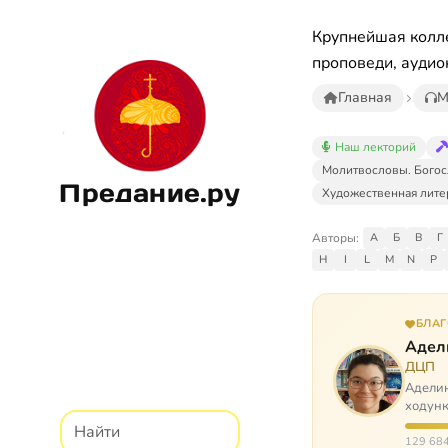
Крупнейшая колле
проповеди, аудио
Главная
М
Наш лекторий
Молитвословы. Богос
Предание.ру
Художественная лите
Авторы:
А
Б
В
Г
H
I
L
M
N
P
БЛА
Адел
ДЦП
Аделин
ходунк
слуша
129 684