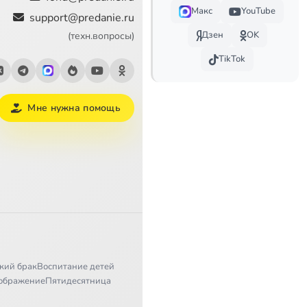
15:33
Макс
YouTube
support@predanie.ru
Дзен
OK
(техн.вопросы)
4:42
TikTok
2:54
18:30
Мне нужна помощь
5:35
38:30
8:02
28:20
10:01
кий брак
Воспитание детей
11:53
ображение
Пятидесятница