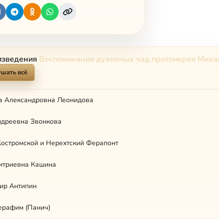
изведения
Воспоминания духовных чад протоиерея Миха
шать всё
а Александровна Леонидова
ндреевна Звонкова
остромской и Нерехтский Ферапонт
итриевна Кашина
ир Антипин
ерафим (Панич)