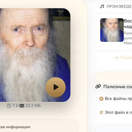
ПРОИЗВЕДЕ
Вос
чад
Тру
Ауд
духо
Миха
Рыба
Перей
Полезные сс
Все файлы п
7:14
22.2 МБ
Этот файл в 
кая информация