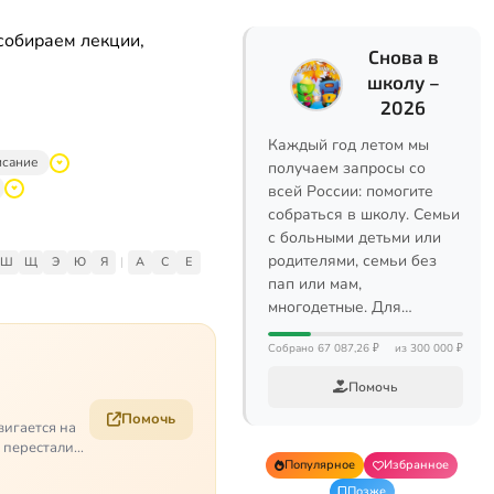
собираем лекции,
Снова в
школу –
2026
Каждый год летом мы
исание
получаем запросы со
всей России: помогите
собраться в школу. Семьи
с больными детьми или
родителями, семьи без
Ш
Щ
Э
Ю
Я
|
A
C
E
пап или мам,
многодетные. Для…
Собрано 67 087,26 ₽
из 300 000 ₽
Помочь
Помочь
вигается на
е перестали
Популярное
Избранное
Позже