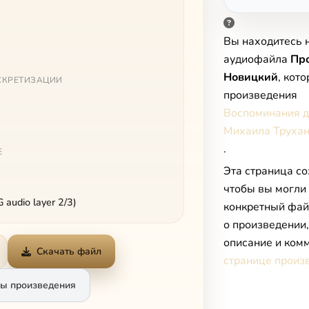
Вы находитесь 
аудиофайла
Пр
Новицкий
, кот
СКРЕТИЗАЦИИ
произведения
Воспоминания д
Михаила Труха
.
Е
Эта страница со
чтобы вы могли
audio layer 2/3)
конкретный фай
о произведении
описание и комм
Скачать файл
странице произ
ы произведения