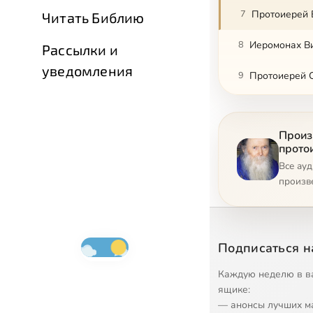
7
Протоиерей 
Читать Библию
8
Иеромонах Ви
Рассылки и
уведомления
9
Протоиерей 
10
Иерей Игорь 
Произ
11
Монахиня Ек
прото
Все ау
12
Монахиня Лю
произв
13
Архимандрит 
14
Константин Е
Подписаться н
15
Надежда Ива
Каждую неделю в в
ящике:
16
Антонина Сте
— анонсы лучших м