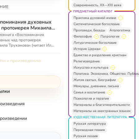
Современность. XX—XXI века
НИЕ
ПРЕДМЕТНЫЙ КАТАЛОГ
Практика духовной жизни
поминания духовных
Систематическое богословие
 протоиерея Михаила
Проповеди, беседы
Апологетика
ханова
иокнига «Воспоминания
Философия
Патрология
вных чад протоиерея
Литургическое богословие
ила Труханова» (читает Илья
История Церкви
ков).
Единство и разделения христиан
ти к произведению
Религиоведение
Искусство и культура
Политика. Экономика. Общество. Публи
Жития святых, биографии
Мемуары, дневники, письма
ылки
Семья и воспитание
Психология и терапия
роизведения
Материалы о благотворительности
Материалы на иностранных языках
ХУДОЖЕСТВЕННАЯ ЛИТЕРАТУРА
произведении
Русская литература
Переводная поэзия
Русская поэзия