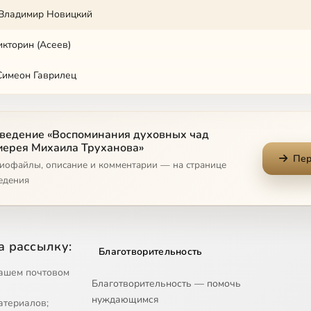
Владимир Новицкий
кторин (Асеев)
Симеон Гаврилец
Гусев.
ведение «Воспоминания духовных чад
атерина
иерея Михаила Труханова»
Пер
диофайлы, описание и комментарии — на странице
бовь
едения
Петр (Кучминский)
фимович Скурат
а рассылку:
Благотворительность
новна Елистратова
ашем почтовом
Благотворительность — помочь
пановна Государева
нуждающимся
атериалов;