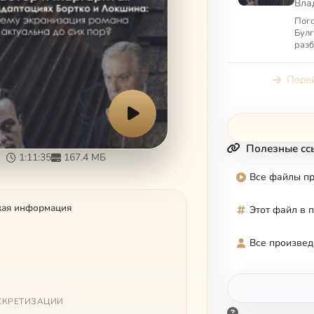
Вла
акт
Пого
Булг
разб
нет 
бесе
Перей
...
Полезные сс
1:11:35
167.4 МБ
Все файлы п
кая информация
Этот файл в 
Все произвед
СКРЕТИЗАЦИИ