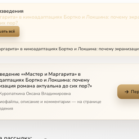
изведения
гарита» в киноадаптациях Бортко и Локшина: почему эк
их пор?
ать всё
ведение ««Мастер и Маргарита» в
даптациях Бортко и Локшина: почему
изация романа актуальна до сих пор?»
Пер
 Куропаткина Оксана Владимировна
диофайлы, описание и комментарии — на странице
едения
а рассылку: