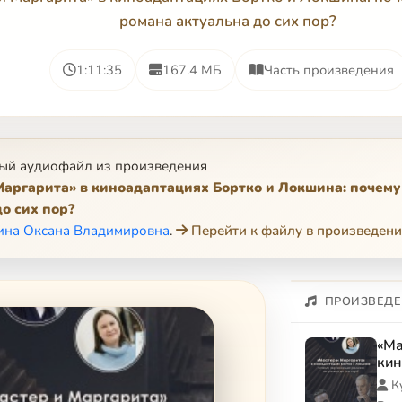
романа актуальна до сих пор?
1:11:35
167.4 МБ
Часть произведения
ый аудиофайл из произведения
Маргарита» в киноадаптациях Бортко и Локшина: почем
до сих пор?
ина Оксана Владимировна
.
Перейти к файлу в произведен
ПРОИЗВЕДЕ
«Ма
кин
Лок
К
экр