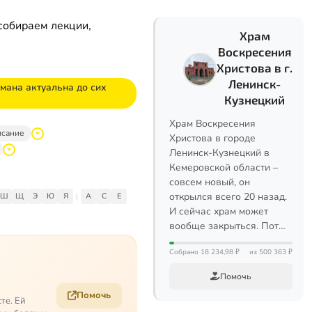
собираем лекции,
Храм
Воскресения
Христова в г.
Ленинск-
мана актуальна до сих
Кузнецкий
Храм Воскресения
исание
Христова в городе
Ленинск-Кузнецкий в
Кемеровской области –
совсем новый, он
открылся всего 20 назад.
Ш
Щ
Э
Ю
Я
|
A
C
E
И сейчас храм может
вообще закрыться. Пот…
Собрано 18 234,98 ₽
из 500 363 ₽
Помочь
Помочь
те. Ей