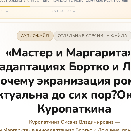
сь привыкать к инвалидной коляске и сильнейшему сколиозу, постоянн
щей беспом…
,66 ₽
из 1 745 200 ₽
АУДИОФАЙЛ
ОТДЕЛЬНАЯ СТРАНИЦА ФАЙЛА
«Мастер и Маргарита»
адаптациях Бортко и 
очему экранизация ро
ктуальна до сих пор?О
Куропаткина
Куропаткина Оксана Владимировна
—
и Маргарита» в киноадаптациях Бортко и Локшина: по