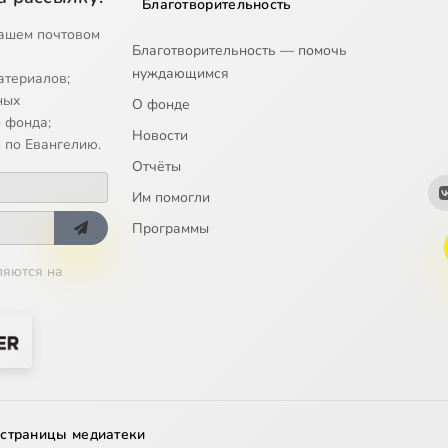
Благотворительность
ашем почтовом
Благотворительность — помочь
нуждающимся
атериалов;
ных
О фонде
 фонда;
Новости
 по Евангелию.
Отчёты
Им помогли
Программы
ляются на
 страницы медиатеки