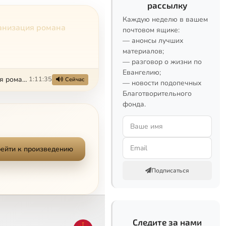
рассылку
Каждую неделю в вашем
ранизация романа
почтовом ящике:
— анонсы лучших
материалов;
— разговор о жизни по
Евангелию;
«Мастер и Маргарита» в киноадаптациях Бортко и Локшина: почему экранизация романа актуальна до сих пор?Оксана Куропаткина
1:11:35
Сейчас
— новости подопечных
Благотворительного
фонда.
ейти к произведению
Подписаться
Следите за нами