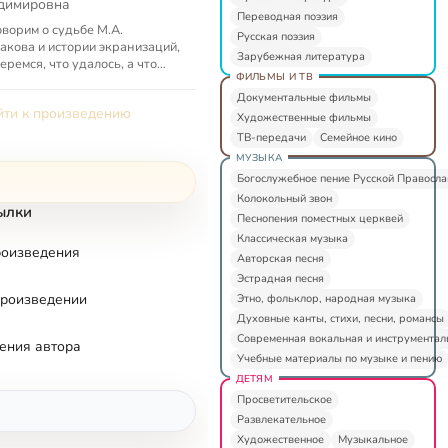
димировна
уальна до сих пор?
Переводная поэзия
ворим о судьбе М.А.
Русская поэзия
акова и истории экранизаций,
Зарубежная литература
еремся, что удалось, а что
ФИЛЬМЫ И ТВ
В. Бортко и М. Локшину — в
де с культурологом Оксаной
Документальные фильмы
ти к произведению
Художественные фильмы
ТВ-передачи
Семейное кино
МУЗЫКА
Богослужебное пение Русской Правосл
Колокольный звон
ылки
Песнопения поместных церквей
Классическая музыка
роизведения
Авторская песня
Эстрадная песня
произведении
Этно, фольклор, народная музыка
Духовные канты, стихи, песни, романсы
Современная вокальная и инструментал
ения автора
Учебные материалы по музыке и пению
ДЕТЯМ
Просветительское
Развлекательное
Художественное
Музыкальное