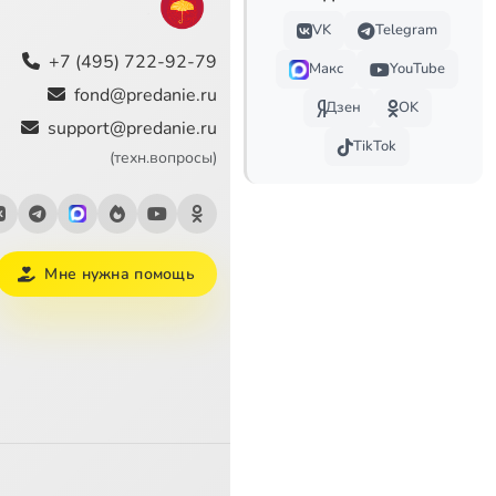
VK
Telegram
+7 (495) 722-92-79
Макс
YouTube
fond@predanie.ru
Дзен
OK
support@predanie.ru
TikTok
(техн.вопросы)
Мне нужна помощь