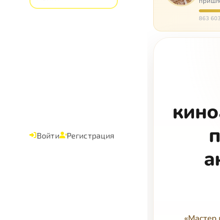
пришло
расту
863 603
кино
п
Войти
Регистрация
а
«Мастер 