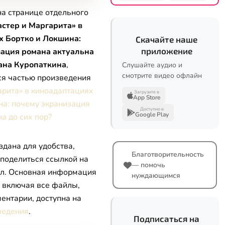
на странице отдельного
стер и Маргарита» в
х Бортко и Локшина:
Скачайте наше
приложение
зация романа актуальна
ана Куропаткина
,
Слушайте аудио и
смотрите видео офлайн
ся частью произведения
арита» в киноадаптациях
Загрузите в
App Store
на: почему экранизация
Доступно в
Google Play
а до сих пор?
здана для удобства,
Благотворительность
 поделиться ссылкой на
— помочь
л. Основная информация
нуждающимся
, включая все файлы,
ентарии, доступна на
ведения
.
Подписаться на