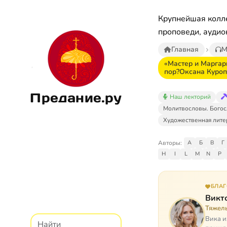
Крупнейшая колле
проповеди, аудио
Главная
М
«Мастер и Маргар
пор?Оксана Куроп
Предание.ру
Наш лекторий
Молитвословы. Богос
Художественная лите
Авторы:
А
Б
В
Г
H
I
L
M
N
P
БЛА
Викт
Тяжел
Вика и