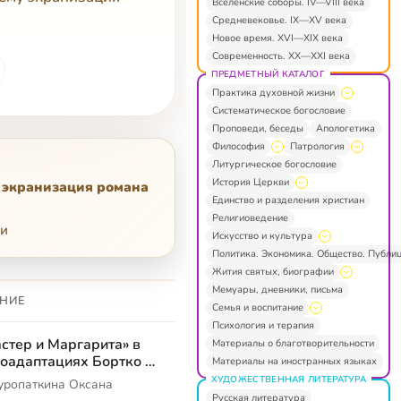
Вселенские соборы. IV—VIII века
Средневековье. IX—XV века
Новое время. XVI—XIX века
Современность. XX—XXI века
ПРЕДМЕТНЫЙ КАТАЛОГ
Практика духовной жизни
Систематическое богословие
Проповеди, беседы
Апологетика
Философия
Патрология
Литургическое богословие
История Церкви
у экранизация романа
Единство и разделения христиан
Религиоведение
ии
Искусство и культура
Политика. Экономика. Общество. Публи
Жития святых, биографии
Мемуары, дневники, письма
НИЕ
Семья и воспитание
Психология и терапия
стер и Маргарита» в
Материалы о благотворительности
оадаптациях Бортко и
Материалы на иностранных языках
шина: почему
ХУДОЖЕСТВЕННАЯ ЛИТЕРАТУРА
уропаткина Оксана
анизация романа
Русская литература