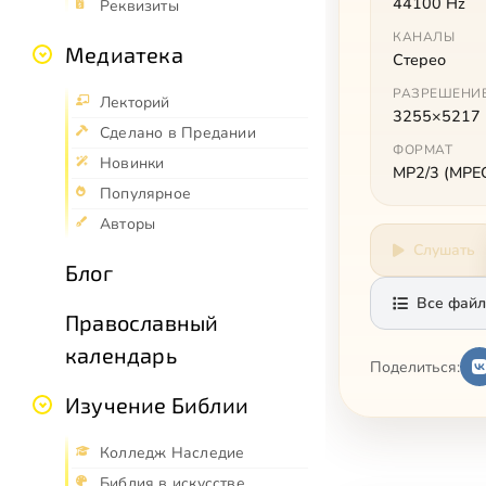
44100 Hz
Реквизиты
КАНАЛЫ
Медиатека
Стерео
РАЗРЕШЕНИ
Лекторий
3255×5217
Сделано в Предании
ФОРМАТ
Новинки
MP2/3 (MPEG 
Популярное
Авторы
Слушать
Блог
Все файл
Православный
календарь
Поделиться:
Изучение Библии
Колледж Наследие
Библия в искусстве