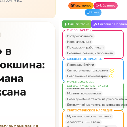
ым болям и
Популярное
Избранное
Позже
Наш лекторий
Сделано в Предан
С ЧЕГО НАЧАТЬ
Интересующимся
Новоначальным
 в
Приходским работникам
Регентам, певчим, клирошанам
СВЯЩЕННОЕ ПИСАНИЕ
Локшина:
Переводы Библии
Святоотеческие толкования
мана
Современные комментарии
МОЛИТВОСЛОВЫ.
БОГОСЛУЖЕБНЫЕ ТЕКСТЫ
ксана
Молитвы по-русски
Молитвы по-славянски
Богослужебные тексты на русском язык
Богослужебные тексты на церковнослав
СВЯТООТЕЧЕСКОЕ НАСЛЕДИЕ
Мужи апостольские. I—II века
Апологеты. II—III века
чему экранизация