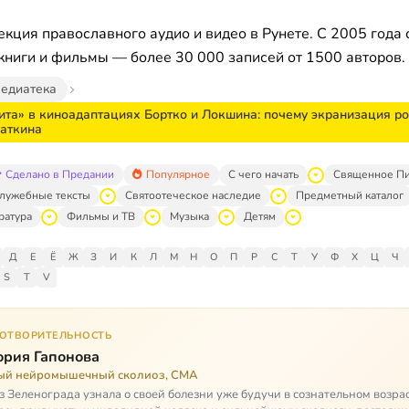
кция православного аудио и видео в Рунете. С 2005 года 
книги и фильмы — более 30 000 записей от 1500 авторов.
едиатека
ита» в киноадаптациях Бортко и Локшина: почему экранизация ро
аткина
Сделано в Предании
Популярное
С чего начать
Священное П
лужебные тексты
Святоотеческое наследие
Предметный каталог
ратура
Фильмы и ТВ
Музыка
Детям
Д
Е
Ё
Ж
З
И
К
Л
М
Н
О
П
Р
С
Т
У
Ф
Х
Ц
Ч
S
T
V
ГОТВОРИТЕЛЬНОСТЬ
ория Гапонова
ый нейромышечный сколиоз, СМА
з Зеленограда узнала о своей болезни уже будучи в сознательном возрас