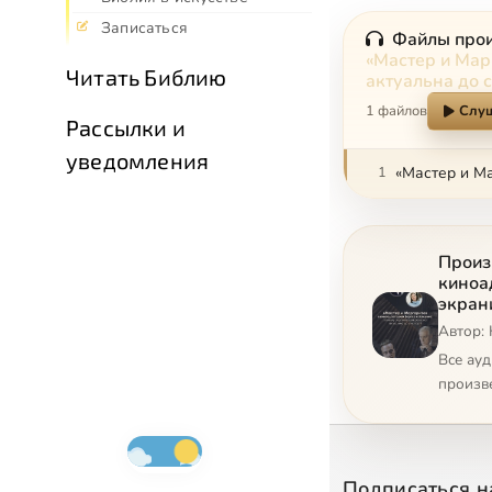
Записаться
Файлы про
«Мастер и Мар
Читать Библию
актуальна до с
1 файлов
Слуш
Рассылки и
уведомления
1
Произ
киноа
экран
Автор:
Все ау
произв
Подписаться н