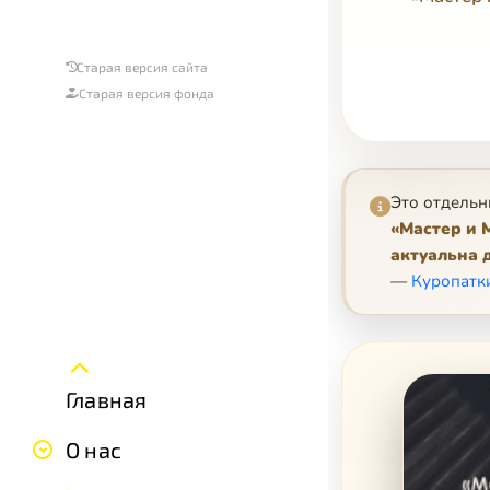
Старая версия сайта
Старая версия фонда
Это отдельн
«Мастер и 
актуальна 
—
Куропатк
Главная
О нас