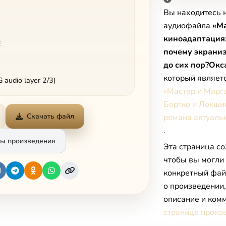
Вы находитесь 
аудиофайла
«Ма
киноадаптация
Е
почему экрани
до сих пор?Окс
который являет
audio layer 2/3)
«Мастер и Марг
Бортко и Локши
Скачать файл
романа актуальн
.
ы произведения
Эта страница со
чтобы вы могли
конкретный фай
о произведении
описание и комм
странице произ