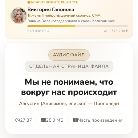
БЛАГОТВОРИТЕЛЬНОСТЬ
Виктория Гапонова
Тяжелый нейромышечный сколиоз, СМА
Вика из Зеленограда узнала о своей болезни уже
будучи в сознательном возрасте. Ей пришлось
привыкать к инвалидной коляске и сильнейшему
840 036,83 ₽
из 1 745 200 ₽
сколиозу, постоянным болям и растущей беспом…
АУДИОФАЙЛ
ОТДЕЛЬНАЯ СТРАНИЦА ФАЙЛА
Мы не понимаем, что
вокруг нас происходит
Августин (Анисимов), епископ
—
Проповеди
27:37
25.3 МБ
Часть произведения