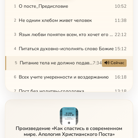
О посте_Предисловие
10:52
1
Не одним хлебом живет человек
11:38
2
Язык любви понятен всем, кто хочет его понять, чтобы принять любовь говорящего
22:12
3
Питаться духовно-исполнять слово Божие
15:12
4
Питание тела не должно подавлять живущего в нем духа
7:34
5
Сейчас
Всех учите умеренности и воздержанию
16:18
6
Пост без молитвы-голодовка
13:18
7
О посте в среду и пятницу
8:35
8
Пост-воздержание всех чувств от всего, что питает грех
12:23
9
Произведение «Как спастись в современном
Пост-воздержание от пищи телесной при насыщении духовной пищей
9:41
10
мире. Апология Христианского Поста»