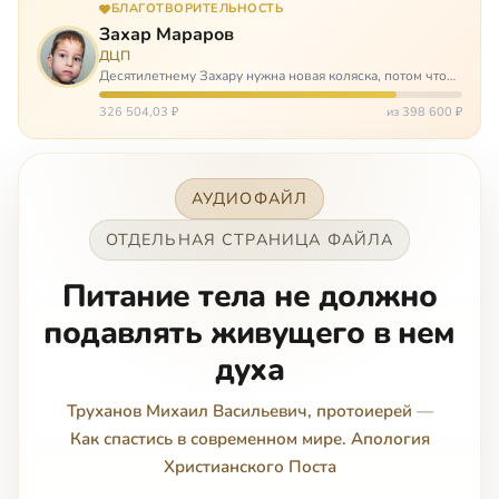
БЛАГОТВОРИТЕЛЬНОСТЬ
Захар Мараров
ДЦП
Десятилетнему Захару нужна новая коляска, потом что
старая сломалась. А без коляски он не сможет не только
просто выходить из дома, но и продолжать лечение в
326 504,03 ₽
из 398 600 ₽
реабилитационных центр…
АУДИОФАЙЛ
ОТДЕЛЬНАЯ СТРАНИЦА ФАЙЛА
Питание тела не должно
подавлять живущего в нем
духа
Труханов Михаил Васильевич, протоиерей
—
Как спастись в современном мире. Апология
Христианского Поста