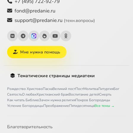
+7 (495) 722-92-79
fond@predanie.ru
support@predanie.ru
(техн.вопросы)
Мне нужна помощь
Тематические страницы медиатеки
Рождество Христово
Пасха
Великий пост
Пост
Молитва
Литургия
Бог
Святость
О любви
Христианский брак
Воспитание детей
Смерть
Как читать Библию
Зачем нужна религия
Покров Богородицы
Успение Богородицы
Преображение
Пятидесятница
Все темы →
Благотворительность