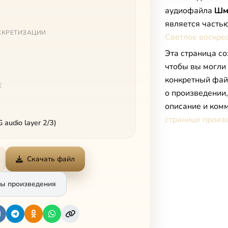
аудиофайла
Шме
является часть
СКРЕТИЗАЦИИ
Светлое воскре
Эта страница со
чтобы вы могли
конкретный фай
Е
о произведении
описание и комм
странице произ
audio layer 2/3)
Скачать файл
ы произведения