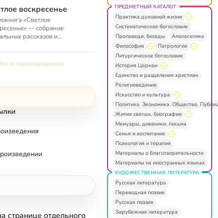
ПРЕДМЕТНЫЙ КАТАЛОГ
тлое воскресенье
Практика духовной жизни
окнига «Светлое
Систематическое богословие
ресенье» — собрание
альных рассказов и
Проповеди, беседы
Апологетика
отворений классиков русской
Философия
Патрология
ературы
Литургическое богословие
ти к произведению
История Церкви
Единство и разделения христиан
Религиоведение
Искусство и культура
Политика. Экономика. Общество. Публи
ылки
Жития святых, биографии
Мемуары, дневники, письма
роизведения
Семья и воспитание
Психология и терапия
Материалы о благотворительности
произведении
Материалы на иностранных языках
ХУДОЖЕСТВЕННАЯ ЛИТЕРАТУРА
Русская литература
Переводная поэзия
Русская поэзия
Зарубежная литература
на странице отдельного