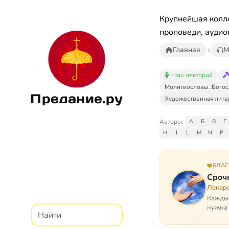
Крупнейшая колле
проповеди, аудио
Главная
М
Наш лекторий
Молитвословы. Богос
Предание.ру
Художественная лите
Авторы:
А
Б
В
Г
H
I
L
M
N
P
БЛА
Сроч
Лекарс
Каждый
нужна 
недопу