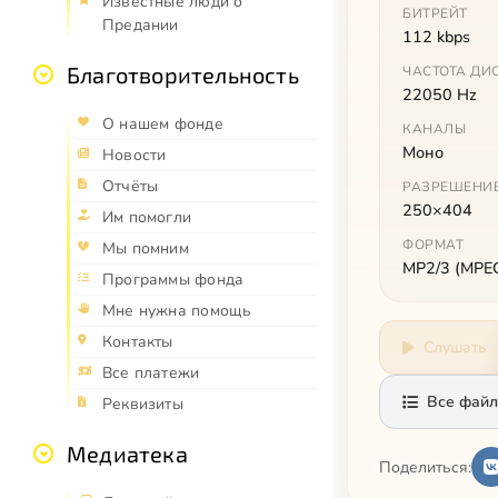
Известные люди о
БИТРЕЙТ
Предании
112 kbps
Благотворительность
ЧАСТОТА ДИ
22050 Hz
О нашем фонде
КАНАЛЫ
Моно
Новости
Отчёты
РАЗРЕШЕНИ
250×404
Им помогли
ФОРМАТ
Мы помним
MP2/3 (MPEG 
Программы фонда
Мне нужна помощь
Контакты
Слушать
Все платежи
Все файл
Реквизиты
Медиатека
Поделиться: