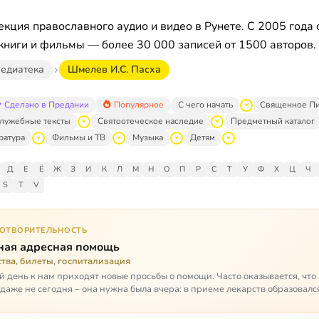
кция православного аудио и видео в Рунете. С 2005 года 
книги и фильмы — более 30 000 записей от 1500 авторов.
едиатека
Шмелев И.С. Пасха
Сделано в Предании
Популярное
С чего начать
Священное П
лужебные тексты
Святоотеческое наследие
Предметный каталог
ратура
Фильмы и ТВ
Музыка
Детям
Д
Е
Ё
Ж
З
И
К
Л
М
Н
О
П
Р
С
Т
У
Ф
Х
Ц
Ч
S
T
V
ГОТВОРИТЕЛЬНОСТЬ
ная адресная помощь
тва, билеты, госпитализация
 день к нам приходят новые просьбы о помощи. Часто оказывается, чт
даже не сегодня – она нужна была вчера: в приеме лекарств образовалс
стимый, опасный п…