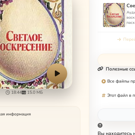
Све
Ауди
воск
пасх
стих
лит
Перей
Полезные сс
Все файлы п
18:44
15.0 МБ
Этот файл в 
кая информация
Вы находитесь 