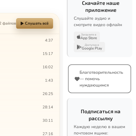
Скачайте наше
приложение
Слушайте аудио и
2 файлов
Слушать всё
смотрите видео офлайн
Загрузите в
App Store
4:37
Доступно в
Google Play
15:17
16:02
Благотворительность
— помочь
1:43
нуждающимся
26:25
28:14
Подписаться на
рассылку
30:11
Каждую неделю в вашем
почтовом ящике:
27:16