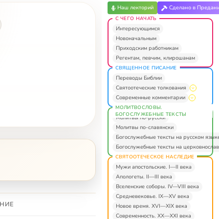
Наш лекторий
Сделано в Предан
С ЧЕГО НАЧАТЬ
Интересующимся
Новоначальным
Приходским работникам
Регентам, певчим, клирошанам
СВЯЩЕННОЕ ПИСАНИЕ
Переводы Библии
Святоотеческие толкования
Современные комментарии
МОЛИТВОСЛОВЫ.
БОГОСЛУЖЕБНЫЕ ТЕКСТЫ
Молитвы по-русски
Молитвы по-славянски
Богослужебные тексты на русском язык
Богослужебные тексты на церковнослав
СВЯТООТЕЧЕСКОЕ НАСЛЕДИЕ
Мужи апостольские. I—II века
Апологеты. II—III века
Вселенские соборы. IV—VIII века
Средневековье. IX—XV века
НИЕ
Новое время. XVI—XIX века
Современность. XX—XXI века