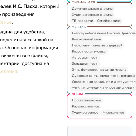
ФИЛЬМЫ И ТВ
лев И.С. Пасха
, который
Документальные фильмы
ю произведения
Художественные фильмы
ТВ-передачи
Семейное кино
сенье
.
МУЗЫКА
здана для удобства,
Богослужебное пение Русской Правосл
 поделиться ссылкой на
Колокольный звон
Песнопения поместных церквей
л. Основная информация
Классическая музыка
, включая все файлы,
Авторская песня
ентарии, доступна на
Эстрадная песня
Этно, фольклор, народная музыка
ведения
.
Духовные канты, стихи, песни, романсы
Современная вокальная и инструментал
Учебные материалы по музыке и пению
ДЕТЯМ
Просветительское
Развлекательное
Художественное
Музыкальное