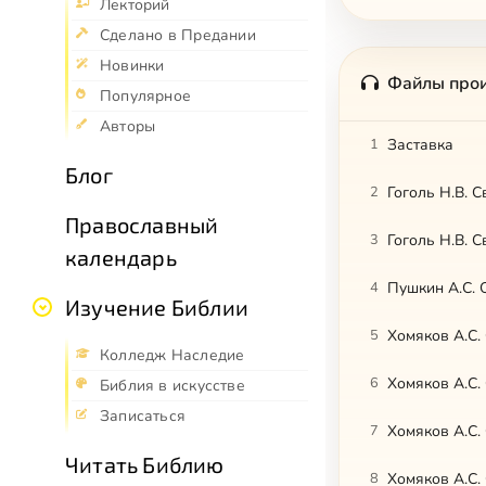
Лекторий
Сделано в Предании
Новинки
Файлы про
Популярное
Авторы
1
Заставка
Блог
2
Гоголь Н.В. 
Православный
3
Гоголь Н.В. 
календарь
4
Пушкин А.С. 
Изучение Библии
5
Хомяков А.С.
Колледж Наследие
6
Хомяков А.С.
Библия в искусстве
Записаться
7
Хомяков А.С.
Читать Библию
8
Хомяков А.С.