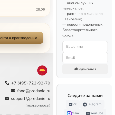
— анонсы лучших
материалов;
28:06
— разговор о жизни по
Евангелию;
16:31
— новости подопечных
Благотворительного
19:41
фонда.
ейти к произведению
3:03
2:29
3:35
Подписаться
1:30
+7 (495) 722-92-79
17:26
fond@predanie.ru
Следите за нами
support@predanie.ru
1:51
VK
Telegram
(техн.вопросы)
21:03
Макс
YouTube