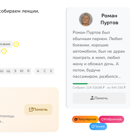
собираем лекции,
Роман
Пуртов
Роман Пуртов был
обычным парнем. Любил
исание
боевики, хорошие
автомобили, был не дурак
поиграть в комп, любил
жену и обожал дочь. А
потом, будучи
Ш
Щ
Э
Ю
Я
|
A
C
E
пассажиром, разбился…
Собрано 124 526,88 ₽
из 444 150 ₽
Помочь
Помочь
о помощь
Популярное
Избранное
я
Позже