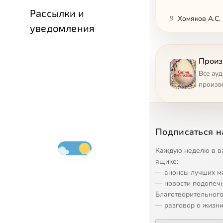
Рассылки и
9
Хомяков А.С.
уведомления
10
Хомяков А.С.
Произ
11
Хомяков А.С.
Все ау
12
Лермонтов М
произв
13
Растопчина Е
14
Тургенев И.С.
Подписаться н
15
Вяземский П.
Каждую неделю в в
ящике:
16
Короленко В.
— анонсы лучших м
— новости подопеч
17
Хомяков А.С.
Благотворительного
— разговор о жизни
18
Салтыков-Щед