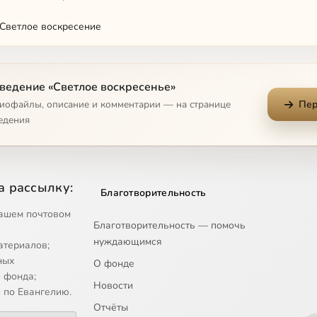
 Светлое воскресение
 Светлое воскресение
ведение «Светлое воскресенье»
 Светлое воскресение
диофайлы, описание и комментарии — на странице
Пер
.Ю. Ветка Палестины
едения
.П. Возглас
 Христос
а рассылку:
Благотворительность
А. Иерусалим
ашем почтовом
Благотворительность — помочь
нуждающимся
Г. Старый звонарь
атериалов;
ных
О фонде
 Кремлевская заутреня на Пасху
 фонда;
Новости
 по Евангелию.
рин М.Е. Христова ночь
Отчёты