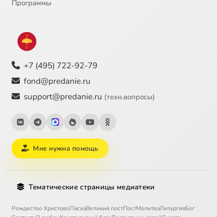
Программы
«Спит» ли душа после смерти?
9:05
27
Вымысел ли «мытарства»?
32:26
28
Заключение
11:41
29
+7 (495) 722-92-79
Молитвы за неправославных
13:09
30
fond@predanie.ru
support@predanie.ru
(техн.вопросы)
Мне нужна помощь
Тематические страницы медиатеки
Рождество Христово
Пасха
Великий пост
Пост
Молитва
Литургия
Бог