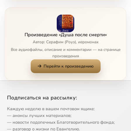
Видения «Неба»
17:29
8
Воздушное царство духов
28:31
9
Произведение «Душа после смерти»
Воздушные мытарства
45:59
10
Сейчас
Автор: Серафим (Роуз), иеромонах
Все аудиофайлы, описание и комментарии — на странице
«Выхода из тела» в оккультной литературе
17:24
11
произведения
Перейти к произведению
«Астральная плоскость» теософии
9:10
12
«Астральная проекция»
16:27
13
Подлинные христианские опыты Неба
11:48
14
Подписаться на рассылку:
Христианские опыты Неба
19:29
15
Каждую неделю в вашем почтовом ящике:
— анонсы лучших материалов;
Свойства истинного опыта неба
8:06
16
— новости подопечных Благотворительного фонда;
— разговор о жизни по Евангелию.