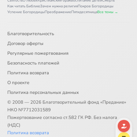
Святость
О любви
Христианский брак
Воспитание детей
Смерть
Как читать Библию
Зачем нужна религия
Покров Богородицы
Успение Богородицы
Преображение
Пятидесятница
Все темы →
Благотворительность
Договор оферты
Регулярные пожертвования
Безопасность платежей
Политика возврата
О проекте
Политика персональных данных
© 2008 — 2026 Благотворительный фонд «Предание»
НКО №7712031589
Пожертвование согласно ст.582 ГК РФ. Без налога
(НДС)
Политика возврата