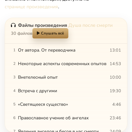
странице произведения
.
Файлы произведения
Душа после смерти
30 файлов
Слушать всё
От автора. От переводчика
13:01
1
Некоторые аспекты современных опытов
14:53
2
Внетелесный опыт
10:00
3
Встреча с другими
19:30
4
«Светящееся существо»
4:46
5
Православное учение об ангелах
23:46
6
Явления ангелов и бесов в час смерти
24:09
7