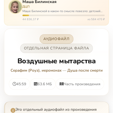
Маша Билинская
ДЦП
Маше Билинской в каком-то смысле повезло: детский
церебральный паралич зацепил её не очень сильно. Но
всё-таки есть диагноз и есть немалые проблемы – Маша
44 836,37 ₽
из 584 470 ₽
неправильно ходит, и от т…
АУДИОФАЙЛ
ОТДЕЛЬНАЯ СТРАНИЦА ФАЙЛА
Воздушные мытарства
Серафим (Роуз), иеромонах
—
Душа после смерти
45:59
63.6 МБ
Часть произведения
Это отдельный аудиофайл из произведения