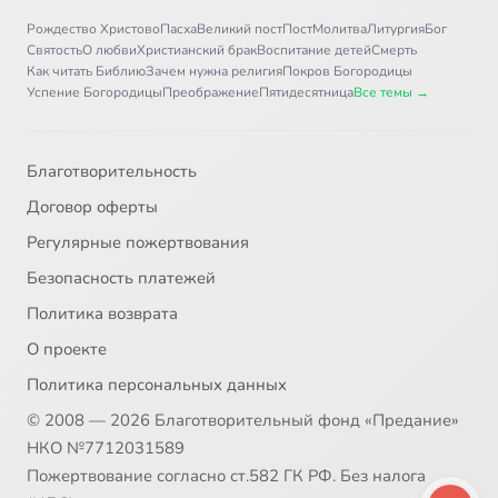
Рождество Христово
Пасха
Великий пост
Пост
Молитва
Литургия
Бог
Святость
О любви
Христианский брак
Воспитание детей
Смерть
Как читать Библию
Зачем нужна религия
Покров Богородицы
Успение Богородицы
Преображение
Пятидесятница
Все темы →
Благотворительность
Договор оферты
Регулярные пожертвования
Безопасность платежей
Политика возврата
О проекте
Политика персональных данных
© 2008 — 2026 Благотворительный фонд «Предание»
НКО №7712031589
Пожертвование согласно ст.582 ГК РФ. Без налога