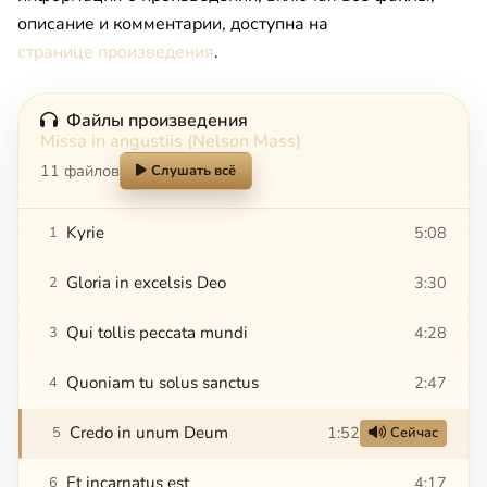
описание и комментарии, доступна на
странице произведения
.
Файлы произведения
Missa in angustiis (Nelson Mass)
11 файлов
Слушать всё
Kyrie
5:08
1
Gloria in excelsis Deo
3:30
2
Qui tollis peccata mundi
4:28
3
Quoniam tu solus sanctus
2:47
4
Credo in unum Deum
1:52
5
Сейчас
Et incarnatus est
4:17
6