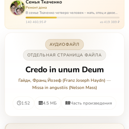
Семья Ткаченко
Ремонт дома
В семье Ткаченко четверо человек – мать, отец и двое
сыновей. И это семья – крепость. У них столько проблем
и бед, что хватило бы на много семей. Трое из четверых
140 460,95 ₽
из 419 389 ₽
– тяжело больны.…
АУДИОФАЙЛ
ОТДЕЛЬНАЯ СТРАНИЦА ФАЙЛА
Credo in unum Deum
Гайдн, Франц Йозеф (Franz Joseph Haydn)
—
Missa in angustiis (Nelson Mass)
1:52
4.5 МБ
Часть произведения