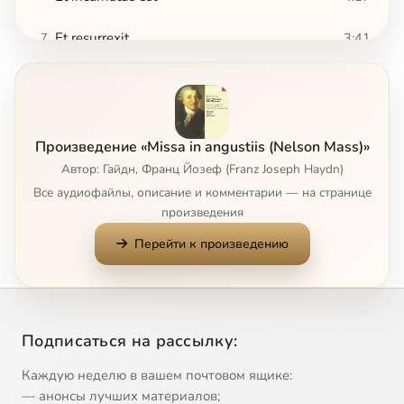
Et resurrexit
3:41
7
Sanctus
2:22
8
Benedictus
5:57
9
Произведение «Missa in angustiis (Nelson Mass)»
Agnus Dei
3:27
10
Автор: Гайдн, Франц Йозеф (Franz Joseph Haydn)
Все аудиофайлы, описание и комментарии — на странице
Dona nobis pacem
2:47
11
произведения
Перейти к произведению
Подписаться на рассылку:
Каждую неделю в вашем почтовом ящике:
— анонсы лучших материалов;