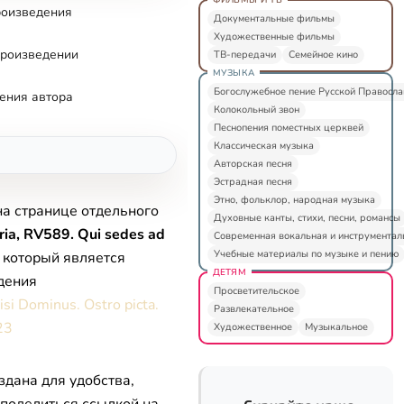
роизведения
Документальные фильмы
Художественные фильмы
произведении
ТВ-передачи
Семейное кино
МУЗЫКА
Богослужебное пение Русской Правосл
ения автора
Колокольный звон
Песнопения поместных церквей
Классическая музыка
Авторская песня
Эстрадная песня
Этно, фольклор, народная музыка
на странице отдельного
Духовные канты, стихи, песни, романсы
ria, RV589. Qui sedes ad
Современная вокальная и инструментал
Учебные материалы по музыке и пению
, который является
ДЕТЯМ
дения
Просветительское
isi Dominus. Ostro picta.
Развлекательное
23
Художественное
Музыкальное
здана для удобства,