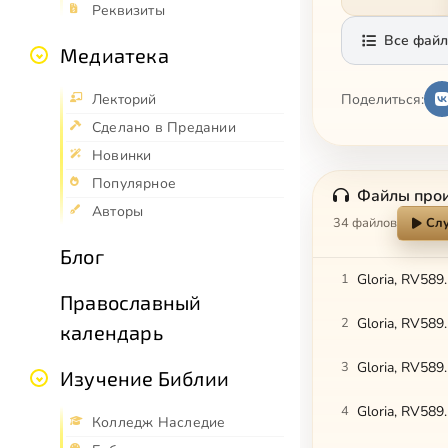
Реквизиты
Все файл
Медиатека
Поделиться:
Лекторий
Сделано в Предании
Новинки
Популярное
Файлы про
Авторы
34 файлов
Слу
Блог
1
Gloria, RV589.
Православный
2
Gloria, RV589. 
календарь
3
Gloria, RV589
Изучение Библии
4
Gloria, RV589.
Колледж Наследие