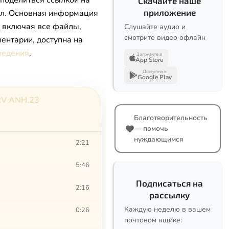
 поделиться ссылкой на
Скачайте наше
приложение
л. Основная информация
, включая все файлы,
Слушайте аудио и
смотрите видео офлайн
ентарии, доступна на
ведения
.
Загрузите в
App Store
Доступно в
Google Play
, RV ANH.23
Благотворительность
— помочь
нуждающимся
2:21
5:46
Подписаться на
2:16
рассылку
Каждую неделю в вашем
0:26
почтовом ящике: