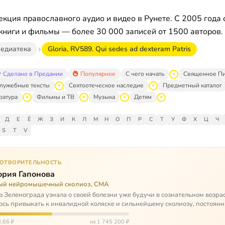
кция православного аудио и видео в Рунете. С 2005 года 
книги и фильмы — более 30 000 записей от 1500 авторов.
едиатека
Gloria, RV589. Qui sedes ad dexteram Patris
Сделано в Предании
Популярное
С чего начать
Священное П
лужебные тексты
Святоотеческое наследие
Предметный каталог
ратура
Фильмы и ТВ
Музыка
Детям
Д
Е
Ё
Ж
З
И
К
Л
М
Н
О
П
Р
С
Т
У
Ф
Х
Ц
Ч
S
T
V
ГОТВОРИТЕЛЬНОСТЬ
ория Гапонова
ый нейромышечный сколиоз, СМА
з Зеленограда узнала о своей болезни уже будучи в сознательном возрас
сь привыкать к инвалидной коляске и сильнейшему сколиозу, постоянн
щей беспом…
,66 ₽
из 1 745 200 ₽