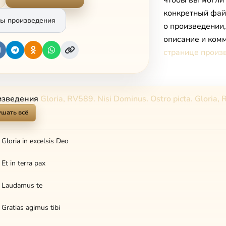
чтобы вы могли
конкретный фай
ы произведения
о произведении
описание и комм
странице произ
изведения
Gloria, RV589. Nisi Dominus. Ostro picta. Gloria
шать всё
 Gloria in excelsis Deo
Et in terra pax
. Laudamus te
 Gratias agimus tibi