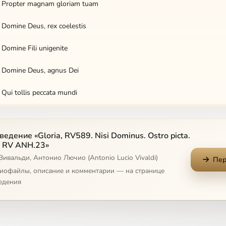
. Propter magnam gloriam tuam
 Domine Deus, rex coelestis
 Domine Fili unigenite
. Domine Deus, agnus Dei
 Qui tollis peccata mundi
. Qui sedes ad dexteram Patris
едение «Gloria, RV589. Nisi Dominus. Ostro picta.
. Quoniam tu solus sanctus
, RV ANH.23»
Вивальди, Антонио Лючио (Antonio Lucio Vivaldi)
. Cum Sancto Spiritu
Пер
диофайлы, описание и комментарии — на странице
Nisi Dominus aedificaverit
едения
Nisi Dominus custodierit
 Vanum est vobis