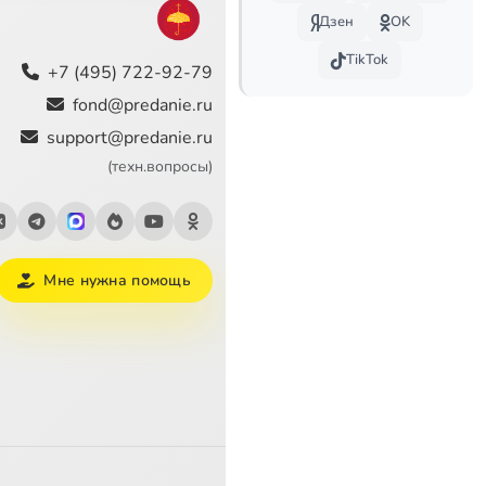
Дзен
OK
3:14
TikTok
+7 (495) 722-92-79
2:25
fond@predanie.ru
support@predanie.ru
4:43
(техн.вопросы)
3:48
1:17
Мне нужна помощь
3:01
1:02
3:32
0:50
1:46