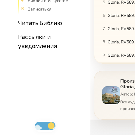
Библия в искусстве
5
Gloria, RV589
Записаться
6
Gloria, RV589.
Читать Библию
7
Gloria, RV589.
Рассылки и
8
Gloria, RV589
уведомления
9
Gloria, RV589.
10
Gloria, RV589
Произв
11
Gloria, RV589
Gloria
Автор: 
12
Gloria, RV589
Все ау
13
Nisi Dominus. 
произв
14
Nisi Dominus. 
15
Nisi Dominus.