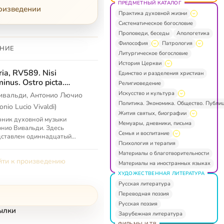
ПРЕДМЕТНЫЙ КАТАЛОГ
роизведении
Практика духовной жизни
Систематическое богословие
Проповеди, беседы
Апологетика
Философия
Патрология
НИЕ
Литургическое богословие
История Церкви
ria, RV589. Nisi
Единство и разделения христиан
inus. Ostro picta.
Религиоведение
ria, RV ANH.23
Искусство и культура
ивальди, Антонио Лючио
Политика. Экономика. Общество. Публи
onio Lucio Vivaldi)
Жития святых, биографии
ник духовной музыки
Мемуары, дневники, письма
нио Вивальди. Здесь
Семья и воспитание
дставлен одиннадцатый
Психология и терапия
ледний) CD из коллекции The
lete Sacred Music.
Материалы о благотворительности
ти к произведению
Материалы на иностранных языках
ХУДОЖЕСТВЕННАЯ ЛИТЕРАТУРА
Русская литература
Переводная поэзия
Русская поэзия
ылки
Зарубежная литература
ФИЛЬМЫ И ТВ