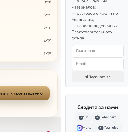
— анонсы лучших
0:56
материалов;
— разговор о жизни по
3:59
Евангелию;
— новости подопечных
2:10
Благотворительного
фонда.
4:09
1:05
2:19
Сейчас
Подписаться
0:47
2:58
ейти к произведению
1:41
Следите за нами
VK
Telegram
2:32
Макс
YouTube
2:24