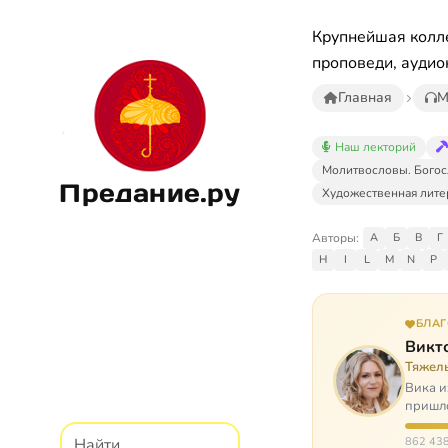
Крупнейшая колле
проповеди, аудио
Главная
М
Наш лекторий
Молитвословы. Богос
Предание.ру
Художественная лите
Авторы:
А
Б
В
Г
H
I
L
M
N
P
БЛА
Викт
Тяжел
Вика и
пришло
расту
862 438