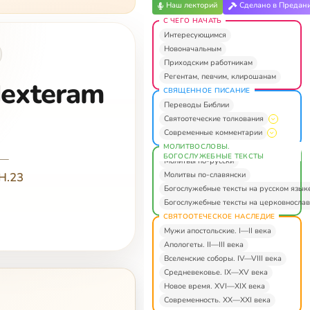
Наш лекторий
Сделано в Предан
С ЧЕГО НАЧАТЬ
Интересующимся
Новоначальным
Приходским работникам
Регентам, певчим, клирошанам
dexteram
СВЯЩЕННОЕ ПИСАНИЕ
Переводы Библии
Святоотеческие толкования
Современные комментарии
МОЛИТВОСЛОВЫ.
—
БОГОСЛУЖЕБНЫЕ ТЕКСТЫ
Молитвы по-русски
Молитвы по-славянски
NH.23
Богослужебные тексты на русском язык
Богослужебные тексты на церковнослав
СВЯТООТЕЧЕСКОЕ НАСЛЕДИЕ
Мужи апостольские. I—II века
Апологеты. II—III века
Вселенские соборы. IV—VIII века
Средневековье. IX—XV века
Новое время. XVI—XIX века
Современность. XX—XXI века