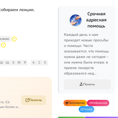
собираем лекции,
Срочная
адресная
помощь
Каждый день к нам
исание
приходят новые просьбы
о помощи. Часто
оказывается, что помощь
нужна даже не сегодня –
она нужна была вчера: в
Ш
Щ
Э
Ю
Я
|
A
C
E
приеме лекарств
образовался нед…
Помочь
Помочь
те. Ей
Популярное
Избранное
ым болям и
Позже