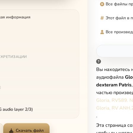
Все файлы п
кая информация
Этот файл в 
Все произвед
СКРЕТИЗАЦИИ
Вы находитесь 
аудиофайла
Glo
dexteram Patris
Е
частью произве
Gloria, RV589. N
Gloria, RV ANH.
audio layer 2/3)
.
Эта страница со
Скачать файл