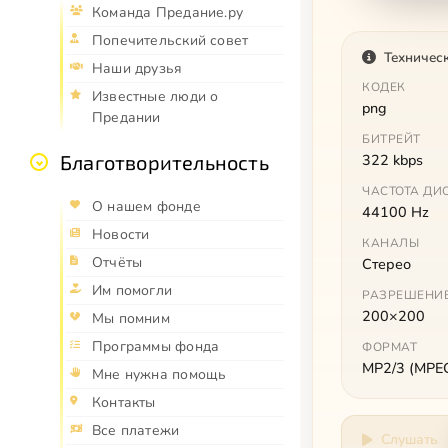
Команда Предание.ру
Попечительский совет
Техничес
Наши друзья
КОДЕК
Известные люди о
png
Предании
БИТРЕЙТ
322 kbps
Благотворительность
ЧАСТОТА ДИ
О нашем фонде
44100 Hz
Новости
КАНАЛЫ
Отчёты
Стерео
Им помогли
РАЗРЕШЕНИ
200×200
Мы помним
Программы фонда
ФОРМАТ
MP2/3 (MPEG 
Мне нужна помощь
Контакты
Все платежи
Слушать