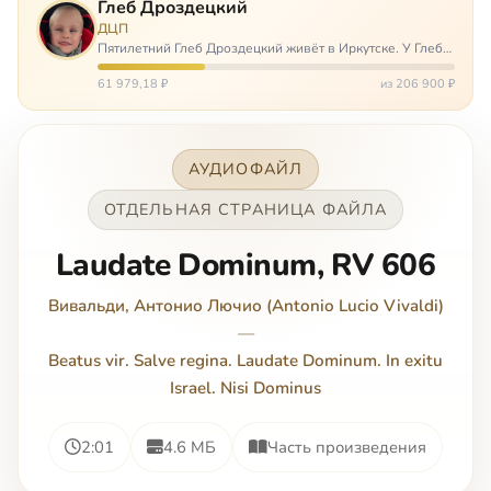
Глеб Дроздецкий
ДЦП
Пятилетний Глеб Дроздецкий живёт в Иркутске. У Глеба
ДЦП из-за перенесённого в младенчестве менингита,
но его положение осложняется эпилепсией, с которой
61 979,18 ₽
из 206 900 ₽
долгое время была невозмож…
АУДИОФАЙЛ
ОТДЕЛЬНАЯ СТРАНИЦА ФАЙЛА
Laudate Dominum, RV 606
Вивальди, Антонио Лючио (Antonio Lucio Vivaldi)
—
Beatus vir. Salve regina. Laudate Dominum. In exitu
Israel. Nisi Dominus
2:01
4.6 МБ
Часть произведения