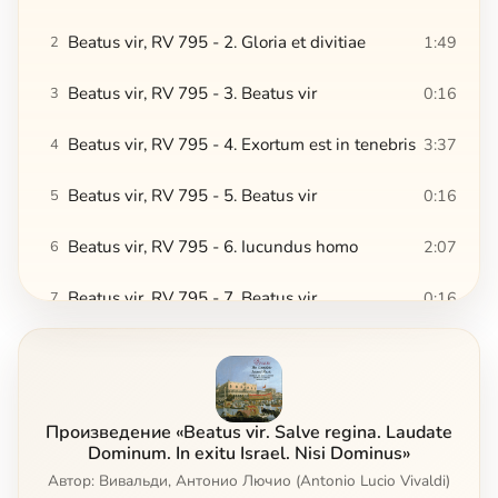
Beatus vir, RV 795 - 2. Gloria et divitiae
1:49
2
Beatus vir, RV 795 - 3. Beatus vir
0:16
3
Beatus vir, RV 795 - 4. Exortum est in tenebris
3:37
4
Beatus vir, RV 795 - 5. Beatus vir
0:16
5
Beatus vir, RV 795 - 6. Iucundus homo
2:07
6
Beatus vir, RV 795 - 7. Beatus vir
0:16
7
Beatus vir, RV 795 - 8. In memoria aeterna
4:50
8
Beatus vir, RV 795 - 9. Beatus vir
0:17
9
Произведение «Beatus vir. Salve regina. Laudate
Beatus vir, RV 795 - 10. Paratum cor eius
2:28
10
Dominum. In exitu Israel. Nisi Dominus»
Автор: Вивальди, Антонио Лючио (Antonio Lucio Vivaldi)