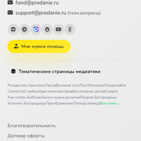
fond@predanie.ru
support@predanie.ru
(техн.вопросы)
Мне нужна помощь
Тематические страницы медиатеки
Рождество Христово
Пасха
Великий пост
Пост
Молитва
Литургия
Бог
Святость
О любви
Христианский брак
Воспитание детей
Смерть
Как читать Библию
Зачем нужна религия
Покров Богородицы
Успение Богородицы
Преображение
Пятидесятница
Все темы →
Благотворительность
Договор оферты