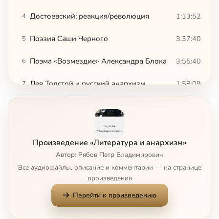
Достоевский: реакция/революция
1:13:52
4
Поэзия Саши Черного
3:37:40
5
Поэма «Возмездие» Александра Блока
3:55:40
6
Лев Толстой и русский анархизм
1:58:09
7
Образы Эллады в европейской культуре от Возрождения до современности
1:59:16
8
Александр Пушкин
4:26:06
9
Произведение «Литература и анархизм»
Александр Галич (I часть)
4:46:50
10
Автор: Рябов Петр Владимирович
Все аудиофайлы, описание и комментарии — на странице
Александр Галич (II часть)
2:24:16
11
произведения
Перейти к произведению
Жан-Поль Сартр и Альбер Камю
1:51:36
12
Орел и Кузнечик
1:34:35
13