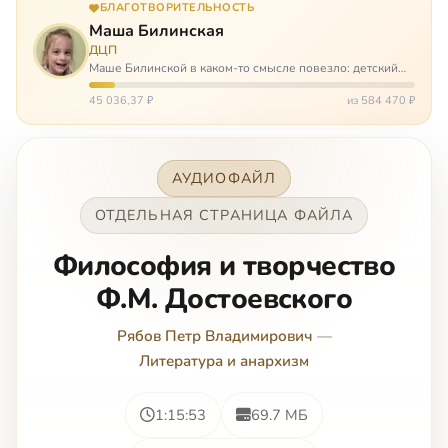
БЛАГОТВОРИТЕЛЬНОСТЬ
Маша Билинская
ДЦП
Маше Билинской в каком-то смысле повезло: детский
церебральный паралич зацепил её не очень сильно. Но
всё-таки есть диагноз и есть немалые проблемы – Маша
45 036,37 ₽
из 584 470 ₽
неправильно ходит, и от т…
АУДИОФАЙЛ
ОТДЕЛЬНАЯ СТРАНИЦА ФАЙЛА
Философия и творчество
Ф.М. Достоевского
Рябов Петр Владимирович
—
Литература и анархизм
1:15:53
69.7 МБ