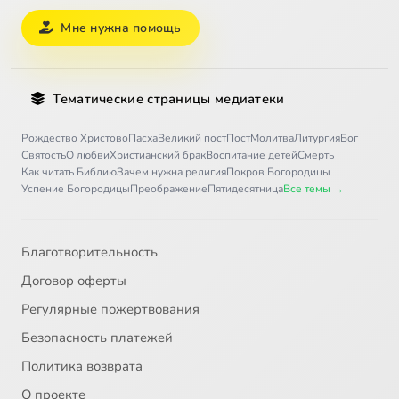
Романтизм
2:16:50
33
Мне нужна помощь
Сартр
2:27:09
34
Тематические страницы медиатеки
Рождество Христово
Пасха
Великий пост
Пост
Молитва
Литургия
Бог
Святость
О любви
Христианский брак
Воспитание детей
Смерть
Как читать Библию
Зачем нужна религия
Покров Богородицы
Успение Богородицы
Преображение
Пятидесятница
Все темы →
Благотворительность
Договор оферты
Регулярные пожертвования
Безопасность платежей
Политика возврата
О проекте