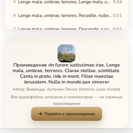
Longe mala, umbrae, terrores. Longe mala, umbrae, terrores
5:34
5
Longe mala, umbrae, terrores. Recedite, nubes et fulgura
0:31
6
Longe mala, umbrae, terrores. Descende, o coeli vox
6:54
7
Longe mala, umbrae, terrores. Alleluia
2:29
8
Clarae stellae, scintillate. Clarae stellae, scintillate
5:32
9
Произведение «In furore iustissimae irae. Longe
Clarae stellae, scintillate. Coeli repleti iam novo splendore
0:41
10
mala, umbrae, terrores. Clarae stellae, scintillate.
Canta in prato, ride in mont. Filiae maestae
Jerusalem. Nulla in mundo pax sincera»
Clarae stellae, scintillate. Nunc iubilare
2:22
11
Автор: Вивальди, Антонио Лючио (Antonio Lucio Vivaldi)
Все аудиофайлы, описание и комментарии — на странице
Clarae stellae, scintillate. Alleluia
2:24
12
произведения
Canta in prato, ride in monte. Canta in prato, ride in monte
4:09
13
Перейти к произведению
Canta in prato, ride in monte. Saeva fulgescit nobis
0:47
14