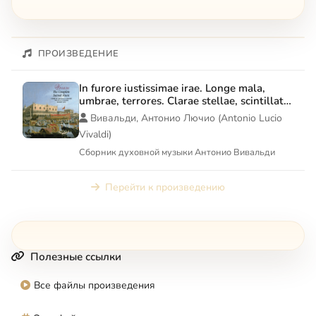
ПРОИЗВЕДЕНИЕ
In furore iustissimae irae. Longe mala,
umbrae, terrores. Clarae stellae, scintillate.
Canta in prato, ride in mont. Filiae maestae
Вивальди, Антонио Лючио (Antonio Lucio
Jerusalem. Nulla in mundo pax sincera
Vivaldi)
Сборник духовной музыки Антонио Вивальди
Перейти к произведению
Полезные ссылки
Все файлы произведения