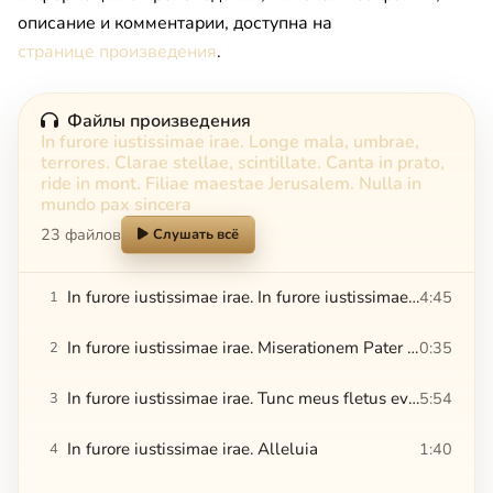
описание и комментарии, доступна на
странице произведения
.
Файлы произведения
In furore iustissimae irae. Longe mala, umbrae,
terrores. Clarae stellae, scintillate. Canta in prato,
ride in mont. Filiae maestae Jerusalem. Nulla in
mundo pax sincera
23 файлов
Слушать всё
In furore iustissimae irae. In furore iustissimae irae
4:45
1
In furore iustissimae irae. Miserationem Pater piissime
0:35
2
In furore iustissimae irae. Tunc meus fletus evadet laetus
5:54
3
In furore iustissimae irae. Alleluia
1:40
4