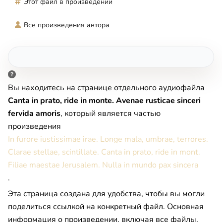
Этот файл в произведении
Все произведения автора
Вы находитесь на странице отдельного аудиофайла
Canta in prato, ride in monte. Avenae rusticae sinceri
fervida amoris
, который является частью
произведения
In furore iustissimae irae. Longe mala, umbrae, terrores.
Clarae stellae, scintillate. Canta in prato, ride in mont.
Filiae maestae Jerusalem. Nulla in mundo pax sincera
.
Эта страница создана для удобства, чтобы вы могли
поделиться ссылкой на конкретный файл. Основная
информация о произведении, включая все файлы,