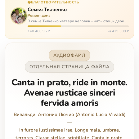
БЛАГОТВОРИТЕЛЬНОСТЬ
Семья Ткаченко
Ремонт дома
В семье Ткаченко четверо человек – мать, отец и двое
сыновей. И это семья – крепость. У них столько проблем
и бед, что хватило бы на много семей. Трое из четверых
140 460,95 ₽
из 419 389 ₽
– тяжело больны.…
АУДИОФАЙЛ
ОТДЕЛЬНАЯ СТРАНИЦА ФАЙЛА
Canta in prato, ride in monte.
Avenae rusticae sinceri
fervida amoris
Вивальди, Антонио Лючио (Antonio Lucio Vivaldi)
—
In furore iustissimae irae. Longe mala, umbrae,
terrores. Clarae stellae, scintillate. Canta in prato,