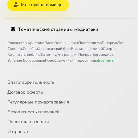
Мне нужна помощь
Тематические страницы медиатеки
Рождество Христово
Пасха
Великий пост
Пост
Молитва
Литургия
Бог
Святость
О любви
Христианский брак
Воспитание детей
Смерть
Как читать Библию
Зачем нужна религия
Покров Богородицы
Успение Богородицы
Преображение
Пятидесятница
Все темы →
Благотворительность
Договор оферты
Регулярные пожертвования
Безопасность платежей
Политика возврата
О проекте